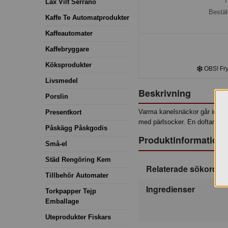
H
Lax Vilt Serrano
Bestäl
Kaffe Te Automatprodukter
Kaffeautomater
Kaffebryggare
Köksprodukter
OBS! Frys
Livsmedel
Beskrivning
Porslin
Varma kanelsnäckor går inte av 
Presentkort
med pärlsocker. En doftande s
Påskägg Påskgodis
Produktinformation
Små-el
Städ Rengöring Kem
Relaterade sökord
Tillbehör Automater
Ingredienser
Torkpapper Tejp
Emballage
Uteprodukter Fiskars