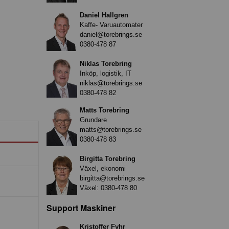
Daniel Hallgren
Kaffe- Varuautomater
daniel@torebrings.se
0380-478 87
Niklas Torebring
Inköp, logistik, IT
niklas@torebrings.se
0380-478 82
Matts Torebring
Grundare
matts@torebrings.se
0380-478 83
Birgitta Torebring
Växel, ekonomi
birgitta@torebrings.se
Växel:
0380-478 80
Support Maskiner
Kristoffer Fyhr