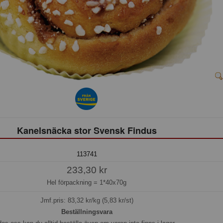
Kanelsnäcka stor Svensk Findus
113741
233,30 kr
Hel förpackning =
1*40x70g
Jmf.pris:
83,32
kr/kg (5,83 kr/st)
Beställningsvara