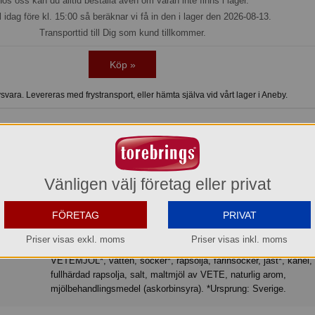
os oss kan du alltid beställa även om varan inte finns i lager.
l idag före kl. 15:00 så beräknar vi få in den i lager den 2026-08-13.
Transporttid till Dig som kund tillkommer.
Köp »
vara. Levereras med frystransport, eller hämta själva vid vårt lager i Aneby.
för hackor. De har ett riktigt stort och generöst format, med härlig kanelfylln
näcka direkt från ugnen och leendet är ett faktum.
Vänligen välj företag eller privat
FÖRETAG
PRIVAT
Kaffebröd Bulle
Priser visas exkl. moms
Priser visas inkl. moms
VETEMJÖL*, vatten, socker*, rapsolja, farinsocker, jäst*, kanel, kokosolja,
fullhärdad rapsolja, salt, maltmjöl av VETE, naturlig arom,
mjölbehandlingsmedel (askorbinsyra). *Ursprung: Sverige.