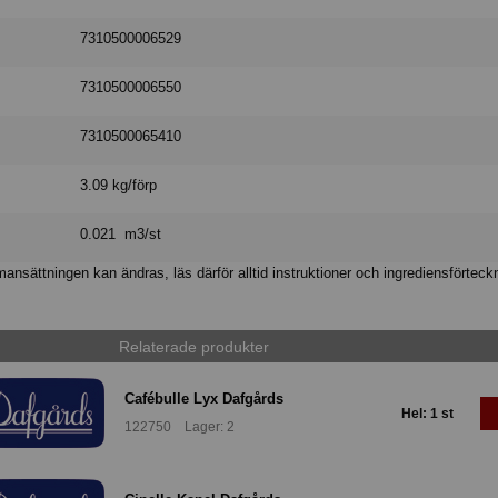
7310500006529
7310500006550
7310500065410
3.09 kg/förp
0.021 m3/st
nsättningen kan ändras, läs därför alltid instruktioner och ingrediensförteck
Relaterade produkter
Cafébulle Lyx Dafgårds
Hel: 1 st
122750 Lager: 2