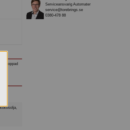
Serviceansvarig Automater
service@torebrings.se
0380-478 88
ing, toppad