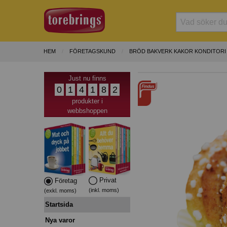
HEM
FÖRETAGSKUND
BRÖD BAKVERK KAKOR KONDITORI
Just nu finns
0
1
4
1
8
2
produkter i
webbshoppen
Privat
Företag
(inkl. moms)
(exkl. moms)
Startsida
Nya varor