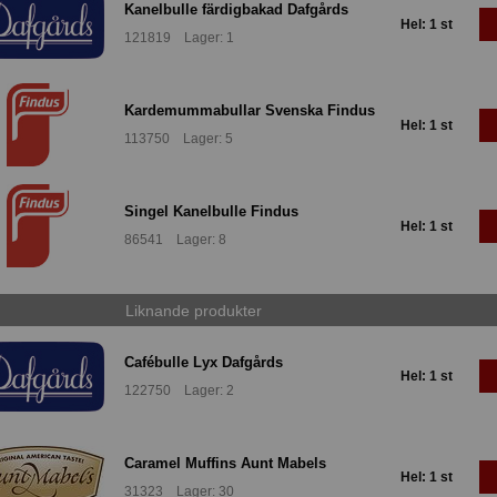
Kanelbulle färdigbakad Dafgårds
Hel: 1 st
121819 Lager: 1
Kardemummabullar Svenska Findus
Hel: 1 st
113750 Lager: 5
Singel Kanelbulle Findus
Hel: 1 st
86541 Lager: 8
Liknande produkter
Cafébulle Lyx Dafgårds
Hel: 1 st
122750 Lager: 2
Caramel Muffins Aunt Mabels
Hel: 1 st
31323 Lager: 30