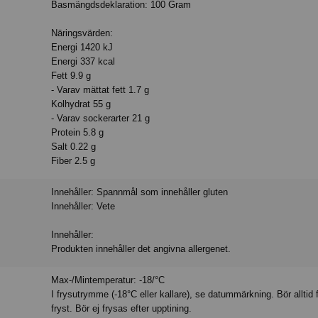
Basmängdsdeklaration: 100 Gram
Näringsvärden:
Energi 1420 kJ
Energi 337 kcal
Fett 9.9 g
- Varav mättat fett 1.7 g
Kolhydrat 55 g
- Varav sockerarter 21 g
Protein 5.8 g
Salt 0.22 g
Fiber 2.5 g
Innehåller: Spannmål som innehåller gluten
Innehåller: Vete
Innehåller:
Produkten innehåller det angivna allergenet.
Max-/Mintemperatur: -18/°C
I frysutrymme (-18°C eller kallare), se datummärkning. Bör alltid 
fryst. Bör ej frysas efter upptining.