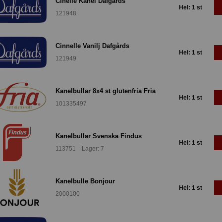
Cinelle Kanel Dafgårds
Hel: 1 st
121948
Cinnelle Vanilj Dafgårds
Hel: 1 st
121949
Kanelbullar 8x4 st glutenfria Fria
Hel: 1 st
101335497
Kanelbullar Svenska Findus
Hel: 1 st
113751 Lager: 7
Kanelbulle Bonjour
Hel: 1 st
2000100