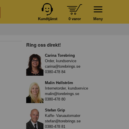
Kundtjänst
0 varor
Meny
Ring oss direkt!
Carina Torebring
Order, kundservice
carina@torebrings.se
0380-478 84
Malin Hellström
Internetorder, kundservice
malin@torebrings.se
0380-478 80
Stefan Grip
Kaffe- Varuautomater
stefan@torebrings.se
0380-478 81