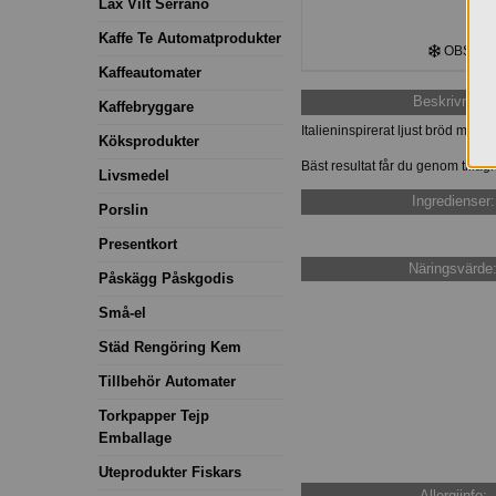
Lax Vilt Serrano
Kaffe Te Automatprodukter
OBS! Frys
Kaffeautomater
Beskrivning:
Kaffebryggare
Italieninspirerat ljust bröd med
Köksprodukter
Bäst resultat får du genom tilla
Livsmedel
Ingredienser:
Porslin
Presentkort
Näringsvärde
Påskägg Påskgodis
Små-el
Städ Rengöring Kem
Tillbehör Automater
Torkpapper Tejp
Emballage
Uteprodukter Fiskars
Allergiinfo: