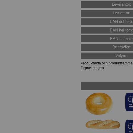
Leverantör:
Lev art nr:
EAN del förp
EAN hel förp
EAN hel pall:
Bruttovikt:
Volym:
Produktfakta och produktsammans
förpackningen.