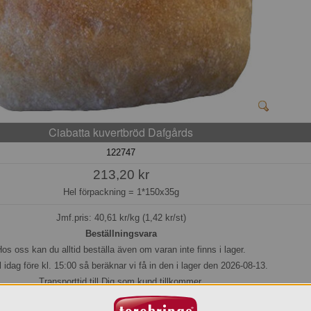
Ciabatta kuvertbröd Dafgårds
122747
213,20 kr
Hel förpackning =
1*150x35g
Jmf.pris:
40,61
kr/kg (1,42 kr/st)
Beställningsvara
os oss kan du alltid beställa även om varan inte finns i lager.
l idag före kl. 15:00 så beräknar vi få in den i lager den 2026-08-13.
Transporttid till Dig som kund tillkommer.