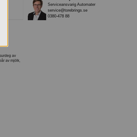
Serviceansvarig Automater
service@torebrings.se
0380-478 88
 surdeg av
pår av mjölk,