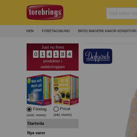
HEM
FÖRETAGSKUND
BRÖD BAKVERK KAKOR KONDITORI
Just nu finns
0
1
4
1
8
4
produkter i
webbshoppen
Privat
Företag
(inkl. moms)
(exkl. moms)
Startsida
Nya varor