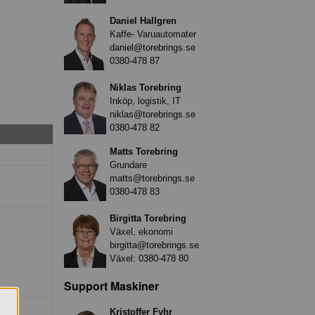
Daniel Hallgren
Kaffe- Varuautomater
daniel@torebrings.se
0380-478 87
Niklas Torebring
Inköp, logistik, IT
niklas@torebrings.se
0380-478 82
Matts Torebring
Grundare
matts@torebrings.se
0380-478 83
Birgitta Torebring
Växel, ekonomi
birgitta@torebrings.se
Växel:
0380-478 80
Support Maskiner
Kristoffer Fyhr