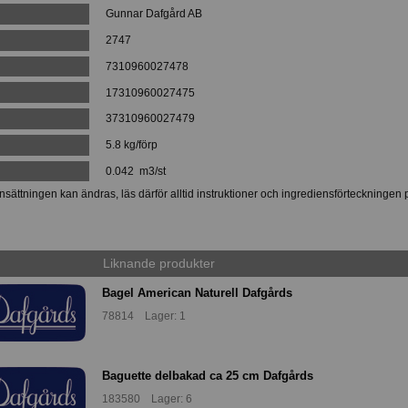
Gunnar Dafgård AB
2747
:
7310960027478
:
17310960027475
37310960027479
5.8 kg/förp
0.042 m3/st
ättningen kan ändras, läs därför alltid instruktioner och ingrediensförteckningen 
Liknande produkter
Bagel American Naturell Dafgårds
78814 Lager: 1
Baguette delbakad ca 25 cm Dafgårds
183580 Lager: 6