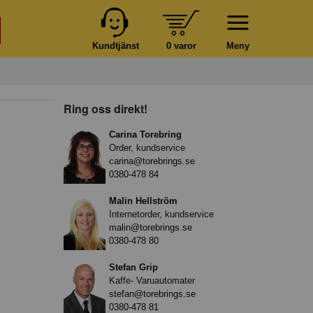
Kundtjänst
0 varor
Meny
Ring oss direkt!
Carina Torebring
Order, kundservice
carina@torebrings.se
0380-478 84
Malin Hellström
Internetorder, kundservice
malin@torebrings.se
0380-478 80
Stefan Grip
Kaffe- Varuautomater
stefan@torebrings.se
0380-478 81