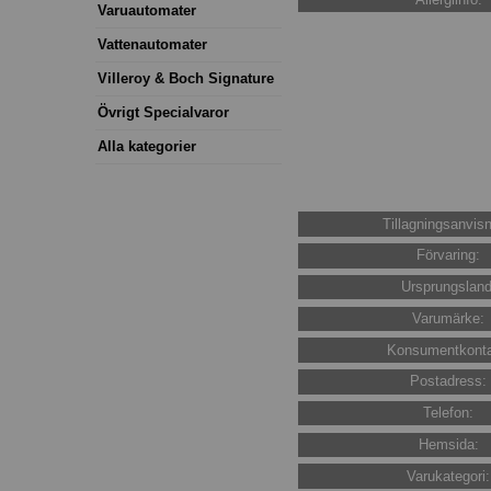
Varuautomater
Vattenautomater
Villeroy & Boch Signature
Övrigt Specialvaror
Alla kategorier
Tillagningsanvisn
Förvaring:
Ursprungsland
Varumärke:
Konsumentkonta
Postadress:
Telefon:
Hemsida:
Varukategori: