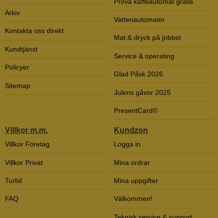
Prova kaffeautomat gratis
Arkiv
Vattenautomater
Kontakta oss direkt
Mat & dryck på jobbet
Kundtjänst
Service & operating
Policyer
Glad Påsk 2026
Sitemap
Julens gåvor 2025
PresentCard©
Villkor m.m.
Kundzon
Villkor Företag
Logga in
Villkor Privat
Mina ordrar
Turbil
Mina uppgifter
FAQ
Välkommen!
Teknisk service & support