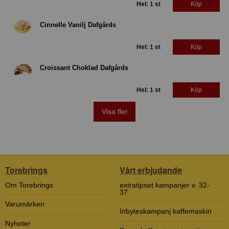
Hel: 1 st
Köp
Cinnelle Vanilj Dafgårds
Hel: 1 st
Köp
Croissant Choklad Dafgårds
Hel: 1 st
Köp
Visa fler
Torebrings
Vårt erbjudande
Om Torebrings
extratipset kampanjer v. 32-
37
Varumärken
Inbyteskampanj kaffemaskin
Nyheter