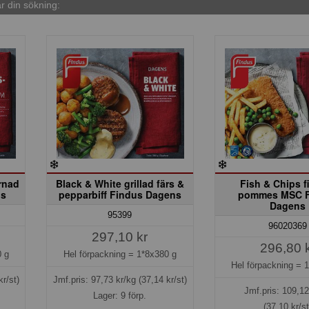
 din sökning:
ärnad
Black & White grillad färs &
Fish & Chips fi
ns
pepparbiff Findus Dagens
pommes MSC F
Dagens
95399
96020369
297,10 kr
296,80 
 g
Hel förpackning =
1*8x380 g
Hel förpackning =
1
kr/st)
Jmf.pris:
97,73
kr/kg
(37,14 kr/st)
Jmf.pris:
109,12
Lager: 9 förp.
(37,10 kr/st