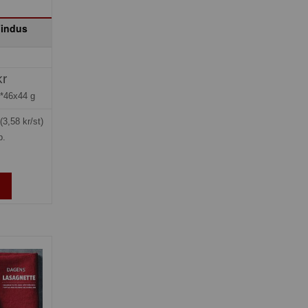
Findus
kr
*46x44 g
(3,58 kr/st)
p.