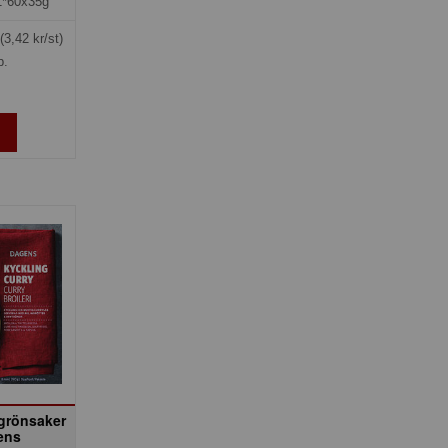
1*60x35g
(3,42 kr/st)
p.
 grönsaker
ens