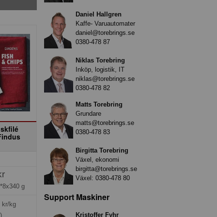
Daniel Hallgren
Kaffe- Varuautomater
daniel@torebrings.se
0380-478 87
Niklas Torebring
Inköp, logistik, IT
niklas@torebrings.se
0380-478 82
Matts Torebring
Grundare
matts@torebrings.se
skfilé
0380-478 83
indus
Birgitta Torebring
Växel, ekonomi
birgitta@torebrings.se
kr
Växel:
0380-478 80
*8x340 g
Support Maskiner
kr/kg
Kristoffer Fyhr
)