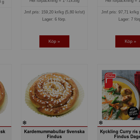
Hel förpackning =
1*72x35g
Hel förpackning =
 g
Jmf.pris:
159,20
kr/kg
(5,80 kr/st)
Jmf.pris:
97,71
kr/kg
Lager: 6 förp.
Lager: 7 för
Köp »
Köp »
nsk
Kardemummabullar Svenska
Kyckling Curry ris
Findus
Findus Dag