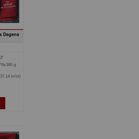
us Dagens
kr
*8x380 g
(37,14 kr/st)
»