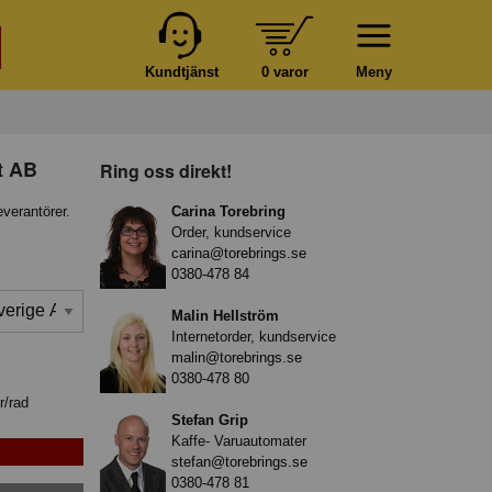
Kundtjänst
0 varor
Meny
t AB
Ring oss direkt!
everantörer.
Carina Torebring
Order, kundservice
carina@torebrings.se
0380-478 84
Malin Hellström
Internetorder, kundservice
malin@torebrings.se
0380-478 80
r/rad
Stefan Grip
Kaffe- Varuautomater
stefan@torebrings.se
0380-478 81