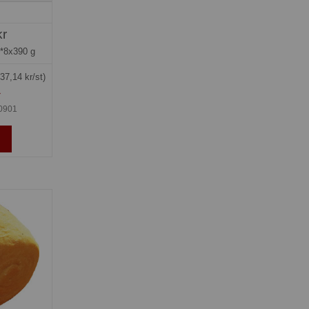
kr
*8x390 g
(37,14 kr/st)
»
0901