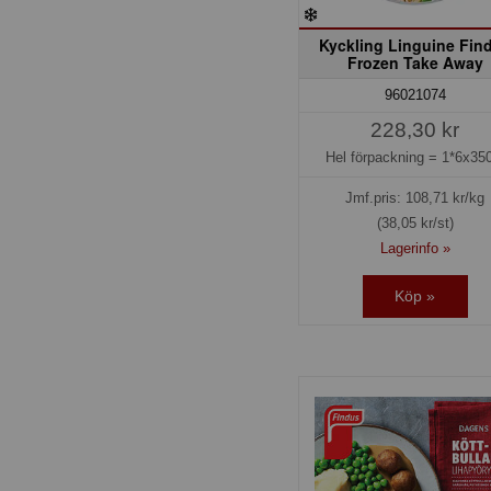
Kyckling Linguine Fin
Frozen Take Away
96021074
228,30 kr
Hel förpackning =
1*6x350
Jmf.pris:
108,71
kr/kg
(38,05 kr/st)
Lagerinfo »
Köp »