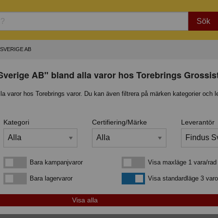
Sök
 SVERIGE AB
Sverige AB" bland alla varor hos Torebrings Grossis
lla varor hos Torebrings varor. Du kan även filtrera på märken kategorier och l
Kategori
Certifiering/Märke
Leverantör
Bara kampanjvaror
Visa maxläge 1 vara/rad
Bara kampanjvaror
Visa maxläge 1 vara/rad
Bara lagervaror
Visa standardläge
Bara lagervaror
Visa standardläge 3 varo