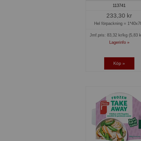
113741
233,30 kr
Hel förpackning =
1*40x7
Jmf.pris:
83,32
kr/kg
(5,83 k
Lagerinfo »
Köp »