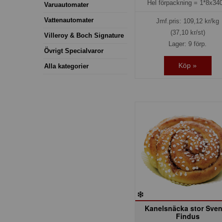
Hel förpackning =
1*8x340
Varuautomater
Vattenautomater
Jmf.pris:
109,12
kr/kg
(37,10 kr/st)
Villeroy & Boch Signature
Lager: 9 förp.
Övrigt Specialvaror
Köp »
Alla kategorier
Kanelsnäcka stor Sve
Findus