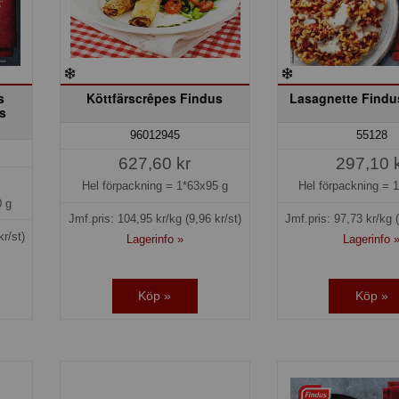
s
Köttfärscrêpes Findus
Lasagnette Find
s
96012945
55128
627,60 kr
297,10 
Hel förpackning =
1*63x95 g
Hel förpackning =
1
 g
Jmf.pris:
104,95
kr/kg
(9,96 kr/st)
Jmf.pris:
97,73
kr/kg
kr/st)
Lagerinfo »
Lagerinfo 
Köp »
Köp »