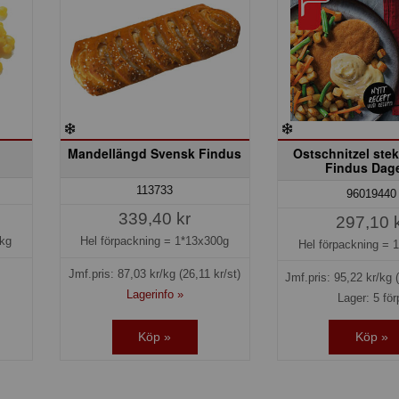
Mandellängd Svensk Findus
Ostschnitzel stek
Findus Dag
113733
96019440
339,40 kr
297,10 
kg
Hel förpackning =
1*13x300g
Hel förpackning =
1
Jmf.pris:
87,03
kr/kg
(26,11 kr/st)
Jmf.pris:
95,22
kr/kg
Lagerinfo »
Lager: 5 för
Köp »
Köp »