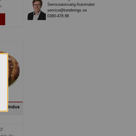
Serviceansvarig Automater
p.
service@torebrings.se
0380-478 88
ka Findus
kr