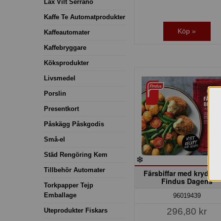
Lax Vilt Serrano
Kaffe Te Automatprodukter
Köp »
Kaffeautomater
Kaffebryggare
Köksprodukter
Livsmedel
Porslin
Presentkort
Påskägg Påskgodis
Små-el
Städ Rengöring Kem
Tillbehör Automater
Färsbiffar med krydds
Findus Dagens
Torkpapper Tejp
Emballage
96019439
296,80 kr
Uteprodukter Fiskars