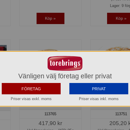
Lager: 9 för
Köp »
Köp »
Vänligen välj företag eller privat
FÖRETAG
PRIVAT
Priser visas exkl. moms
Priser visas inkl. moms
mör
Hallongömma Findus
Kanelbullar Svens
113765
113751
417,90 kr
205,20 