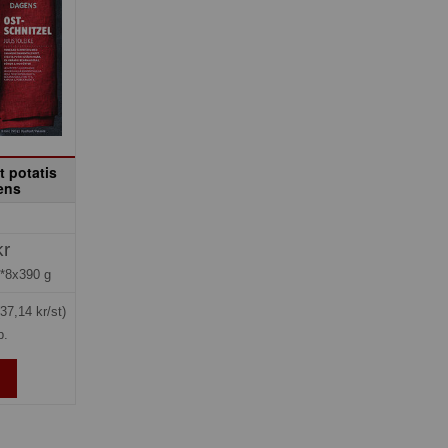
t potatis
ens
kr
*8x390 g
(37,14 kr/st)
p.