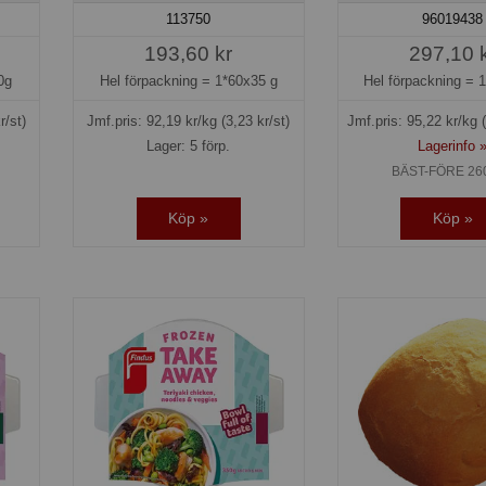
113750
96019438
193,60 kr
297,10 
0g
Hel förpackning =
1*60x35 g
Hel förpackning =
1
r/st)
Jmf.pris:
92,19
kr/kg
(3,23 kr/st)
Jmf.pris:
95,22
kr/kg
Lager: 5 förp.
Lagerinfo 
BÄST-FÖRE 26
Köp »
Köp »