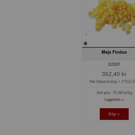
Majs Findus
113107
352,40 kr
Hel förpackning =
1*2x2,5
Jmf.pris:
70,48
kr/kg
Lagerinfo »
Köp »