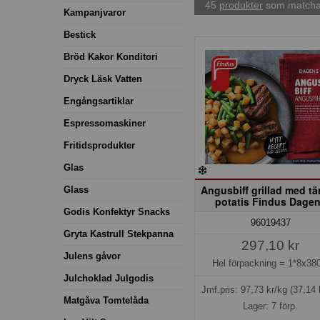
45
produkter
som matchar
Kampanjvaror
Bestick
Bröd Kakor Konditori
Dryck Läsk Vatten
Engångsartiklar
Espressomaskiner
Fritidsprodukter
Glas
Angusbiff grillad med t
Glass
potatis Findus Dage
Godis Konfektyr Snacks
96019437
Gryta Kastrull Stekpanna
297,10 kr
Julens gåvor
Hel förpackning =
1*8x380
Julchoklad Julgodis
Jmf.pris:
97,73
kr/kg
(37,14 
Matgåva Tomtelåda
Lager: 7 förp.