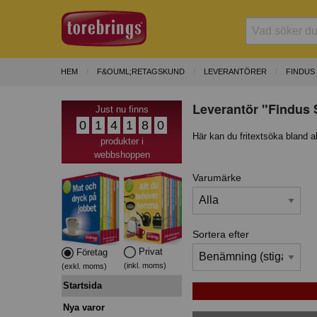
HEM
F&OUML;RETAGSKUND
LEVERANTÖRER
FINDUS
Leverantör "Findus 
Just nu finns
0
1
4
1
8
0
Här kan du fritextsöka bland a
produkter i
webbshoppen
Varumärke
Sortera efter
Privat
Företag
(inkl. moms)
(exkl. moms)
Startsida
Nya varor