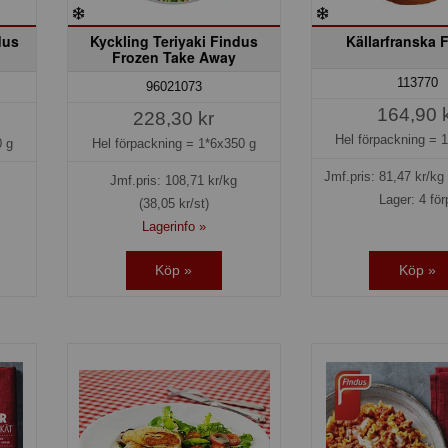
dus
Kyckling Teriyaki Findus
Källarfranska 
Frozen Take Away
113770
96021073
164,90 
228,30 kr
Hel förpackning =
1
 g
Hel förpackning =
1*6x350 g
Jmf.pris:
81,47
kr/kg
Jmf.pris:
108,71
kr/kg
Lager: 4 för
(38,05 kr/st)
Lagerinfo »
Köp »
Köp »