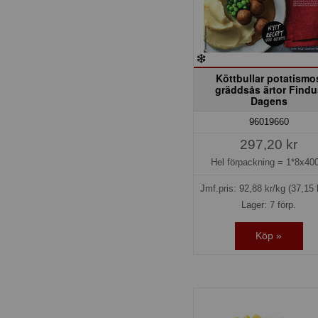
Köttbullar potatismo
gräddsås ärtor Findu
Dagens
96019660
297,20 kr
Hel förpackning =
1*8x400
Jmf.pris:
92,88
kr/kg
(37,15 
Lager: 7 förp.
Köp »