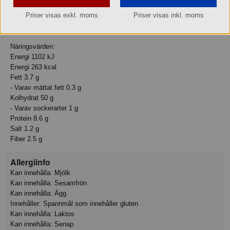
Näringsvärde
Priser visas exkl. moms
Priser visas inkl. moms
Basmängdsdeklaration: 100 gram
Näringsvärden:
Energi 1102 kJ
Energi 263 kcal
Fett 3.7 g
- Varav mättat fett 0.3 g
Kolhydrat 50 g
- Varav sockerarter 1 g
Protein 8.6 g
Salt 1.2 g
Fiber 2.5 g
Allergiinfo
Kan innehålla: Mjölk
Kan innehålla: Sesamfrön
Kan innehålla: Ägg
Innehåller: Spannmål som innehåller gluten
Kan innehålla: Laktos
Kan innehålla: Senap