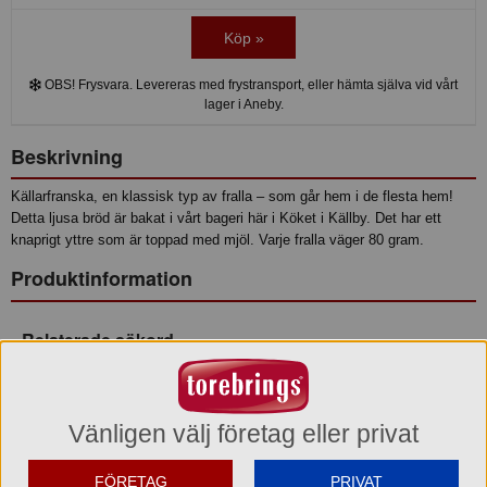
Köp »
OBS! Frysvara. Levereras med frystransport, eller hämta själva vid vårt
lager i Aneby.
Beskrivning
Källarfranska, en klassisk typ av fralla – som går hem i de flesta hem!
Detta ljusa bröd är bakat i vårt bageri här i Köket i Källby. Det har ett
knaprigt yttre som är toppad med mjöl. Varje fralla väger 80 gram.
Produktinformation
Relaterade sökord
Bröd
Fralla
Ingredienser
VETEMJÖL (innehåller askorbinsyra, malt av KORN), vatten, rapsolja
Vänligen välj företag eller privat
(emulgeringsmedel E471), havssalt, jäst, VETEGLUTEN. Kan
innehålla spår av mjölk, ägg, sesam, senap, soja och laktos.
FÖRETAG
PRIVAT