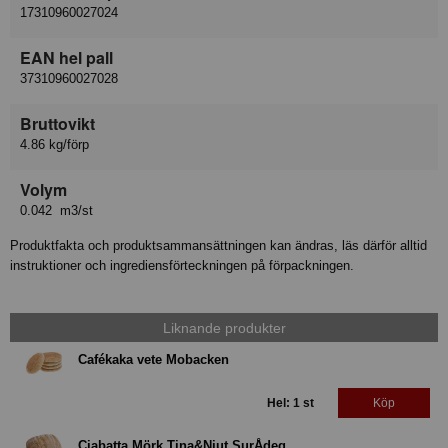
17310960027024
EAN hel pall
37310960027028
Bruttovikt
4.86 kg/förp
Volym
0.042 m3/st
Produktfakta och produktsammansättningen kan ändras, läs därför alltid
instruktioner och ingrediensförteckningen på förpackningen.
Liknande produkter
Cafékaka vete Mobacken
Hel: 1 st
Köp
Ciabatta Mörk Tina&Njut SurÅdeg