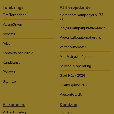
Torebrings
Vårt erbjudande
Om Torebrings
extratipset kampanjer v. 32-
37
Varumärken
Inbyteskampanj kaffemaskin
Nyheter
Prova kaffeautomat gratis
Arkiv
Vattenautomater
Kontakta oss direkt
Mat & dryck på jobbet
Kundtjänst
Service & operating
Policyer
Glad Påsk 2026
Sitemap
Julens gåvor 2025
PresentCard©
Villkor m.m.
Kundzon
Villkor Företag
Logga in