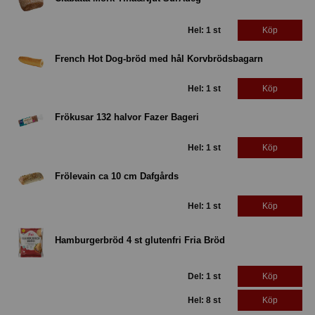
Hel: 1 st
Köp
French Hot Dog-bröd med hål Korvbrödsbagarn
Hel: 1 st
Köp
Frökusar 132 halvor Fazer Bageri
Hel: 1 st
Köp
Frölevain ca 10 cm Dafgårds
Hel: 1 st
Köp
Hamburgerbröd 4 st glutenfri Fria Bröd
Del: 1 st
Köp
Hel: 8 st
Köp