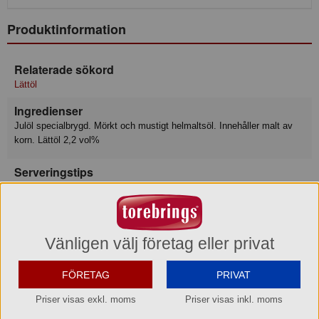
Produktinformation
Relaterade sökord
Lättöl
Ingredienser
Julöl specialbrygd. Mörkt och mustigt helmaltsöl. Innehåller malt av
korn. Lättöl 2,2 vol%
Serveringstips
Serveras väl kyld!
Ursprungsland
Sverige
Vänligen välj företag eller privat
Varumärke
FÖRETAG
PRIVAT
Åbro Original
Priser visas exkl. moms
Priser visas inkl. moms
Konsumentkontakt