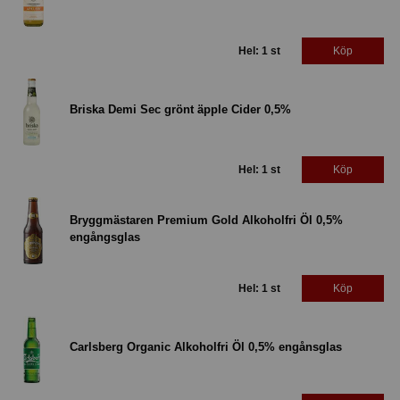
Hel: 1 st
Köp
Briska Demi Sec grönt äpple Cider 0,5%
Hel: 1 st
Köp
Bryggmästaren Premium Gold Alkoholfri Öl 0,5%
engångsglas
Hel: 1 st
Köp
Carlsberg Organic Alkoholfri Öl 0,5% engånsglas