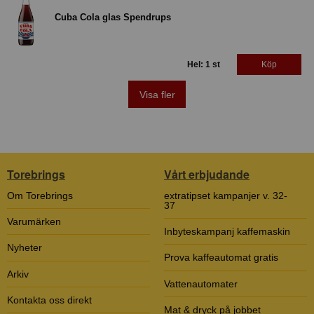
Cuba Cola glas Spendrups
Hel: 1 st
Köp
Visa fler
Torebrings
Vårt erbjudande
Om Torebrings
extratipset kampanjer v. 32-
37
Varumärken
Inbyteskampanj kaffemaskin
Nyheter
Prova kaffeautomat gratis
Arkiv
Vattenautomater
Kontakta oss direkt
Mat & dryck på jobbet