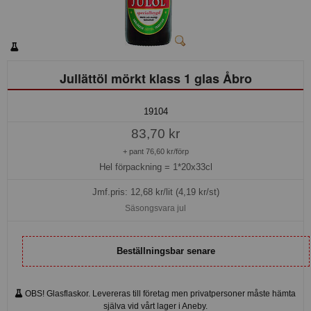
Jullättöl mörkt klass 1 glas Åbro
19104
83,70 kr
+ pant 76,60 kr/förp
Hel förpackning =
1*20x33cl
Jmf.pris:
12,68
kr/lit (4,19 kr/st)
Säsongsvara jul
Beställningsbar senare
OBS! Glasflaskor. Levereras till företag men privatpersoner måste hämta
själva vid vårt lager i Aneby.