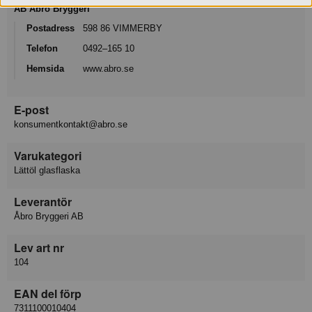
AB Åbro Bryggeri
Postadress
598 86 VIMMERBY
Telefon
0492–165 10
Hemsida
www.abro.se
E-post
konsumentkontakt@abro.se
Varukategori
Lättöl glasflaska
Leverantör
Åbro Bryggeri AB
Lev art nr
104
EAN del förp
7311100010404