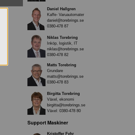
Daniel Hallgren
Kaffe- Varuautomater
daniel@torebrings.se
0380-478 87
Niklas Torebring
Inköp, logistik, IT
niklas@torebrings.se
0380-478 82
Matts Torebring
Grundare
matts@torebrings.se
0380-478 83
Birgitta Torebring
Växel, ekonomi
birgitta@torebrings.se
Växel:
0380-478 80
Support Maskiner
Kristoffer Fyhr