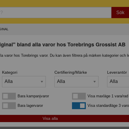
Sök
GINAL
ginal" bland alla varor hos Torebrings Grossist AB
lla varor hos Torebrings varor. Du kan även filtrera på märken kategorier och l
Kategori
Certifiering/Märke
Leverantör
Bara kampanjvaror
Visa maxläge 1 vara/rad
Bara kampanjvaror
Visa maxläge 1 vara/rad
Bara lagervaror
Visa standardläge
Bara lagervaror
Visa standardläge 3 varo