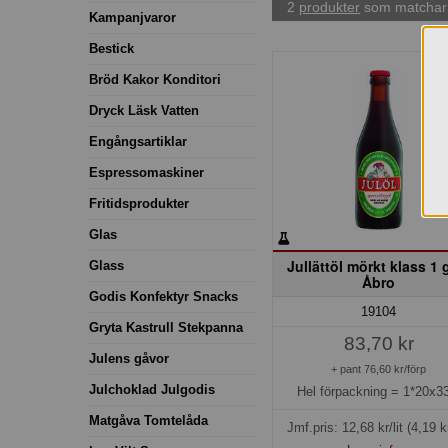
2
produkter
som matchar 
Kampanjvaror
Bestick
Bröd Kakor Konditori
Dryck Läsk Vatten
Engångsartiklar
Espressomaskiner
Fritidsprodukter
Glas
Jullättöl mörkt klass 1 
Glass
Åbro
Godis Konfektyr Snacks
19104
Gryta Kastrull Stekpanna
83,70 kr
Julens gåvor
+ pant 76,60 kr/förp
Julchoklad Julgodis
Hel förpackning =
1*20x33
Matgåva Tomtelåda
Jmf.pris:
12,68
kr/lit
(4,19 k