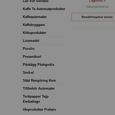
Lagerinfo »
Lax Vilt Serrano
Säsongsvara jul
Kaffe Te Automatprodukter
Kaffeautomater
Beställningsbar senare
Kaffebryggare
Köksprodukter
Livsmedel
Porslin
Presentkort
Påskägg Påskgodis
Små-el
Städ Rengöring Kem
Tillbehör Automater
Torkpapper Tejp
Emballage
Uteprodukter Fiskars