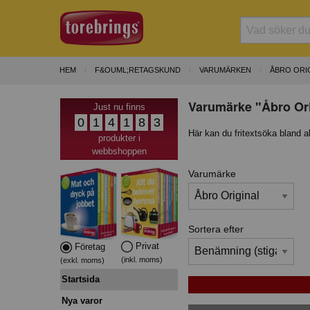
HEM
F&OUML;RETAGSKUND
VARUMÄRKEN
ÅBRO ORI
Varumärke "Åbro Ori
Just nu finns
0
1
4
1
8
3
Här kan du fritextsöka bland a
produkter i
webbshoppen
Varumärke
Sortera efter
Privat
Företag
(inkl. moms)
(exkl. moms)
Startsida
Nya varor