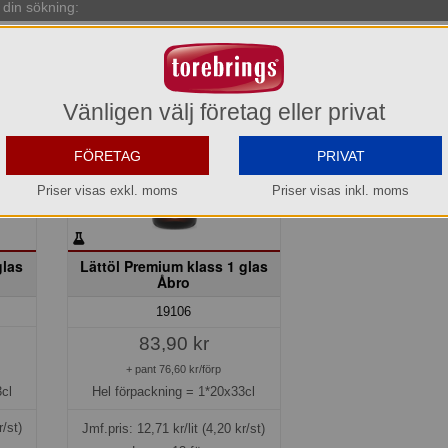
din sökning:
Vänligen välj företag eller privat
FÖRETAG
PRIVAT
Priser visas exkl. moms
Priser visas inkl. moms
glas
Lättöl Premium klass 1 glas
Åbro
19106
83,90 kr
+ pant 76,60 kr/förp
cl
Hel förpackning =
1*20x33cl
r/st)
Jmf.pris:
12,71
kr/lit
(4,20 kr/st)