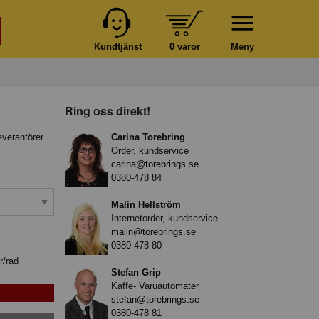
Kundtjänst
0 varor
Meny
Ring oss direkt!
everantörer.
Carina Torebring
Order, kundservice
carina@torebrings.se
0380-478 84
Malin Hellström
Internetorder, kundservice
malin@torebrings.se
0380-478 80
r/rad
Stefan Grip
Kaffe- Varuautomater
stefan@torebrings.se
0380-478 81