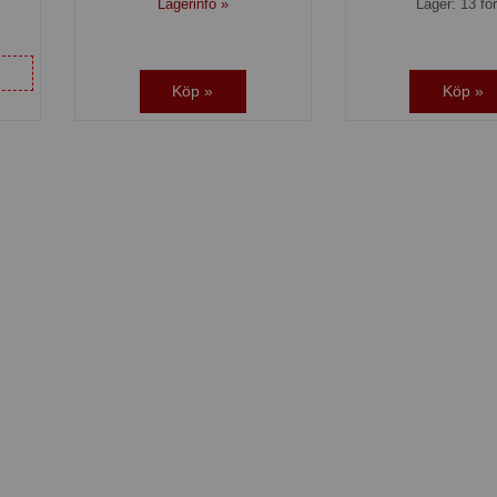
Lagerinfo »
Lager: 13 fö
Köp »
Köp »