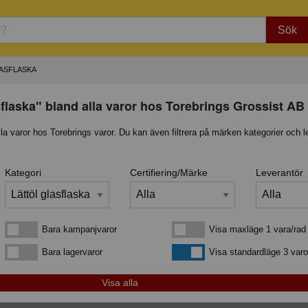
Sök
ASFLASKA
sflaska" bland alla varor hos Torebrings Grossist AB
lla varor hos Torebrings varor. Du kan även filtrera på märken kategorier och l
Kategori
Certifiering/Märke
Leverantör
Bara kampanjvaror
Visa maxläge 1 vara/rad
Bara kampanjvaror
Visa maxläge 1 vara/rad
Bara lagervaror
Visa standardläge
Bara lagervaror
Visa standardläge 3 varo