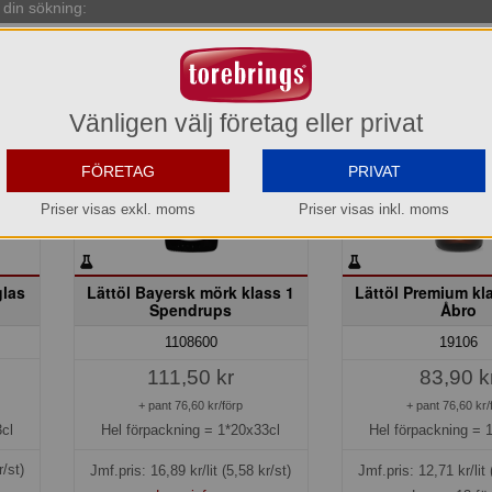
din sökning:
Vänligen välj företag eller privat
FÖRETAG
PRIVAT
Priser visas exkl. moms
Priser visas inkl. moms
glas
Lättöl Bayersk mörk klass 1
Lättöl Premium kl
Spendrups
Åbro
1108600
19106
111,50 kr
83,90 k
+ pant 76,60 kr/förp
+ pant 76,60 kr/
cl
Hel förpackning =
1*20x33cl
Hel förpackning =
r/st)
Jmf.pris:
16,89
kr/lit
(5,58 kr/st)
Jmf.pris:
12,71
kr/lit