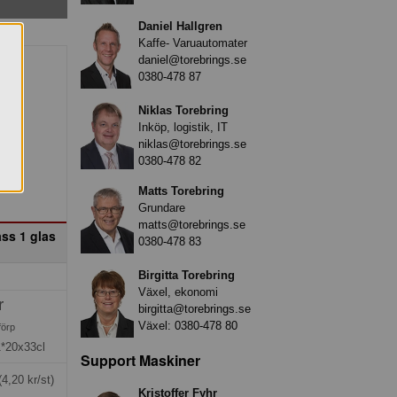
Daniel Hallgren
Kaffe- Varuautomater
daniel@torebrings.se
0380-478 87
Niklas Torebring
Inköp, logistik, IT
niklas@torebrings.se
0380-478 82
Matts Torebring
Grundare
matts@torebrings.se
ass 1 glas
0380-478 83
Birgitta Torebring
Växel, ekonomi
r
birgitta@torebrings.se
Växel:
0380-478 80
förp
1*20x33cl
Support Maskiner
(4,20 kr/st)
Kristoffer Fyhr