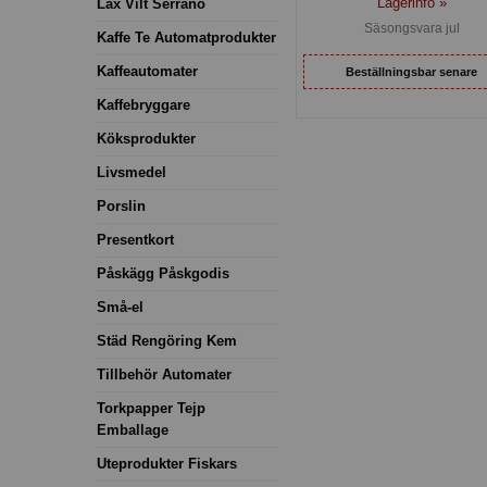
Lagerinfo »
Lax Vilt Serrano
Säsongsvara jul
Kaffe Te Automatprodukter
Kaffeautomater
Beställningsbar senare
Kaffebryggare
Köksprodukter
Livsmedel
Porslin
Presentkort
Påskägg Påskgodis
Små-el
Städ Rengöring Kem
Tillbehör Automater
Torkpapper Tejp
Emballage
Uteprodukter Fiskars