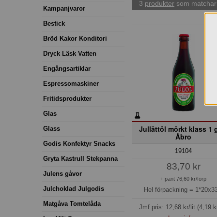
3
produkter
som matchar 
Kampanjvaror
Bestick
Bröd Kakor Konditori
Dryck Läsk Vatten
Engångsartiklar
Espressomaskiner
Fritidsprodukter
Glas
Jullättöl mörkt klass 1 
Glass
Åbro
Godis Konfektyr Snacks
19104
Gryta Kastrull Stekpanna
83,70 kr
Julens gåvor
+ pant 76,60 kr/förp
Julchoklad Julgodis
Hel förpackning =
1*20x33
Matgåva Tomtelåda
Jmf.pris:
12,68
kr/lit
(4,19 k