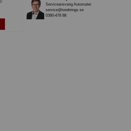
rp.
Serviceansvarig Automater
service@torebrings.se
0380-478 88