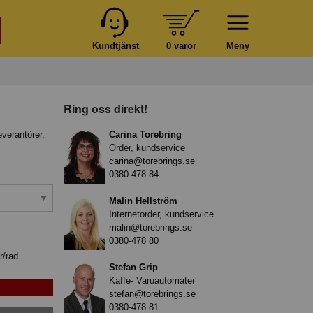
Kundtjänst
0 varor
Meny
Ring oss direkt!
everantörer.
Carina Torebring
Order, kundservice
carina@torebrings.se
0380-478 84
Malin Hellström
Internetorder, kundservice
malin@torebrings.se
0380-478 80
r/rad
Stefan Grip
Kaffe- Varuautomater
stefan@torebrings.se
0380-478 81