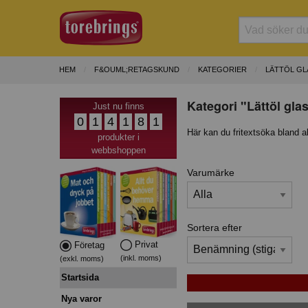
HEM
F&OUML;RETAGSKUND
KATEGORIER
LÄTTÖL GL
Kategori "Lättöl gla
Just nu finns
0
1
4
1
8
1
Här kan du fritextsöka bland a
produkter i
webbshoppen
Varumärke
Sortera efter
Privat
Företag
(inkl. moms)
(exkl. moms)
Startsida
Nya varor