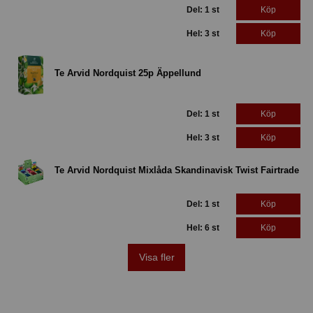
Del: 1 st
Köp
Hel: 3 st
Köp
Te Arvid Nordquist 25p Äppellund
Del: 1 st
Köp
Hel: 3 st
Köp
Te Arvid Nordquist Mixlåda Skandinavisk Twist Fairtrade
Del: 1 st
Köp
Hel: 6 st
Köp
Visa fler