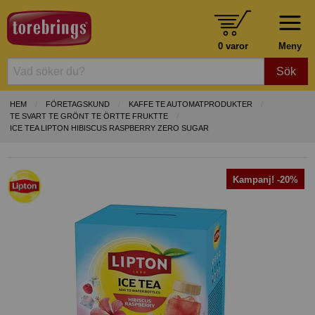
0 varor
Meny
Sök
HEM
FÖRETAGSKUND
KAFFE TE AUTOMATPRODUKTER
TE SVART TE GRÖNT TE ÖRTTE FRUKTTE
ICE TEA LIPTON HIBISCUS RASPBERRY ZERO SUGAR
Kampanj! -20%