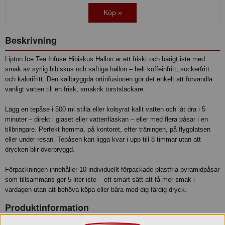
Köp »
Beskrivning
Lipton Ice Tea Infuse Hibiskus Hallon är ett friskt och bärigt iste med
smak av syrlig hibiskus och saftiga hallon – helt koffeinfritt, sockerfritt
och kalorifritt. Den kallbryggda örtinfusionen gör det enkelt att förvandla
vanligt vatten till en frisk, smakrik törstsläckare.
Lägg en tepåse i 500 ml stilla eller kolsyrat kallt vatten och låt dra i 5
minuter – direkt i glaset eller vattenflaskan – eller med flera påsar i en
tillbringare. Perfekt hemma, på kontoret, efter träningen, på flygplatsen
eller under resan. Tepåsen kan ligga kvar i upp till 8 timmar utan att
drycken blir överbryggd.
Förpackningen innehåller 10 individuellt förpackade plastfria pyramidpåsar
som tillsammans ger 5 liter iste – ett smart sätt att få mer smak i
vardagen utan att behöva köpa eller bära med dig färdig dryck.
Produktinformation