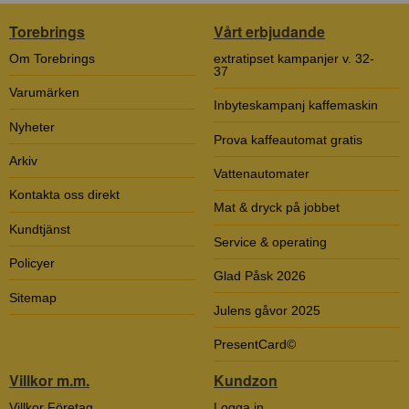
Torebrings
Vårt erbjudande
Om Torebrings
extratipset kampanjer v. 32-
37
Varumärken
Inbyteskampanj kaffemaskin
Nyheter
Prova kaffeautomat gratis
Arkiv
Vattenautomater
Kontakta oss direkt
Mat & dryck på jobbet
Kundtjänst
Service & operating
Policyer
Glad Påsk 2026
Sitemap
Julens gåvor 2025
PresentCard©
Villkor m.m.
Kundzon
Villkor Företag
Logga in