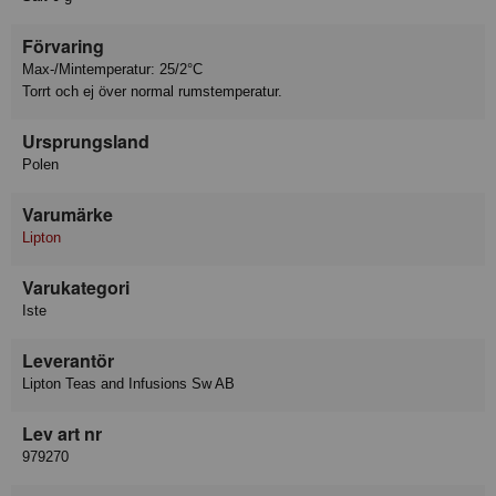
Förvaring
Max-/Mintemperatur: 25/2°C
Torrt och ej över normal rumstemperatur.
Ursprungsland
Polen
Varumärke
Lipton
Varukategori
Iste
Leverantör
Lipton Teas and Infusions Sw AB
Lev art nr
979270