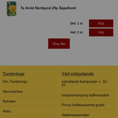
Te Arvid Nordquist 25p Äppellund
Del: 1 st
Köp
Hel: 3 st
Köp
Visa fler
Torebrings
Vårt erbjudande
Om Torebrings
extratipset kampanjer v. 32-
37
Varumärken
Inbyteskampanj kaffemaskin
Nyheter
Prova kaffeautomat gratis
Arkiv
Vattenautomater