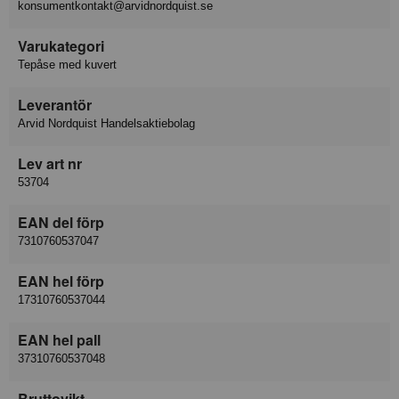
konsumentkontakt@arvidnordquist.se
Varukategori
Tepåse med kuvert
Leverantör
Arvid Nordquist Handelsaktiebolag
Lev art nr
53704
EAN del förp
7310760537047
EAN hel förp
17310760537044
EAN hel pall
37310760537048
Bruttovikt