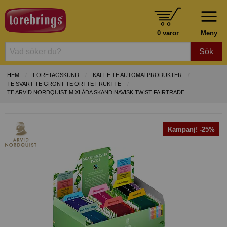
0 varor
Meny
Sök
HEM
FÖRETAGSKUND
KAFFE TE AUTOMATPRODUKTER
TE SVART TE GRÖNT TE ÖRTTE FRUKTTE
TE ARVID NORDQUIST MIXLÅDA SKANDINAVISK TWIST FAIRTRADE
Kampanj! -25%