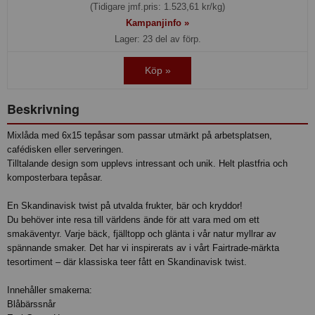
(Tidigare jmf.pris: 1.523,61 kr/kg)
Kampanjinfo »
Lager: 23 del av förp.
Köp »
Beskrivning
Mixlåda med 6x15 tepåsar som passar utmärkt på arbetsplatsen,
cafédisken eller serveringen.
Tilltalande design som upplevs intressant och unik. Helt plastfria och
komposterbara tepåsar.
En Skandinavisk twist på utvalda frukter, bär och kryddor!
Du behöver inte resa till världens ände för att vara med om ett
smakäventyr. Varje bäck, fjälltopp och glänta i vår natur myllrar av
spännande smaker. Det har vi inspirerats av i vårt Fairtrade-märkta
tesortiment – där klassiska teer fått en Skandinavisk twist.
Innehåller smakerna:
Blåbärssnår