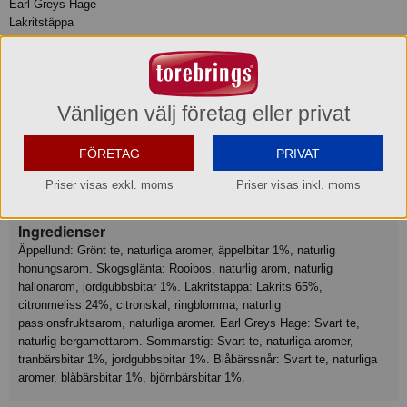
Earl Greys Hage
Lakritstäppa
Skogsglänta
Sommarstig
Äppellund
Produktinformation
Vänligen välj företag eller privat
FÖRETAG
PRIVAT
Taggar
Tepåse Med Kuvert
Te Sortimentslåda
Grönt Te
Svart Te
Priser visas exkl. moms
Priser visas inkl. moms
Smaksatt
Örtte (Inkl Rött) Smaksatt
Ingredienser
Äppellund: Grönt te, naturliga aromer, äppelbitar 1%, naturlig
honungsarom. Skogsglänta: Rooibos, naturlig arom, naturlig
hallonarom, jordgubbsbitar 1%. Lakritstäppa: Lakrits 65%,
citronmeliss 24%, citronskal, ringblomma, naturlig
passionsfruktsarom, naturliga aromer. Earl Greys Hage: Svart te,
naturlig bergamottarom. Sommarstig: Svart te, naturliga aromer,
tranbärsbitar 1%, jordgubbsbitar 1%. Blåbärssnår: Svart te, naturliga
aromer, blåbärsbitar 1%, björnbärsbitar 1%.