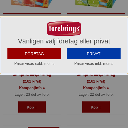
Ice Tea Lipton Black Tea
Ice Tea Lipton Green Tea
Peach Zero Sugar
Citrus Mint Zero Sugar
979269
979268
28,16 kr
28,16 kr
Vänligen välj företag eller privat
Del av förpackning =
10x3,5g
Del av förpackning =
10x3,5g
FÖRETAG
PRIVAT
112,64 kr
112,64 kr
Priser visas exkl. moms
Priser visas inkl. moms
Hel förpackning =
4*10x3,5g
Hel förpackning =
4*10x3,5g
Jmf.pris:
804,57
kr/kg
Jmf.pris:
804,57
kr/kg
(2,82 kr/st)
(2,82 kr/st)
Kampanjinfo »
Kampanjinfo »
Lager: 23 del av förp.
Lager: 22 del av förp.
Köp »
Köp »