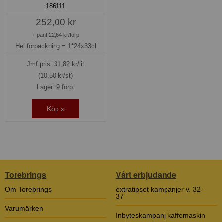
186111
252,00 kr
+ pant 22,64 kr/förp
Hel förpackning =
1*24x33cl
Jmf.pris:
31,82
kr/lit
(10,50 kr/st)
Lager: 9 förp.
Köp »
Torebrings
Vårt erbjudande
Om Torebrings
extratipset kampanjer v. 32-
37
Varumärken
Inbyteskampanj kaffemaskin