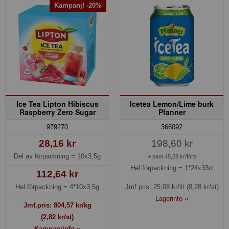
Kampanj! -20%
Ice Tea Lipton Hibiscus
Icetea Lemon/Lime burk
Raspberry Zero Sugar
Pfanner
979270
366092
28,16 kr
198,60 kr
Del av förpackning =
10x3,5g
+ pant 45,28 kr/förp
Hel förpackning =
1*24x33cl
112,64 kr
Hel förpackning =
4*10x3,5g
Jmf.pris:
25,08
kr/lit
(8,28 kr/st)
Lagerinfo »
Jmf.pris:
804,57
kr/kg
(2,82 kr/st)
Kampanjinfo »