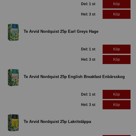
Del: 1 st
Köp
Hel: 3 st
Köp
Te Arvid Nordquist 25p Earl Greys Hage
Del: 1 st
Köp
Hel: 3 st
Köp
Te Arvid Nordquist 25p English Breakfast Enbärsskog
Del: 1 st
Köp
Hel: 3 st
Köp
Te Arvid Nordquist 25p Lakritstäppa