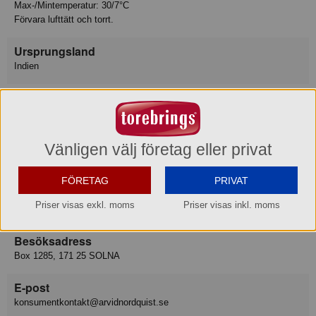
Max-/Mintemperatur: 30/7°C
Förvara lufttätt och torrt.
Ursprungsland
Indien
Varumärke
Arvid Nordquist
Konsumentkontakt
Vänligen välj företag eller privat
Arvid Nordquist HAB
Telefon
08-799 18 00
FÖRETAG
PRIVAT
Hemsida
www.arvidnordquist.se
Priser visas exkl. moms
Priser visas inkl. moms
Besöksadress
Box 1285, 171 25 SOLNA
E-post
konsumentkontakt@arvidnordquist.se