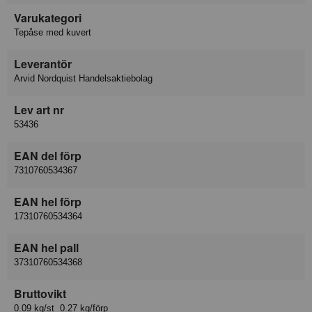
Varukategori
Tepåse med kuvert
Leverantör
Arvid Nordquist Handelsaktiebolag
Lev art nr
53436
EAN del förp
7310760534367
EAN hel förp
17310760534364
EAN hel pall
37310760534368
Bruttovikt
0.09 kg/st 0.27 kg/förp