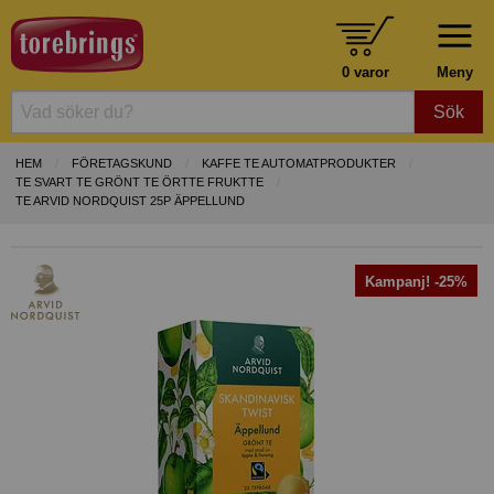
0 varor
Meny
Sök
HEM
FÖRETAGSKUND
KAFFE TE AUTOMATPRODUKTER
TE SVART TE GRÖNT TE ÖRTTE FRUKTTE
TE ARVID NORDQUIST 25P ÄPPELLUND
Kampanj! -25%