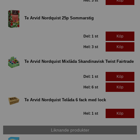
Hel: 3 st
Köp
Te Arvid Nordquist 25p Sommarstig
Del: 1 st
Köp
Hel: 3 st
Köp
Te Arvid Nordquist Mixlåda Skandinavisk Twist Fairtrade
Del: 1 st
Köp
Hel: 6 st
Köp
Te Arvid Nordquist Telåda 6 fack med lock
Hel: 1 st
Köp
Liknande produkter