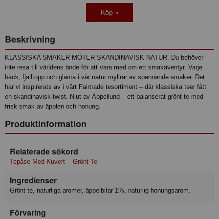
Köp »
Beskrivning
KLASSISKA SMAKER MÖTER SKANDINAVISK NATUR. Du behöver
inte resa till världens ände för att vara med om ett smakäventyr. Varje
bäck, fjälltopp och glänta i vår natur myllrar av spännande smaker. Det
har vi inspirerats av i vårt Fairtrade tesortiment – där klassiska teer fått
en skandinavisk twist. Njut av Äppellund – ett balanserat grönt te med
frisk smak av äpplen och honung.
Produktinformation
Relaterade sökord
Tepåse Med Kuvert
Grönt Te
Ingredienser
Grönt te, naturliga aromer, äppelbitar 1%, naturlig honungsarom.
Förvaring