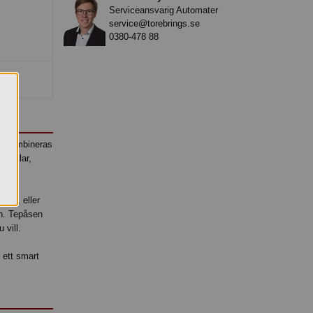
Serviceansvarig Automater
service@torebrings.se
0380-478 88
åse kombineras
med klar,
skan, eller
an. Tepåsen
 vill.
 ett smart