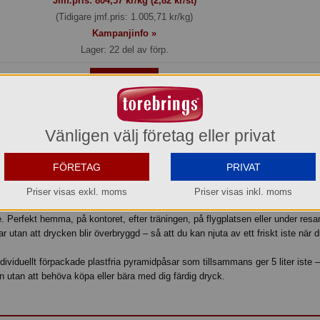
Jmf.pris:
804,57
kr/kg (2,82 kr/st)
(Tidigare jmf.pris: 1.005,71 kr/kg)
Kampanjinfo »
Lager: 22 del av förp.
Köp »
Vänligen välj företag eller privat
trus & Mint är en livfull infusion framtagen för kallt vatten. I varje pyramidp
 och en fräsch hint av mynta. Resultatet är en sockerfri och kalorifri infusion 
FÖRETAG
PRIVAT
Priser visas exkl. moms
Priser visas inkl. moms
ller kolsyrat kallt vatten och låt dra i 5 minuter – direkt i glaset eller vattenfla
re. Perfekt hemma, på kontoret, efter träningen, på flygplatsen eller under res
ar utan att drycken blir överbryggd – så att du kan njuta av ett friskt iste när du
dividuellt förpackade plastfria pyramidpåsar som tillsammans ger 5 liter iste –
n utan att behöva köpa eller bära med dig färdig dryck.