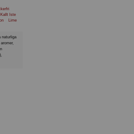
kerfri
Kallt Iste
ron
Lime
 aromer,
ån
),