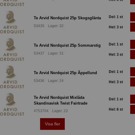
Del: 1 st
Te Arvid Nordquist 25p Skogsglänta
53435 Lager: 32
Hel: 3 st
Del: 1 st
Te Arvid Nordquist 25p Sommarstig
53437 Lager: 31
Hel: 3 st
Del: 1 st
Te Arvid Nordquist 25p Äppellund
53436 Lager: 24
Hel: 3 st
Te Arvid Nordquist Mixlåda
Del: 1 st
Skandinavisk Twist Fairtrade
Hel: 6 st
4753704 Lager: 23
Visa fler