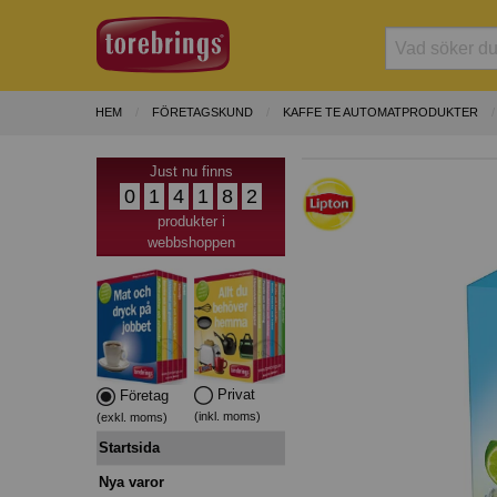
HEM
FÖRETAGSKUND
KAFFE TE AUTOMATPRODUKTER
Just nu finns
0
1
4
1
8
2
produkter i
webbshoppen
Privat
Företag
(inkl. moms)
(exkl. moms)
Startsida
Nya varor