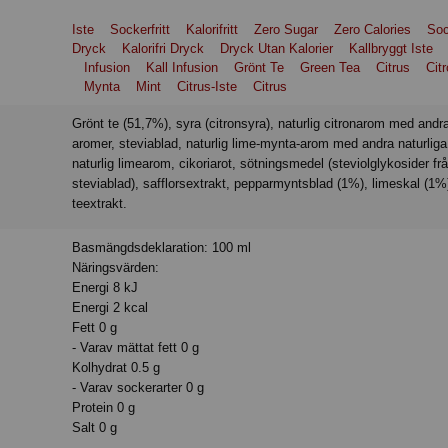
Iste
Sockerfritt
Kalorifritt
Zero Sugar
Zero Calories
Soc
Dryck
Kalorifri Dryck
Dryck Utan Kalorier
Kallbryggt Iste
Infusion
Kall Infusion
Grönt Te
Green Tea
Citrus
Cit
Mynta
Mint
Citrus-Iste
Citrus
Grönt te (51,7%), syra (citronsyra), naturlig citronarom med andra naturliga
aromer, steviablad, naturlig lime-mynta-arom med andra naturliga
naturlig limearom, cikoriarot, sötningsmedel (steviolglykosider fr
steviablad), safflorsextrakt, pepparmyntsblad (1%), limeskal (1%
teextrakt.
Basmängdsdeklaration: 100 ml
Näringsvärden:
Energi 8 kJ
Energi 2 kcal
Fett 0 g
- Varav mättat fett 0 g
Kolhydrat 0.5 g
- Varav sockerarter 0 g
Protein 0 g
Salt 0 g