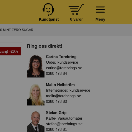
Kundtjänst
0 varor
Meny
US MINT ZERO SUGAR
Ring oss direkt!
anj! -20%
Carina Torebring
Order, kundservice
carina@torebrings.se
0380-478 84
Malin Hellström
Internetorder, kundservice
malin@torebrings.se
0380-478 80
Stefan Grip
Kaffe- Varuautomater
stefan@torebrings.se
0380-478 81