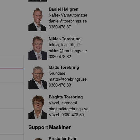
Daniel Hallgren
Kaffe- Varuautomater
daniel@torebrings.se
0380-478 87
Niklas Torebring
Inköp, logistik, IT
niklas@torebrings.se
0380-478 82
Matts Torebring
Grundare
matts@torebrings.se
0380-478 83
Birgitta Torebring
Växel, ekonomi
birgitta@torebrings.se
Växel:
0380-478 80
Support Maskiner
Kristoffer Fyhr