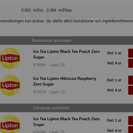
0.001 m3/st, 0.004 m3/förp
nsättningen kan ändras, läs därför alltid instruktioner och ingrediensförteck
Relaterade produkter
Ice Tea Lipton Black Tea Peach Zero
Del: 1 st
Sugar
Hel: 4 st
979269 Lager: 23
Ice Tea Lipton Hibiscus Raspberry
Del: 1 st
Zero Sugar
Hel: 4 st
979270 Lager: 23
Liknande produkter
Ice Tea Lipton Black Tea Peach Zero
Del: 1 st
Sugar
Hel: 4 st
979269 Lager: 23