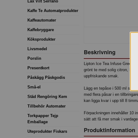
Lax Vilt Serrano
Kaffe Te Automatprodukter
Kaffeautomater
Kaffebryggare
Köksprodukter
Livsmedel
Beskrivning
Porslin
Lipton Ice Tea Infuse Green Ci
Presentkort
grönt te med solig citron, lime
uppfriskande smak.
Påskägg Påskgodis
Små-el
Lägg en tepåse i 500 ml stilla e
med flera påsar i en tillbringa
Städ Rengöring Kem
kan ligga kvar i upp till 8 timm
Tillbehör Automater
Förpackningen innehåller 10 in
Torkpapper Tejp
sätt att få mer smak i vardage
Emballage
Produktinformation
Uteprodukter Fiskars