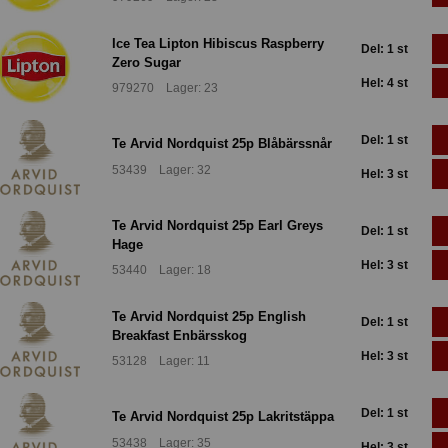
Ice Tea Lipton Hibiscus Raspberry
Del: 1 st
Zero Sugar
Hel: 4 st
979270 Lager: 23
Del: 1 st
Te Arvid Nordquist 25p Blåbärssnår
53439 Lager: 32
Hel: 3 st
Te Arvid Nordquist 25p Earl Greys
Del: 1 st
Hage
Hel: 3 st
53440 Lager: 18
Te Arvid Nordquist 25p English
Del: 1 st
Breakfast Enbärsskog
Hel: 3 st
53128 Lager: 11
Del: 1 st
Te Arvid Nordquist 25p Lakritstäppa
53438 Lager: 35
Hel: 3 st