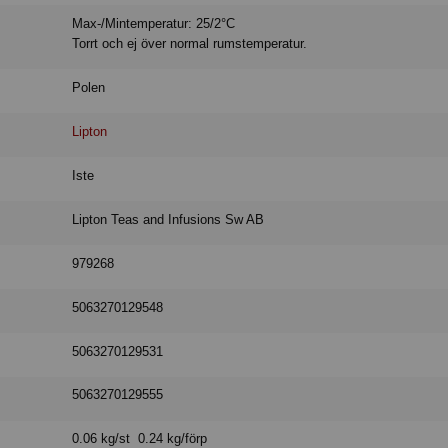
Max-/Mintemperatur: 25/2°C
Torrt och ej över normal rumstemperatur.
Polen
Lipton
Iste
Lipton Teas and Infusions Sw AB
979268
5063270129548
5063270129531
5063270129555
0.06 kg/st 0.24 kg/förp