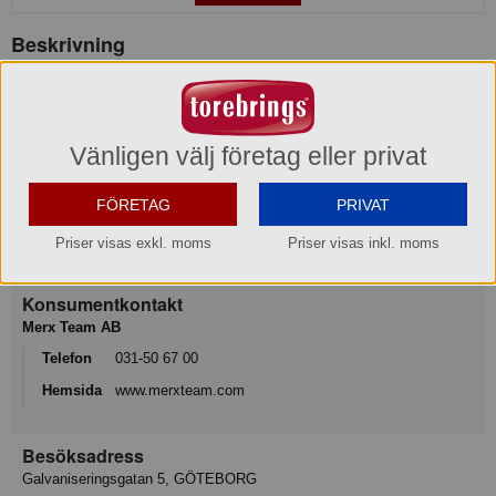
Beskrivning
Droppkork i transparent plast.
Längd: 7,5 cm
Produktinformation
Vänligen välj företag eller privat
FÖRETAG
PRIVAT
Varumärke
Priser visas exkl. moms
Priser visas inkl. moms
Exxent
Konsumentkontakt
Merx Team AB
Telefon
031-50 67 00
Hemsida
www.merxteam.com
Besöksadress
Galvaniseringsgatan 5, GÖTEBORG