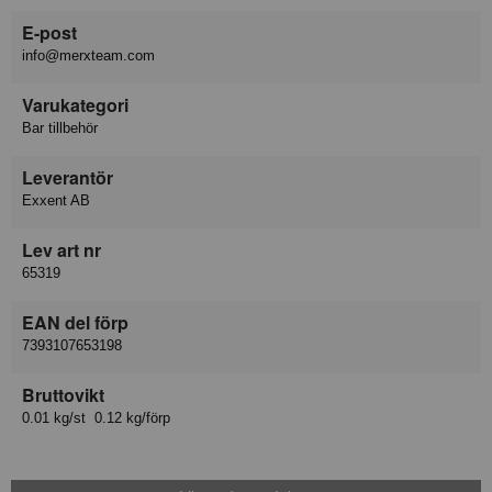
E-post
info@merxteam.com
Varukategori
Bar tillbehör
Leverantör
Exxent AB
Lev art nr
65319
EAN del förp
7393107653198
Bruttovikt
0.01 kg/st 0.12 kg/förp