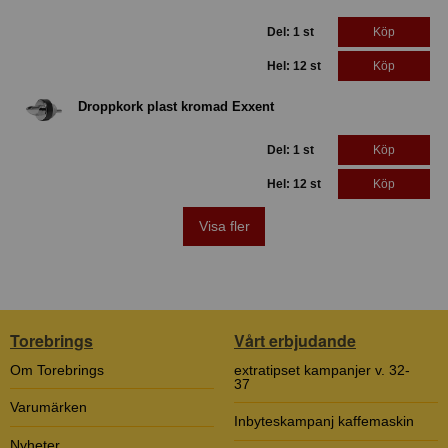
Del: 1 st
Köp
Hel: 12 st
Köp
Droppkork plast kromad Exxent
Del: 1 st
Köp
Hel: 12 st
Köp
Visa fler
Torebrings
Vårt erbjudande
Om Torebrings
extratipset kampanjer v. 32-
37
Varumärken
Inbyteskampanj kaffemaskin
Nyheter