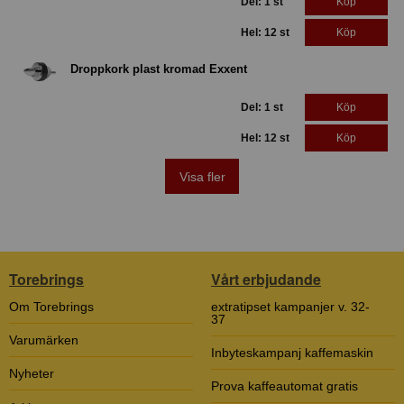
Del: 1 st
Köp
Hel: 12 st
Köp
Droppkork plast kromad Exxent
Del: 1 st
Köp
Hel: 12 st
Köp
Visa fler
Torebrings
Vårt erbjudande
Om Torebrings
extratipset kampanjer v. 32-
37
Varumärken
Inbyteskampanj kaffemaskin
Nyheter
Prova kaffeautomat gratis