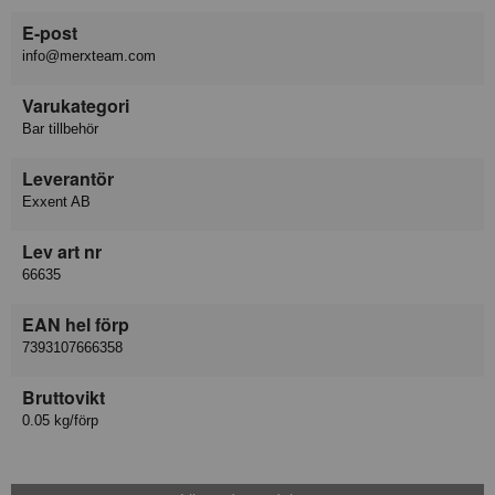
E-post
info@merxteam.com
Varukategori
Bar tillbehör
Leverantör
Exxent AB
Lev art nr
66635
EAN hel förp
7393107666358
Bruttovikt
0.05 kg/förp