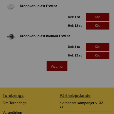
Droppkork plast Exxent
Del: 1 st
Köp
Hel: 12 st
Köp
Droppkork plast kromad Exxent
Del: 1 st
Köp
Hel: 12 st
Köp
Visa fler
Torebrings
Vårt erbjudande
Om Torebrings
extratipset kampanjer v. 32-
37
Varumärken