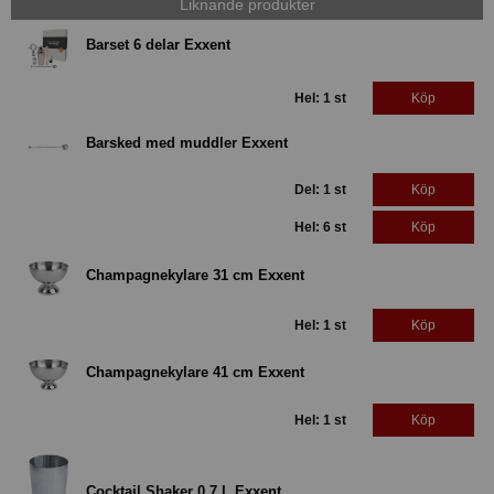
Liknande produkter
Barset 6 delar Exxent
Hel: 1 st
Köp
Barsked med muddler Exxent
Del: 1 st
Köp
Hel: 6 st
Köp
Champagnekylare 31 cm Exxent
Hel: 1 st
Köp
Champagnekylare 41 cm Exxent
Hel: 1 st
Köp
Cocktail Shaker 0,7 L Exxent