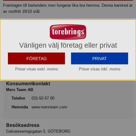
Framtagen till bartenders men fungerar lika bra hemma. Denna barsked är
av rostfritt 18/10 stål.
• Längd 40 cm
• Bredd 2,8 cm
Produktinformation
Vänligen välj företag eller privat
FÖRETAG
PRIVAT
Varumärke
Priser visas exkl. moms
Priser visas inkl. moms
Exxent
Konsumentkontakt
Merx Team AB
Telefon
031-50 67 00
Hemsida
www.merxteam.com
Besöksadress
Galvaniseringsgatan 5, GÖTEBORG