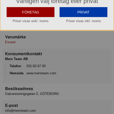
Vänligen välj företag eller privat
Rostfri
FÖRETAG
PRIVAT
Mått: Ø 31 cm H 23 cm
Priser visas exkl. moms
Priser visas inkl. moms
Varumärke
Exxent
Konsumentkontakt
Merx Team AB
Telefon
031-50 67 00
Hemsida
www.merxteam.com
Besöksadress
Galvaniseringsgatan 5, GÖTEBORG
E-post
info@merxteam.com