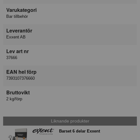
Varukategori
Bar tillbehör
Leverantör
Exxent AB
Lev art nr
37666
EAN hel förp
7393107376660
Bruttovikt
2 kg/förp
Liknande produkter
Barset 6 delar Exxent