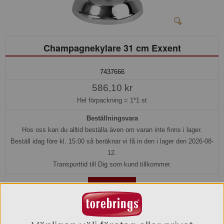
Champagnekylare 31 cm Exxent
7437666
586,10 kr
Hel förpackning =
1*1 st
Beställningsvara
Hos oss kan du alltid beställa även om varan inte finns i lager.
Beställ idag före kl. 15:00 så beräknar vi få in den i lager den 2026-08-
12.
Transporttid till Dig som kund tillkommer.
Köp »
Produktinformation