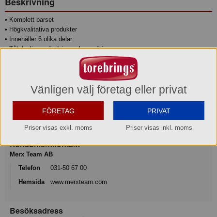
Beskrivning
• Komplett barset
• Högkvalitativa produkter
• Innehåller 6 olika delar
• Tål daglig användning och rengöring
• Rostfritt 18/8 stål och gummiträ
Produktinformation
Vänligen välj företag eller privat
Varumärke
FÖRETAG
PRIVAT
Exxent
Priser visas exkl. moms
Priser visas inkl. moms
Konsumentkontakt
Merx Team AB
Telefon
031-50 67 00
Hemsida
www.merxteam.com
Besöksadress