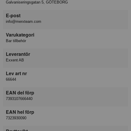
Galvaniseringsgatan 5, GÖTEBORG
E-post
info@merxteam.com
Varukategori
Bar tillbehör
Leverantör
Exxent AB
Lev art nr
66644
EAN del förp
7393107666440
EAN hel förp
7323930090