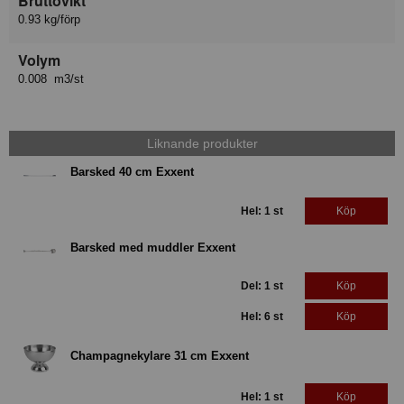
Bruttovikt
0.93 kg/förp
Volym
0.008 m3/st
Liknande produkter
Barsked 40 cm Exxent
Hel: 1 st
Köp
Barsked med muddler Exxent
Del: 1 st
Köp
Hel: 6 st
Köp
Champagnekylare 31 cm Exxent
Hel: 1 st
Köp