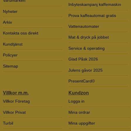
Varumärken
Inbyteskampanj kaffemaskin
Nyheter
Prova kaffeautomat gratis
Arkiv
Vattenautomater
Kontakta oss direkt
Mat & dryck på jobbet
Kundtjänst
Service & operating
Policyer
Glad Påsk 2026
Sitemap
Julens gåvor 2025
PresentCard©
Villkor m.m.
Kundzon
Villkor Företag
Logga in
Villkor Privat
Mina ordrar
Turbil
Mina uppgifter