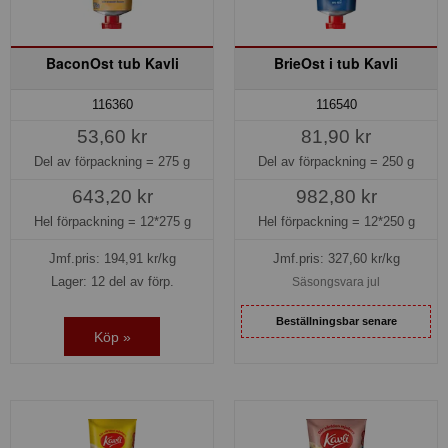
BaconOst tub Kavli
BrieOst i tub Kavli
116360
116540
53,60 kr
81,90 kr
Del av förpackning =
275 g
Del av förpackning =
250 g
643,20 kr
982,80 kr
Hel förpackning =
12*275 g
Hel förpackning =
12*250 g
Jmf.pris:
194,91
kr/kg
Jmf.pris:
327,60
kr/kg
Lager: 12 del av förp.
Säsongsvara jul
Beställningsbar senare
Köp »