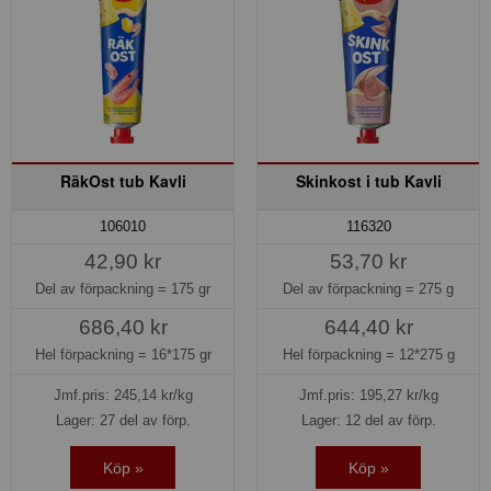
RäkOst tub Kavli
Skinkost i tub Kavli
106010
116320
42,90 kr
53,70 kr
Del av förpackning =
175 gr
Del av förpackning =
275 g
686,40 kr
644,40 kr
Hel förpackning =
16*175 gr
Hel förpackning =
12*275 g
Jmf.pris:
245,14
kr/kg
Jmf.pris:
195,27
kr/kg
Lager: 27 del av förp.
Lager: 12 del av förp.
Köp »
Köp »