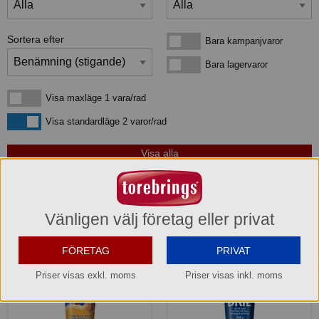
Sortera efter
Bara kampanjvaror
Bara kampanjvaror
Bara lagervaror
Bara lagervaror
Visa maxläge 1 vara/rad
Visa maxläge 1 vara/rad
Visa standardläge
Visa standardläge 2 varor/rad
4
produkter
som matchar din sökning:
Vänligen välj företag eller privat
FÖRETAG
PRIVAT
Priser visas exkl. moms
Priser visas inkl. moms