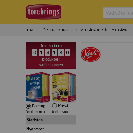
HEM
FÖRETAGSKUND
TOMTELÅDA JULSÄCK MATGÅVA
Just nu finns
0
1
4
1
8
0
produkter i
webbshoppen
Privat
Företag
(inkl. moms)
(exkl. moms)
Startsida
Nya varor