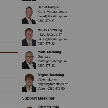
Daniel Hallgren
Kaffe- Varuautomater
daniel@torebrings.se
0380-478 87
Niklas Torebring
Inköp, logistik, IT
niklas@torebrings.se
0380-478 82
Matts Torebring
Grundare
matts@torebrings.se
0380-478 83
Birgitta Torebring
Växel, ekonomi
birgitta@torebrings.se
Växel:
0380-478 80
Support Maskiner
Kristoffer Fyhr