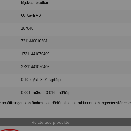
Mjukost bredbar
O. Kavli AB
107040
7311440016364
17311441070409
27311441070406
0.19 kg/st 3.04 kg/förp
0.001 m3/st, 0.016 m3/förp
nsättningen kan ändras, läs därför alltid instruktioner och ingrediensförteck
Relaterade produkter