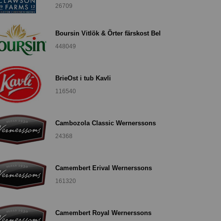
26709
Boursin Vitlök & Örter färskost Bel
448049
BrieOst i tub Kavli
116540
Cambozola Classic Wernerssons
24368
Camembert Erival Wernerssons
161320
Camembert Royal Wernerssons