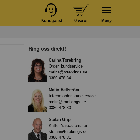
Kundtjänst
0 varor
Meny
Ring oss direkt!
Carina Torebring
Order, kundservice
carina@torebrings.se
0380-478 84
Malin Hellström
Internetorder, kundservice
malin@torebrings.se
0380-478 80
Stefan Grip
Kaffe- Varuautomater
stefan@torebrings.se
0380-478 81