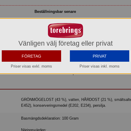
Beställningsbar senare
Vänligen välj företag eller privat
d mjukost gjord på finaste ostar, förpackad i vår praktiska tub.
jord av finaste vällagrad grönmögelost för att uppnå den perfekta smaken och 
FÖRETAG
PRIVAT
t om. Smaken ingår i Vårt fina sortiment där har vi samlat lite lyxigare ost
Priser visas exkl. moms
Priser visas inkl. moms
 minglet med vännerna. Till juletid kan vi tipsa om Ädelost + pepparkaka, en fan
l dina nära och kära. Testa också Ädelost i pastan. Kavli Ädelost serveras i Vå
GRÖNMÖGELOST (43 %), vatten, HÅRDOST (21 %), smältsalter (E339,
E452), konserveringsmedel (E202, E234), persilja.
Basmängdsdeklaration: 100 Gram
Näringsvärden: