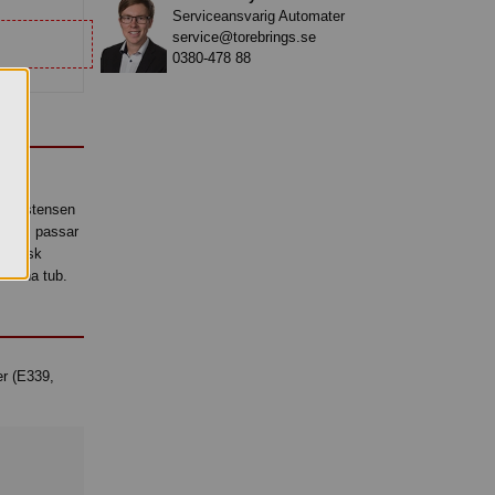
Serviceansvarig Automater
service@torebrings.se
0380-478 88
konsistensen
ar som passar
tastisk
r fina tub.