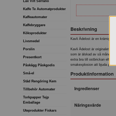
Lax Vilt Serrano
Kaffe Te Automatprodukter
Kaffeautomater
Kaffebryggare
Beskrivning
Köksprodukter
Kavli Ädelost är en krämigt go
Livsmedel
Porslin
Kavli Ädelost är originalet, g
som är älskad av så många, åre
Presentkort
extra bra till ostbrickan eller
smakexplosion att bjuda på til
Påskägg Påskgodis
Produktinformation
Små-el
Städ Rengöring Kem
Ingredienser
Tillbehör Automater
Torkpapper Tejp
Emballage
Näringsvärde
Uteprodukter Fiskars