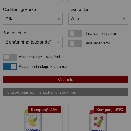
Certifiering/Märke
Leverantör
Sortera efter
Bara kampanjvaror
Bara kampanjvaror
Bara lagervaror
Bara lagervaror
Visa maxläge 1 vara/rad
Visa maxläge 1 vara/rad
Visa standardläge
Visa standardläge 2 varor/rad
8
produkter
som matchar din sökning:
Kampanj! -45%
Kampanj! -61%