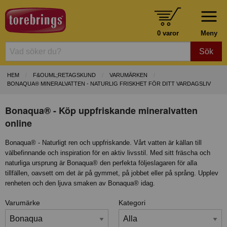
0 varor
Meny
Sök
HEM
F&OUML;RETAGSKUND
VARUMÄRKEN
BONAQUA® MINERALVATTEN - NATURLIG FRISKHET FÖR DITT VARDAGSLIV
Bonaqua® - Köp uppfriskande mineralvatten
online
Bonaqua® - Naturligt ren och uppfriskande. Vårt vatten är källan till
välbefinnande och inspiration för en aktiv livsstil. Med sitt fräscha och
naturliga ursprung är Bonaqua® den perfekta följeslagaren för alla
tillfällen, oavsett om det är på gymmet, på jobbet eller på språng. Upplev
renheten och den ljuva smaken av Bonaqua® idag.
Varumärke
Kategori