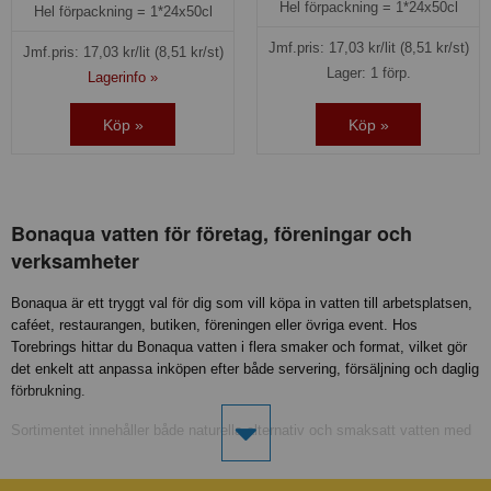
Hel förpackning =
1*24x50cl
Hel förpackning =
1*24x50cl
Jmf.pris:
17,03
kr/lit
(8,51 kr/st)
Jmf.pris:
17,03
kr/lit
(8,51 kr/st)
Lager: 1 förp.
Lagerinfo »
Köp »
Köp »
Bonaqua vatten för företag, föreningar och
verksamheter
Bonaqua är ett tryggt val för dig som vill köpa in vatten till arbetsplatsen,
caféet, restaurangen, butiken, föreningen eller övriga event. Hos
Torebrings hittar du Bonaqua vatten i flera smaker och format, vilket gör
det enkelt att anpassa inköpen efter både servering, försäljning och daglig
förbrukning.
Sortimentet innehåller både naturella alternativ och smaksatt vatten med
friska smakprofiler. Det gör Bonaqua till ett flexibelt val när du vill erbjuda
ett enkelt, uppskattat och törstsläckande dryckesalternativ till kunder,