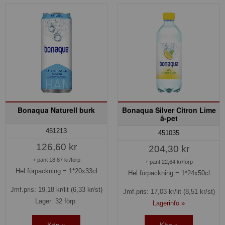
Bonaqua Naturell burk
Bonaqua Silver Citron Lime
å-pet
451213
451035
126,60 kr
204,30 kr
+ pant 18,87 kr/förp
+ pant 22,64 kr/förp
Hel förpackning =
1*20x33cl
Hel förpackning =
1*24x50cl
Jmf.pris:
19,18
kr/lit
(6,33 kr/st)
Jmf.pris:
17,03
kr/lit
(8,51 kr/st)
Lager: 32 förp.
Lagerinfo »
Köp »
Köp »