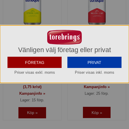
Bonaqua Citron Lime burk
Bonaqua Hallon Lime burk
451413
451214
Vänligen välj företag eller privat
74,92 kr
49,90 kr
FÖRETAG
PRIVAT
+ pant 18,87 kr/förp
+ pant 18,87 kr/förp
Hel förpackning =
1*20x33cl
Hel förpackning =
1*20x33cl
Priser visas exkl. moms
Priser visas inkl. moms
Jmf.pris:
11,35
kr/lit
Jmf.pris:
7,56
kr/lit
(2,50 kr/st)
(3,75 kr/st)
Kampanjinfo »
Kampanjinfo »
Lager: 25 förp.
Lager: 15 förp.
Köp »
Köp »