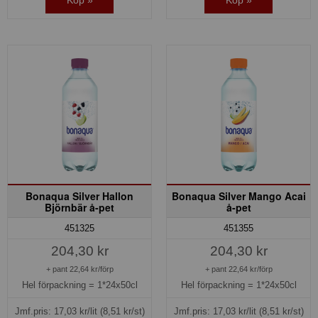
Bonaqua Silver Hallon
Bonaqua Silver Mango Acai
Björnbär å-pet
å-pet
451325
451355
204,30 kr
204,30 kr
+ pant 22,64 kr/förp
+ pant 22,64 kr/förp
Hel förpackning =
1*24x50cl
Hel förpackning =
1*24x50cl
Jmf.pris:
17,03
kr/lit
(8,51 kr/st)
Jmf.pris:
17,03
kr/lit
(8,51 kr/st)