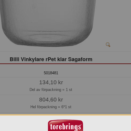
Billi Vinkylare rPet klar Sagaform
5018481
134,10 kr
Del av förpackning =
1 st
804,60 kr
Hel förpackning =
6*1 st
Beställningsvara
os oss kan du alltid beställa även om varan inte finns i lager.