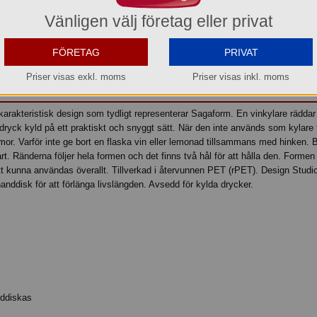
l idag före kl. 15:00 så beräknar vi få in den i lager den 2026-08-12.
Transporttid till Dig som kund tillkommer.
Vänligen välj företag eller privat
Köp »
FÖRETAG
PRIVAT
Priser visas exkl. moms
Priser visas inkl. moms
h karakteristisk design som tydligt representerar Sagaform. En vinkylare räddar
dryck kyld på ett praktiskt och snyggt sätt. När den inte används som kylare
. Varför inte ge bort en flaska vin eller lemonad tillsammans med hinken. Bl
. Ränderna följer hela formen och det finns två hål för att hålla den. Formen
tt kunna användas överallt. Tillverkad i återvunnen PET (rPET). Design Studi
ddisk för att förlänga livslängden. Avsedd för kylda drycker.
nddiskas