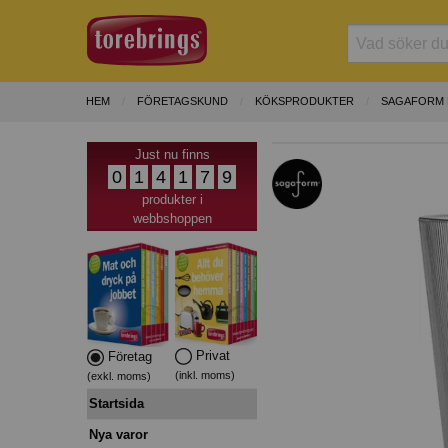
HEM
FÖRETAGSKUND
KÖKSPRODUKTER
SAGAFORM B
Just nu finns
0
1
4
1
7
9
produkter i
webbshoppen
Privat
Företag
(inkl. moms)
(exkl. moms)
Startsida
Nya varor