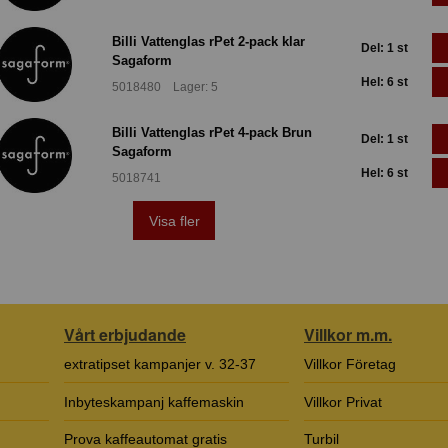
Billi Vattenglas rPet 2-pack klar
Del: 1 st
Sagaform
Hel: 6 st
5018480 Lager: 5
Billi Vattenglas rPet 4-pack Brun
Del: 1 st
Sagaform
Hel: 6 st
5018741
Visa fler
Vårt erbjudande
Villkor m.m.
extratipset kampanjer v. 32-37
Villkor Företag
Inbyteskampanj kaffemaskin
Villkor Privat
Prova kaffeautomat gratis
Turbil