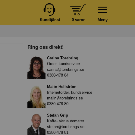
Kundtjänst
0 varor
Meny
Ring oss direkt!
Carina Torebring
Order, kundservice
carina@torebrings.se
0380-478 84
Malin Hellström
Internetorder, kundservice
malin@torebrings.se
0380-478 80
Stefan Grip
Kaffe- Varuautomater
stefan@torebrings.se
0380-478 81