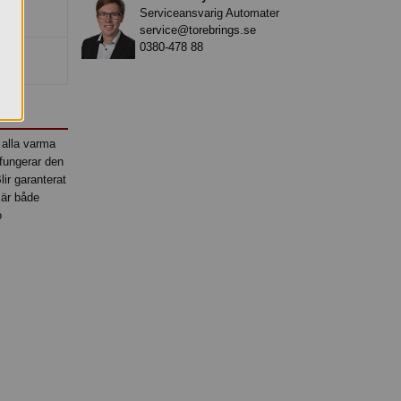
Serviceansvarig Automater
service@torebrings.se
0380-478 88
 alla varma
 fungerar den
ir garanterat
 är både
o