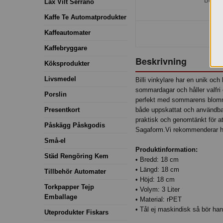
Bestäl
Lax Vilt Serrano
Kaffe Te Automatprodukter
Kaffeautomater
Kaffebryggare
Beskrivning
Köksprodukter
Livsmedel
Billi vinkylare har en unik oc
sommardagar och håller valfri 
Porslin
perfekt med sommarens blommor
Presentkort
både uppskattat och användbart
praktisk och genomtänkt för a
Påskägg Påskgodis
Sagaform.Vi rekommenderar han
Små-el
Produktinformation:
Städ Rengöring Kem
• Bredd: 18 cm
• Längd: 18 cm
Tillbehör Automater
• Höjd: 18 cm
Torkpapper Tejp
• Volym: 3 Liter
Emballage
• Material: rPET
• Tål ej maskindisk så bör ha
Uteprodukter Fiskars