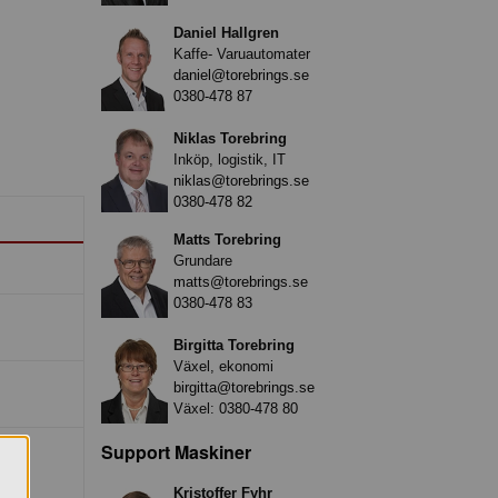
Daniel Hallgren
Kaffe- Varuautomater
daniel@torebrings.se
0380-478 87
Niklas Torebring
Inköp, logistik, IT
niklas@torebrings.se
0380-478 82
Matts Torebring
Grundare
matts@torebrings.se
0380-478 83
Birgitta Torebring
Växel, ekonomi
birgitta@torebrings.se
Växel:
0380-478 80
Support Maskiner
Kristoffer Fyhr