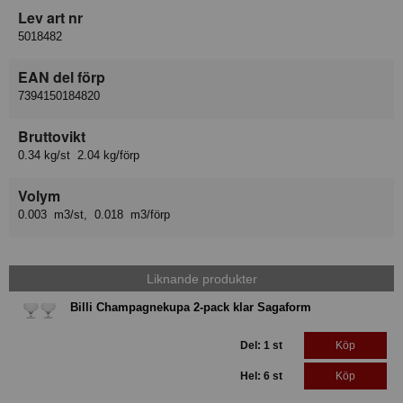
Lev art nr
5018482
EAN del förp
7394150184820
Bruttovikt
0.34 kg/st 2.04 kg/förp
Volym
0.003 m3/st, 0.018 m3/förp
Liknande produkter
Billi Champagnekupa 2-pack klar Sagaform
Del: 1 st
Köp
Hel: 6 st
Köp