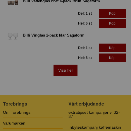
Billi Vattenglas rPet 4-pack Brun Sagaform
Del: 1 st
Köp
Hel: 6 st
Köp
Billi Vinglas 2-pack klar Sagaform
Del: 1 st
Köp
Hel: 6 st
Köp
Visa fler
Torebrings
Vårt erbjudande
Om Torebrings
extratipset kampanjer v. 32-
37
Varumärken
Inbyteskampanj kaffemaskin