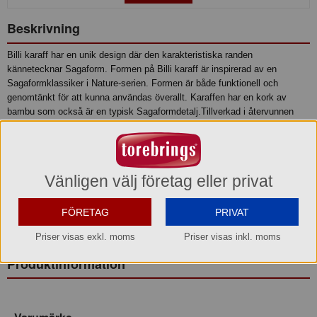
Beskrivning
Billi karaff har en unik design där den karakteristiska randen
kännetecknar Sagaform. Formen på Billi karaff är inspirerad av en
Sagaformklassiker i Nature-serien. Formen är både funktionell och
genomtänkt för att kunna användas överallt. Karaffen har en kork av
bambu som också är en typisk Sagaformdetalj.Tillverkad i återvunnen
PET (rPET).
Produktinformation:
• Bredd: 12 cm
Vänligen välj företag eller privat
• Längd:12 cm
• Höjd: 22,5 cm
• Volym: 140 cl
FÖRETAG
PRIVAT
• Material: rPET
Priser visas exkl. moms
Priser visas inkl. moms
• Tål ej maskindisk så bör handdiskas
Produktinformation