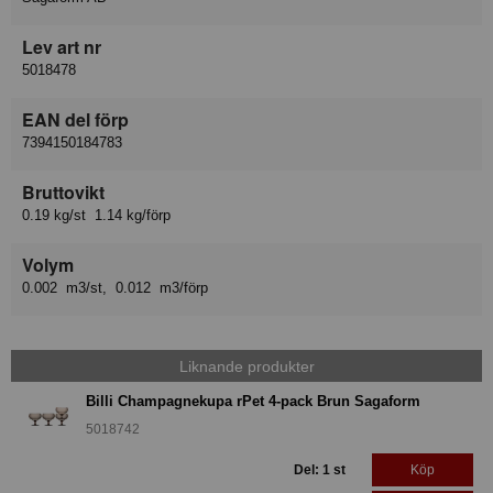
Lev art nr
5018478
EAN del förp
7394150184783
Bruttovikt
0.19 kg/st 1.14 kg/förp
Volym
0.002 m3/st, 0.012 m3/förp
Liknande produkter
Billi Champagnekupa rPet 4-pack Brun Sagaform
5018742
Del: 1 st
Köp