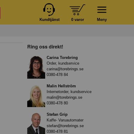
Kundtjänst
0 varor
Meny
Ring oss direkt!
Carina Torebring
Order, kundservice
carina@torebrings.se
0380-478 84
Malin Hellström
Internetorder, kundservice
malin@torebrings.se
0380-478 80
Stefan Grip
Kaffe- Varuautomater
stefan@torebrings.se
0380-478 81