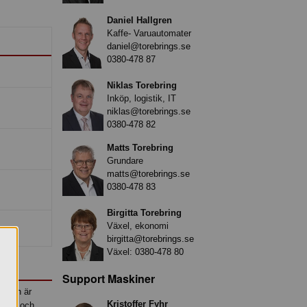
Daniel Hallgren
Kaffe- Varuautomater
daniel@torebrings.se
0380-478 87
Niklas Torebring
Inköp, logistik, IT
niklas@torebrings.se
0380-478 82
Matts Torebring
Grundare
matts@torebrings.se
0380-478 83
Birgitta Torebring
Växel, ekonomi
birgitta@torebrings.se
Växel:
0380-478 80
Support Maskiner
r och är
Kristoffer Fyhr
ktisk och