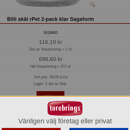
Billi skål rPet 2-pack klar Sagaform
5018483
116,10 kr
Del av förpackning =
2 st
696,60 kr
Hel förpackning =
6*2 st
Jmf.pris:
58,05
kr/st
Lager: 2 del av förp.
Köp »
Vänligen välj företag eller privat
 där den karakteristiska randen kännetecknar Sagaform. Skålen har mjuka forme
erfekt att använda för snacks, dessert eller frukostflingor. Formen är både pra