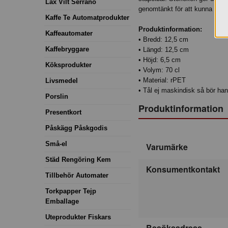
Lax Vilt Serrano
genomtänkt för att kunna använ
Kaffe Te Automatprodukter
Produktinformation:
Kaffeautomater
• Bredd: 12,5 cm
Kaffebryggare
• Längd: 12,5 cm
• Höjd: 6,5 cm
Köksprodukter
• Volym: 70 cl
• Material: rPET
Livsmedel
• Tål ej maskindisk så bör ha
Porslin
Produktinformation
Presentkort
Påskägg Påskgodis
Små-el
Varumärke
Städ Rengöring Kem
Konsumentkontakt
Tillbehör Automater
Torkpapper Tejp
Emballage
Uteprodukter Fiskars
Besöksadress