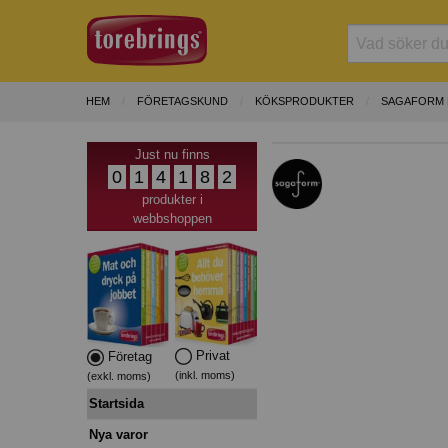
HEM
FÖRETAGSKUND
KÖKSPRODUKTER
SAGAFORM B
Just nu finns
0
1
4
1
8
2
produkter i
webbshoppen
Privat
Företag
(inkl. moms)
(exkl. moms)
Startsida
Nya varor