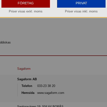
FÖRETAG
PRIVAT
das överallt. Billi skål är tillverkad av återvunnen PET.
Priser visas exkl. moms
Priser visas inkl. moms
nddiskas
Sagaform
Sagaform AB
Telefon
033-23 38 20
Hemsida
www.sagaform.com
Segloravägen 19, 504 64 BORÅS