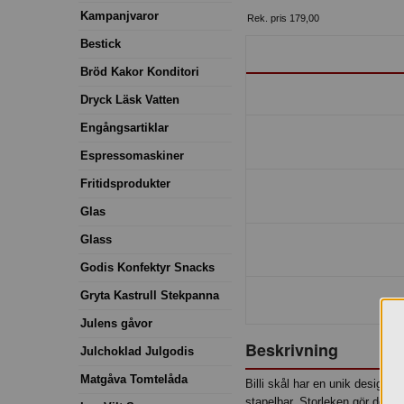
Kampanjvaror
Rek. pris 179,00
Bestick
Bröd Kakor Konditori
Dryck Läsk Vatten
Engångsartiklar
Espressomaskiner
Fritidsprodukter
Glas
Glass
Godis Konfektyr Snacks
Gryta Kastrull Stekpanna
Julens gåvor
Beskrivning
Julchoklad Julgodis
Matgåva Tomtelåda
Billi skål har en unik design
stapelbar. Storleken gör den p