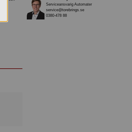
Serviceansvarig Automater
service@torebrings.se
0380-478 88