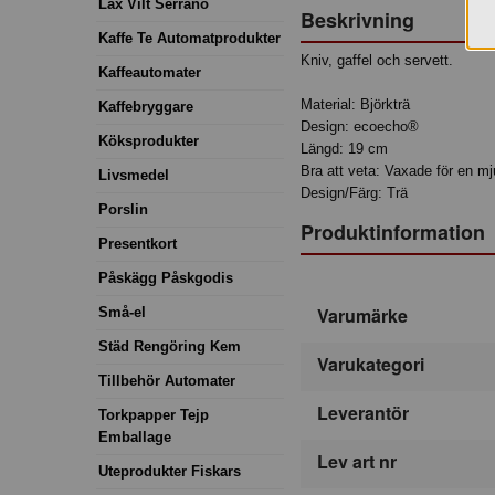
Lax Vilt Serrano
Beskrivning
Kaffe Te Automatprodukter
Kniv, gaffel och servett.
Kaffeautomater
Material: Björkträ
Kaffebryggare
Design: ecoecho®
Köksprodukter
Längd: 19 cm
Bra att veta: Vaxade för en mj
Livsmedel
Design/Färg: Trä
Porslin
Produktinformation
Presentkort
Påskägg Påskgodis
Varumärke
Små-el
Städ Rengöring Kem
Varukategori
Tillbehör Automater
Leverantör
Torkpapper Tejp
Emballage
Lev art nr
Uteprodukter Fiskars