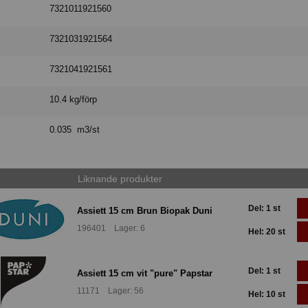
7321011921560
7321031921564
7321041921561
10.4 kg/förp
0.035 m3/st
Liknande produkter
Del: 1 st
Assiett 15 cm Brun Biopak Duni
196401 Lager: 6
Hel: 20 st
Del: 1 st
Assiett 15 cm vit "pure" Papstar
11171 Lager: 56
Hel: 10 st