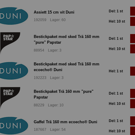
Del: 1 st
Assiett 15 cm vit Duni
192059 Lager: 60
Hel: 10 st
Bestickpaket med sked Trä 160 mm
Del: 1 st
"pure" Papstar
Hel: 10 st
88954 Lager: 3
Bestickpaket med sked Trä 160 mm
ecoecho® Duni
Hel: 1 st
192223 Lager: 3
Bestickpaket Trä 160 mm "pure"
Del: 1 st
Papstar
Hel: 10 st
88229 Lager: 10
Del: 1 st
Gaffel Trä 160 mm ecoecho® Duni
187667 Lager: 54
Hel: 10 st