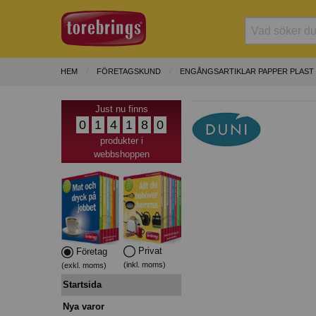
HEM
FÖRETAGSKUND
ENGÅNGSARTIKLAR PAPPER PLAST
Just nu finns
0
1
4
1
8
0
produkter i
webbshoppen
Privat
Företag
(inkl. moms)
(exkl. moms)
Startsida
Nya varor