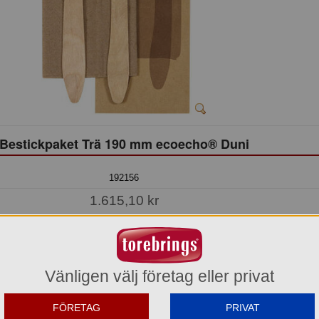
Bestickpaket Trä 190 mm ecoecho® Duni
192156
1.615,10 kr
Hel förpackning =
1*400 st
Jmf.pris:
4,04
kr/st
Lager: 6 förp.
Vänligen välj företag eller privat
Köp »
FÖRETAG
PRIVAT