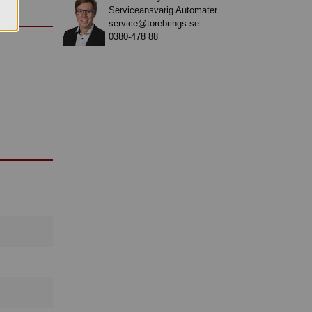
Serviceansvarig Automater
service@torebrings.se
0380-478 88