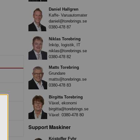
Daniel Hallgren
Kaffe- Varuautomater
daniel@torebrings.se
0380-478 87
Niklas Torebring
Inköp, logistik, IT
niklas@torebrings.se
0380-478 82
Matts Torebring
Grundare
matts@torebrings.se
0380-478 83
Birgitta Torebring
Växel, ekonomi
birgitta@torebrings.se
Växel:
0380-478 80
Support Maskiner
Kristoffer Fyhr