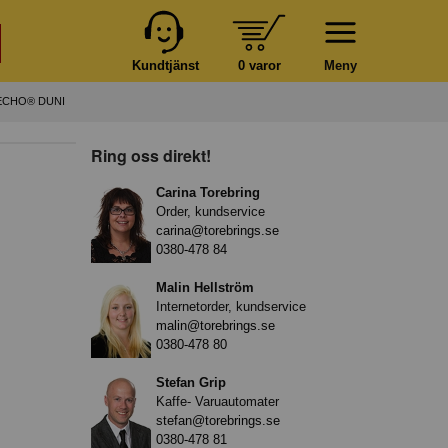
Kundtjänst
0 varor
Meny
ECHO® DUNI
Ring oss direkt!
Carina Torebring
Order, kundservice
carina@torebrings.se
0380-478 84
Malin Hellström
Internetorder, kundservice
malin@torebrings.se
0380-478 80
Stefan Grip
Kaffe- Varuautomater
stefan@torebrings.se
0380-478 81