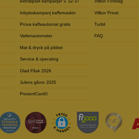
extratipset kampanjer v. 32-37
Villkor Företag
Inbyteskampanj kaffemaskin
Villkor Privat
Prova kaffeautomat gratis
Turbil
Vattenautomater
FAQ
Mat & dryck på jobbet
Service & operating
Glad Påsk 2026
Julens gåvor 2025
PresentCard©