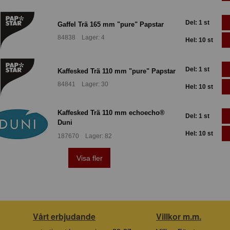
Del: 1 st
Gaffel Trä 165 mm "pure" Papstar
84838 Lager: 4
Hel: 10 st
Del: 1 st
Kaffesked Trä 110 mm "pure" Papstar
84841 Lager: 30
Hel: 10 st
Kaffesked Trä 110 mm echoecho®
Del: 1 st
Duni
Hel: 10 st
187670 Lager: 82
Visa fler
Vårt erbjudande
Villkor m.m.