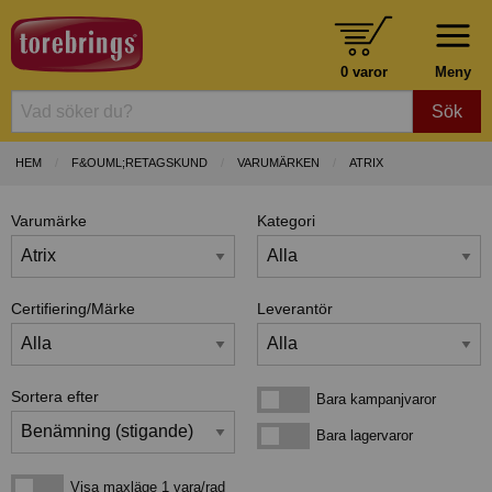
0 varor
Meny
Sök
HEM
F&OUML;RETAGSKUND
VARUMÄRKEN
ATRIX
Varumärke
Kategori
Certifiering/Märke
Leverantör
Sortera efter
Bara kampanjvaror
Bara kampanjvaror
Bara lagervaror
Bara lagervaror
Visa maxläge 1 vara/rad
Visa maxläge 1 vara/rad