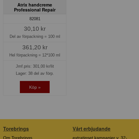
Atrix handcreme
Professional Repair
82081
30,10 kr
Del av förpackning =
100 ml
361,20 kr
Hel förpackning =
12*100 ml
Jmf.pris:
301,00
kr/lit
Lager: 38 del av förp.
Köp »
Torebrings
Vårt erbjudande
Om Torebrings
extratipset kampanjer v. 32-