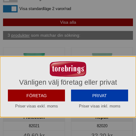
Visa standardläge
Visa standardläge 2 varor/rad
3
produkter
som matchar din sökning:
Vänligen välj företag eller privat
FÖRETAG
PRIVAT
Priser visas exkl. moms
Priser visas inkl. moms
Atrix handcreme Intensive
Atrix handcreme Intensive
Protection
Repair
82021
82020
49,60 kr
32,20 kr