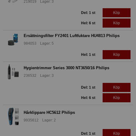
219019 Lager: 3
Del: 1 st
Köp
Hel: 6 st
Köp
Ersättningsfilter FY2401 Luftfuktare HU4813 Philips
984053 Lager: 5
Hel: 1 st
Köp
Hygientrimmer Series 3000 NT3650/16 Philips
236532 Lager: 3
Del: 1 st
Köp
Hel: 6 st
Köp
Hårklippare HC5612 Philips
9935612 Lager: 2
Del: 1 st
Köp