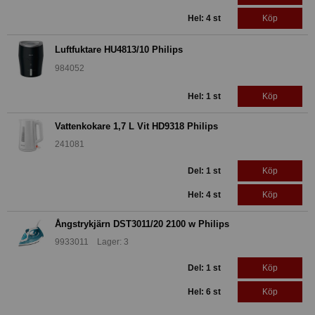
Hel: 4 st
Köp
Luftfuktare HU4813/10 Philips
984052
Hel: 1 st
Köp
Vattenkokare 1,7 L Vit HD9318 Philips
241081
Del: 1 st
Köp
Hel: 4 st
Köp
Ångstrykjärn DST3011/20 2100 w Philips
9933011 Lager: 3
Del: 1 st
Köp
Hel: 6 st
Köp