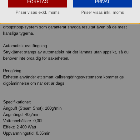
FÖRETAG
PRIVAT
veck.
Priser visas exkl. moms
Priser visas inkl. moms
Droppstopp-system:
Inga fler vattenfläckar på tygerna. Strykjärnet är utrustat med ett
droppstopp-system som garanterar snygga resultat även på de mest
känsliga tygerna.
Automatisk avstängning:
Strykjärnet stängs av automatiskt när det lämnas utan uppsikt, så du
behöver inte oroa dig för säkerheten.
Rengöring:
Enheten använder ett smart kalkrengöringssystemsom kommer ge
digpåminnelse om när det är dags.
Specifikationer:
Ångpuff (Steam Shot): 180g/min
Ångmängd: 40g/min
Vattenbehållare: 0,30L
Effekt: 2 400 Watt
Uppvärmningstid: 0,35min