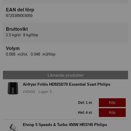
EAN del förp
8720389003059
Bruttovikt
1.5 kg/st 9 kg/förp
Volym
0.008 m3/st, 0.048 m3/förp
Liknande produkter
Airfryer Fritös HD9252/70 Essential Svart Philips
240459 Lager: 5
Del: 1 st
Köp
Hel: 4 st
Köp
Elvisp 5 Speeds & Turbo 450W HR3740 Philips