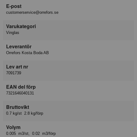
E-post
customerservice@orrefors.se
Varukategori
Vinglas
Leverantör
Orrefors Kosta Boda AB
Lev art nr
7091739
EAN del förp
7321646040131
Bruttovikt
0.7 kg/st 2.8 kg/förp
Volym
0.005 m3/st, 0.02 m3/förp