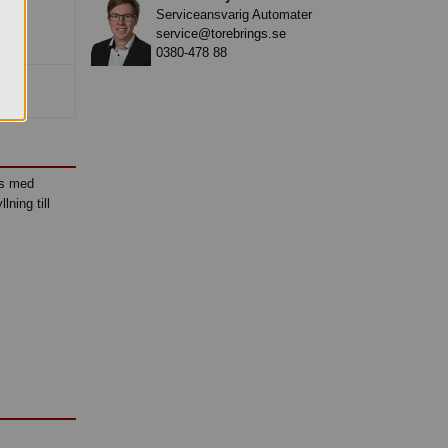
Serviceansvarig Automater
service@torebrings.se
0380-478 88
as med
ning till