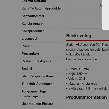
H
Lax Vilt Serrano
Bestäl
Kaffe Te Automatprodukter
Kaffeautomater
Kaffebryggare
Köksprodukter
Beskrivning
Livsmedel
Serien All About You från Kos
Porslin
sparsmakad design och illustre
Presentkort
villkorslös kärlek.
Design Sara Woodrow.
Påskägg Påskgodis
Små-el
• Bredd: 113mm
• Höjd: 185mm
Städ Rengöring Kem
• Volym: 32cl
• Material: Kristallglas
Tillbehör Automater
• Skötselråd: Tål maskindisk
Torkpapper Tejp
Produktinformation
Emballage
Uteprodukter Fiskars