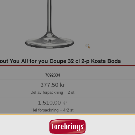
out You All for you Coupe 32 cl 2-p Kosta Boda
7092334
377,50 kr
Del av förpackning =
2 st
1.510,00 kr
Hel förpackning =
4*2 st
Jmf.pris:
188,75
kr/st
Beställningsvara