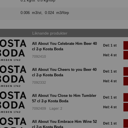
0.2 kg/st 0.8 kg/förp
0.006 m3/st, 0.024 m3/förp
Liknande produkter
All About You Celebrate Him Beer 40
Del: 1 st
cl 2-p Kosta Boda
Hel: 4 st
7092410
All About You Cheers to you Beer 40
Del: 1 st
cl 2-p Kosta Boda
Hel: 4 st
7092332
All About You Close to Him Tumbler
Del: 1 st
57 cl 2-p Kosta Boda
Hel: 4 st
7092409 Lager: 2
All About You Embrace Him Wine 52
Del: 1 st
cl 2-p Kosta Boda