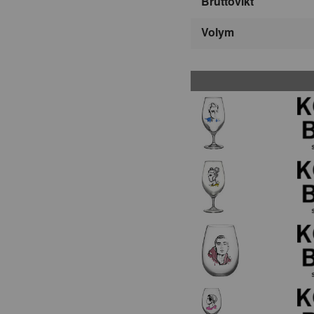
Bruttovikt
Volym