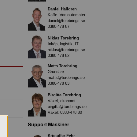
Daniel Hallgren
Kaffe- Varuautomater
daniel@torebrings.se
0380-478 87
Niklas Torebring
Inköp, logistik, IT
niklas@torebrings.se
0380-478 82
Matts Torebring
Grundare
matts@torebrings.se
0380-478 83
Birgitta Torebring
Växel, ekonomi
birgitta@torebrings.se
Växel:
0380-478 80
Support Maskiner
Kristoffer Fyhr