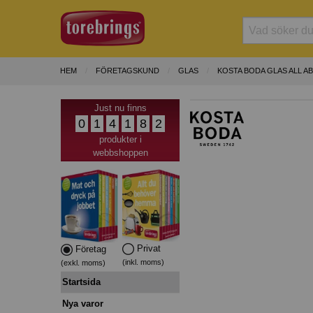
HEM
FÖRETAGSKUND
GLAS
KOSTA BODA GLAS ALL A
Just nu finns
0
1
4
1
8
2
produkter i
webbshoppen
Privat
Företag
(inkl. moms)
(exkl. moms)
Startsida
Nya varor