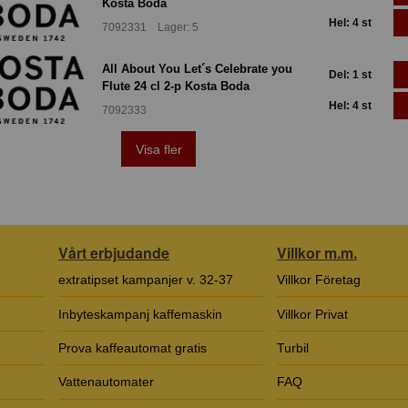
Kosta Boda
Hel: 4 st
7092331 Lager: 5
All About You Let´s Celebrate you
Del: 1 st
Flute 24 cl 2-p Kosta Boda
Hel: 4 st
7092333
Visa fler
Vårt erbjudande
Villkor m.m.
extratipset kampanjer v. 32-37
Villkor Företag
Inbyteskampanj kaffemaskin
Villkor Privat
Prova kaffeautomat gratis
Turbil
Vattenautomater
FAQ