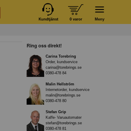
Kundtjänst
0 varor
Meny
Ring oss direkt!
Carina Torebring
Order, kundservice
carina@torebrings.se
0380-478 84
Malin Hellström
Internetorder, kundservice
malin@torebrings.se
0380-478 80
Stefan Grip
Kaffe- Varuautomater
stefan@torebrings.se
0380-478 81