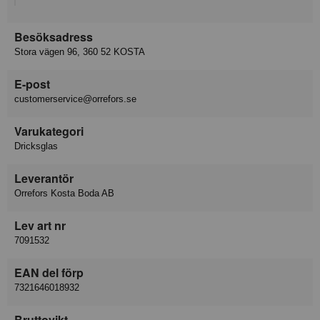
Besöksadress
Stora vägen 96, 360 52 KOSTA
E-post
customerservice@orrefors.se
Varukategori
Dricksglas
Leverantör
Orrefors Kosta Boda AB
Lev art nr
7091532
EAN del förp
7321646018932
Bruttovikt