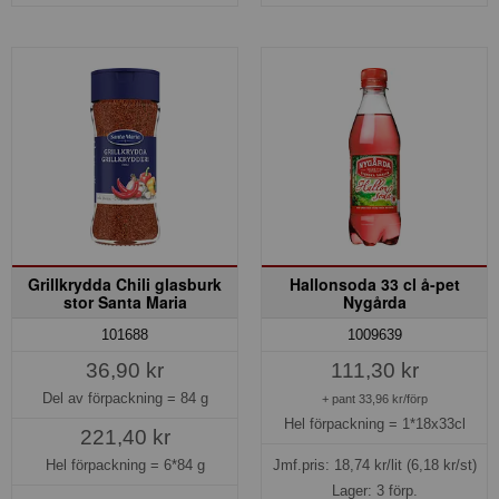
Grillkrydda Chili glasburk
Hallonsoda 33 cl å-pet
stor Santa Maria
Nygårda
101688
1009639
36,90 kr
111,30 kr
Del av förpackning =
84 g
+ pant 33,96 kr/förp
Hel förpackning =
1*18x33cl
221,40 kr
Hel förpackning =
6*84 g
Jmf.pris:
18,74
kr/lit
(6,18 kr/st)
Lager: 3 förp.