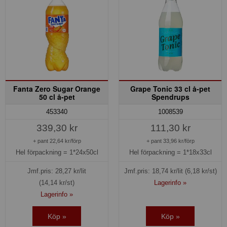
Fanta Zero Sugar Orange
Grape Tonic 33 cl å-pet
50 cl å-pet
Spendrups
453340
1008539
339,30 kr
111,30 kr
+ pant 22,64 kr/förp
+ pant 33,96 kr/förp
Hel förpackning =
1*24x50cl
Hel förpackning =
1*18x33cl
Jmf.pris:
28,27
kr/lit
Jmf.pris:
18,74
kr/lit
(6,18 kr/st)
(14,14 kr/st)
Lagerinfo »
Lagerinfo »
Köp »
Köp »