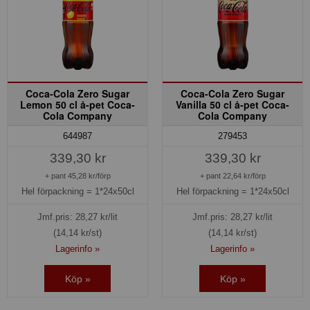
Coca-Cola Zero Sugar
Coca-Cola Zero Sugar
Lemon 50 cl å-pet Coca-
Vanilla 50 cl å-pet Coca-
Cola Company
Cola Company
644987
279453
339,30 kr
339,30 kr
+ pant 45,28 kr/förp
+ pant 22,64 kr/förp
Hel förpackning =
1*24x50cl
Hel förpackning =
1*24x50cl
Jmf.pris:
28,27
kr/lit
Jmf.pris:
28,27
kr/lit
(14,14 kr/st)
(14,14 kr/st)
Lagerinfo »
Lagerinfo »
Köp »
Köp »