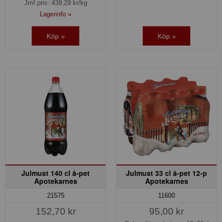
Jmf.pris:
439,29
kr/kg
Lagerinfo »
Köp »
Köp »
Julmust 140 cl å-pet
Julmust 33 cl å-pet 12-p
Apotekarnes
Apotekarnes
11600
21575
95,00 kr
152,70 kr