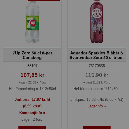
7Up Zero 50 cl å-pet
Aquador Sparkles Blåbär &
Carlsberg
Svartvinbär Zero 50 cl å-pet
38107
73170536
107,85 kr
115,90 kr
+ pant 22,65 kr/förp
+ pant 11,32 kr/förp
Hel förpackning =
1*12x50cl
Hel förpackning =
1*12x50cl
Jmf.pris:
17,97
kr/lit
Jmf.pris:
19,32
kr/lit
(9,66 kr/st)
(8,99 kr/st)
Lagerinfo »
Kampanjinfo »
Lager: 2 förp.