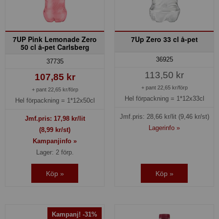
7UP Pink Lemonade Zero
7Up Zero 33 cl å-pet
50 cl å-pet Carlsberg
36925
37735
113,50 kr
107,85 kr
+ pant 22,65 kr/förp
+ pant 22,65 kr/förp
Hel förpackning =
1*12x33cl
Hel förpackning =
1*12x50cl
Jmf.pris:
28,66
kr/lit
(9,46 kr/st)
Jmf.pris:
17,98
kr/lit
Lagerinfo »
(8,99 kr/st)
Kampanjinfo »
Lager: 2 förp.
Köp »
Köp »
Kampanj! -31%