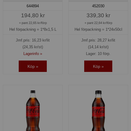
644894
452030
194,80 kr
339,30 kr
+ pant 22,65 kr/förp
+ pant 22,64 kr/förp
Hel förpackning =
1*8x1,5 L
Hel förpackning =
1*24x50cl
Jmf.pris:
16,23
kr/lit
Jmf.pris:
28,27
kr/lit
(24,35 kr/st)
(14,14 kr/st)
Lagerinfo »
Lager: 10 förp.
Köp »
Köp »