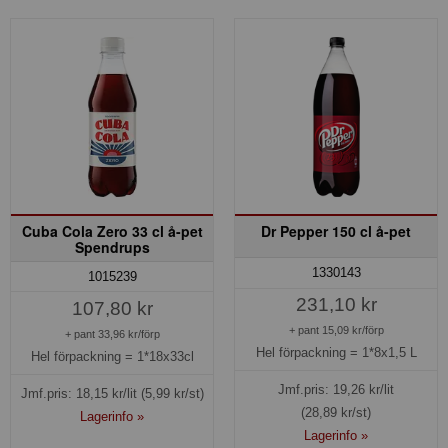
Cuba Cola Zero 33 cl å-pet
Dr Pepper 150 cl å-pet
Spendrups
1330143
1015239
231,10 kr
107,80 kr
+ pant 15,09 kr/förp
+ pant 33,96 kr/förp
Hel förpackning =
1*8x1,5 L
Hel förpackning =
1*18x33cl
Jmf.pris:
19,26
kr/lit
Jmf.pris:
18,15
kr/lit
(5,99 kr/st)
(28,89 kr/st)
Lagerinfo »
Lagerinfo »