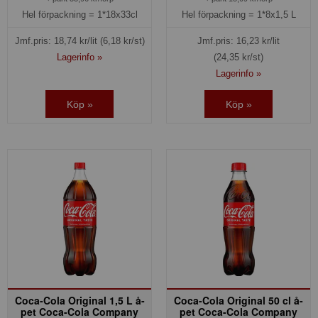
Hel förpackning =
1*18x33cl
Hel förpackning =
1*8x1,5 L
Jmf.pris:
18,74
kr/lit
(6,18 kr/st)
Jmf.pris:
16,23
kr/lit
Lagerinfo »
(24,35 kr/st)
Lagerinfo »
Köp »
Köp »
Coca-Cola Original 1,5 L å-
Coca-Cola Original 50 cl å-
pet Coca-Cola Company
pet Coca-Cola Company