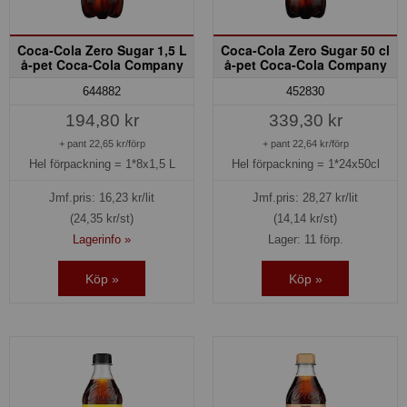
Coca-Cola Zero Sugar 1,5 L
Coca-Cola Zero Sugar 50 cl
å-pet Coca-Cola Company
å-pet Coca-Cola Company
644882
452830
194,80 kr
339,30 kr
+ pant 22,65 kr/förp
+ pant 22,64 kr/förp
Hel förpackning =
1*8x1,5 L
Hel förpackning =
1*24x50cl
Jmf.pris:
16,23
kr/lit
Jmf.pris:
28,27
kr/lit
(24,35 kr/st)
(14,14 kr/st)
Lagerinfo »
Lager: 11 förp.
Köp »
Köp »