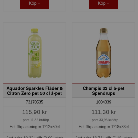
Köp »
Köp »
Aquador Sparkles Fläder &
Champis 33 cl å-pet
Citron Zero pet 50 cl å-pet
Spendrups
73170535
1004339
115,90 kr
111,30 kr
+ pant 11,32 kr/förp
+ pant 33,96 kr/förp
Hel förpackning =
1*12x50cl
Hel förpackning =
1*18x33cl