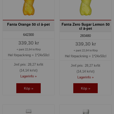
Fanta Orange 50 cl å-pet
Fanta Zero Sugar Lemon 50
cl å-pet
642300
283480
339,30 kr
339,30 kr
+ pant 22,64 kr/förp
+ pant 22,64 kr/förp
Hel förpackning =
1*24x50cl
Hel förpackning =
1*24x50cl
Jmf.pris:
28,27
kr/lit
Jmf.pris:
28,27
kr/lit
(14,14 kr/st)
(14,14 kr/st)
Lagerinfo »
Lagerinfo »
Köp »
Köp »