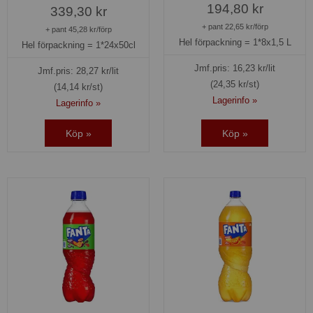
194,80 kr
339,30 kr
+ pant 22,65 kr/förp
+ pant 45,28 kr/förp
Hel förpackning =
1*8x1,5 L
Hel förpackning =
1*24x50cl
Jmf.pris:
16,23
kr/lit
Jmf.pris:
28,27
kr/lit
(24,35 kr/st)
(14,14 kr/st)
Lagerinfo »
Lagerinfo »
Köp »
Köp »