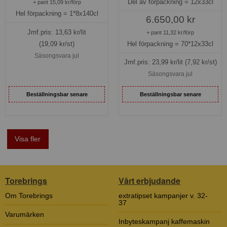
Del av förpackning =
12x33cl
+ pant 15,09 kr/förp
Hel förpackning =
1*8x140cl
6.650,00 kr
Jmf.pris:
13,63
kr/lit
+ pant 11,32 kr/förp
Hel förpackning =
70*12x33cl
(19,09 kr/st)
Säsongsvara jul
Jmf.pris:
23,99
kr/lit
(7,92 kr/st)
Säsongsvara jul
Beställningsbar senare
Beställningsbar senare
Visa fler
Torebrings
Vårt erbjudande
Om Torebrings
extratipset kampanjer v. 32-
37
Varumärken
Inbyteskampanj kaffemaskin