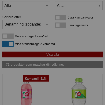
Sortera efter
Bara kampanjvaror
Bara kampanjvaror
Bara lagervaror
Bara lagervaror
Visa maxläge 1 vara/rad
Visa maxläge 1 vara/rad
Visa standardläge
Visa standardläge 2 varor/rad
71
produkter
som matchar din sökning:
Kampanj! -31%