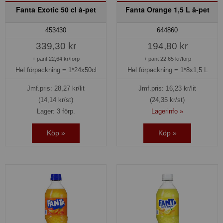
Fanta Exotic 50 cl å-pet
Fanta Orange 1,5 L å-pet
453430
644860
339,30 kr
194,80 kr
+ pant 22,64 kr/förp
+ pant 22,65 kr/förp
Hel förpackning =
1*24x50cl
Hel förpackning =
1*8x1,5 L
Jmf.pris:
28,27
kr/lit
Jmf.pris:
16,23
kr/lit
(14,14 kr/st)
(24,35 kr/st)
Lager: 3 förp.
Lagerinfo »
Köp »
Köp »