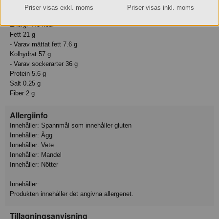
Näringsvärden:
Priser visas exkl. moms
Priser visas inkl. moms
Energi 1857 kJ
Energi 443 kcal
Fett 21 g
- Varav mättat fett 7.6 g
Kolhydrat 57 g
- Varav sockerarter 36 g
Protein 5.6 g
Salt 0.25 g
Fiber 2 g
Allergiinfo
Innehåller: Spannmål som innehåller gluten
Innehåller: Ägg
Innehåller: Vete
Innehåller: Mandel
Innehåller: Nötter
Innehåller:
Produkten innehåller det angivna allergenet.
Tillagningsanvisning