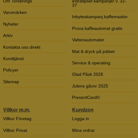
Om Torebrings
extratipset kampanjer v. 32-
37
Varumärken
Inbyteskampanj kaffemaskin
Nyheter
Prova kaffeautomat gratis
Arkiv
Vattenautomater
Kontakta oss direkt
Mat & dryck på jobbet
Kundtjänst
Service & operating
Policyer
Glad Påsk 2026
Sitemap
Julens gåvor 2025
PresentCard©
Villkor m.m.
Kundzon
Villkor Företag
Logga in
Villkor Privat
Mina ordrar