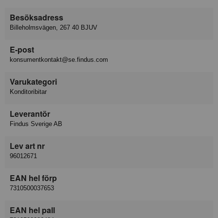
Besöksadress
Billeholmsvägen, 267 40 BJUV
E-post
konsumentkontakt@se.findus.com
Varukategori
Konditoribitar
Leverantör
Findus Sverige AB
Lev art nr
96012671
EAN hel förp
7310500037653
EAN hel pall