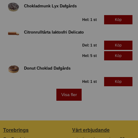
Chokladmunk Lyx Dafgårds
Hel: 1 st
Köp
Citronrulltårta laktosfri Delicato
Del: 1 st
Köp
Hel: 5 st
Köp
Donut Choklad Dafgårds
Hel: 1 st
Köp
Visa fler
Torebrings
Vårt erbjudande