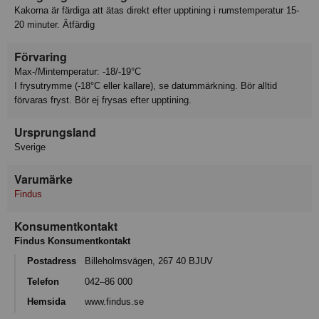
Kakorna är färdiga att ätas direkt efter upptining i rumstemperatur 15-
20 minuter. Ätfärdig
Förvaring
Max-/Mintemperatur: -18/-19°C
I frysutrymme (-18°C eller kallare), se datummärkning. Bör alltid
förvaras fryst. Bör ej frysas efter upptining.
Ursprungsland
Sverige
Varumärke
Findus
Konsumentkontakt
Findus Konsumentkontakt
Postadress
Billeholmsvägen, 267 40 BJUV
Telefon
042–86 000
Hemsida
www.findus.se