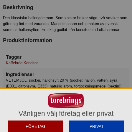
Beskrivning
Den klassiska hallongömman. Som kockar brukar säga: två smaker som
gifter sig fint med varandra. Mandelmassan och smaken av svensk
sommar, hallonsylten. En riktig godbit från konditoriet i Loftahammar.
Produktinformation
Taggar
Kaffebröd Konditori
Ingredienser
VETEMJÖL, socker, hallonsylt 20 % (socker, hallon, vatten, syra
(E331, citronsyra, E333), naturlig arom, förtjockningsmedel (pektin)),
rapsolja, MANDEL, kokosolja, ÄGGPULVER, fullhärdad rapsolja,
majsstärkelse, glukossirap, vatten, salt, naturliga aromer, bakpulver
(E503), maltmjöl av VETE, mjölbehandlingsmedel (askorbinsyra).
Vänligen välj företag eller privat
Näringsvärde
Basmängdsdeklaration: 100 Gram
FÖRETAG
PRIVAT