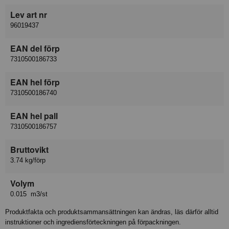
Lev art nr
96019437
EAN del förp
7310500186733
EAN hel förp
7310500186740
EAN hel pall
7310500186757
Bruttovikt
3.74 kg/förp
Volym
0.015 m3/st
Produktfakta och produktsammansättningen kan ändras, läs därför alltid
instruktioner och ingrediensförteckningen på förpackningen.