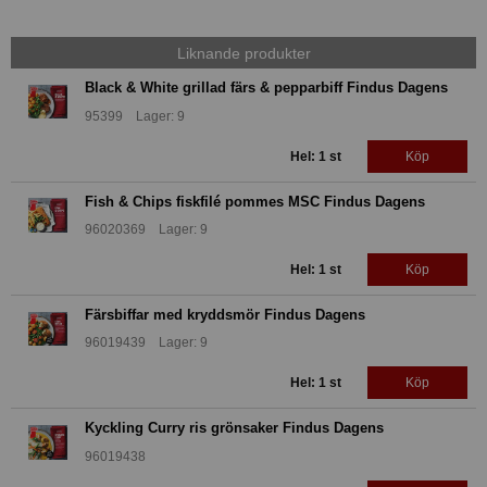
Liknande produkter
Black & White grillad färs & pepparbiff Findus Dagens
95399 Lager: 9
Hel: 1 st
Köp
Fish & Chips fiskfilé pommes MSC Findus Dagens
96020369 Lager: 9
Hel: 1 st
Köp
Färsbiffar med kryddsmör Findus Dagens
96019439 Lager: 9
Hel: 1 st
Köp
Kyckling Curry ris grönsaker Findus Dagens
96019438