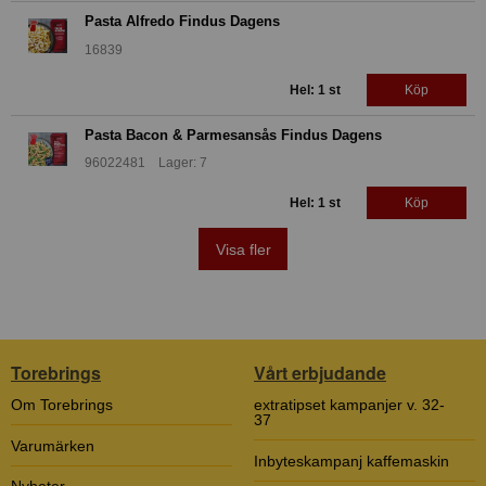
Pasta Alfredo Findus Dagens
16839
Hel: 1 st
Köp
Pasta Bacon & Parmesansås Findus Dagens
96022481 Lager: 7
Hel: 1 st
Köp
Visa fler
Torebrings
Vårt erbjudande
Om Torebrings
extratipset kampanjer v. 32-
37
Varumärken
Inbyteskampanj kaffemaskin