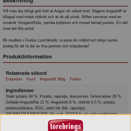
Beskrivning
Vill man äta riktigt gott kött är Angus ett säkert kort. Dagens Angusbiff är
tillagad med malet nötkött och är rik på smak. Biffen serveras med en
smakrik Stroganoffsås, spröda bytbönor och rostad tärnad potatis. En rätt
med det lilla extra!
Bli medlem i Findus Lunchklubb, scanna din måltid och börja samla
poäng för att ta del av fina premier och erbjudande!
Produktinformation
Relaterade sökord
Enportion
Fryst
Angusbiff 380g
Findus
Ingredienser
Stekt potatis 34 %: Potatis, rapsolja, druvsocker. Gröna bönor 26 %.
Grillade Angusbiffar 21 %: Anguskött 8 %, nötkött 6,5 %, potatis,
potatisstärkelse, ÄGG, stekt lök (lök, rapsolja),
SKUMMJÖLKSPULVER, lök, salt, ÄGGULA, vit- och svartpeppar.
Tomatsås 18 %: SKUMMJÖLK, tomatpuré, champinjoner, vatten,
paprika, lök, grädde (MJÖLK), majsstärkelse, rapsolja, kalkonbuljong