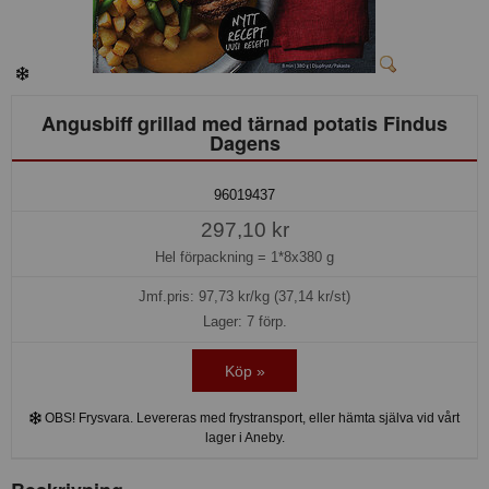
Angusbiff grillad med tärnad potatis Findus
Dagens
96019437
297,10 kr
Hel förpackning =
1*8x380 g
Jmf.pris:
97,73
kr/kg (37,14 kr/st)
Lager: 7 förp.
Köp »
OBS! Frysvara. Levereras med frystransport, eller hämta själva vid vårt
lager i Aneby.