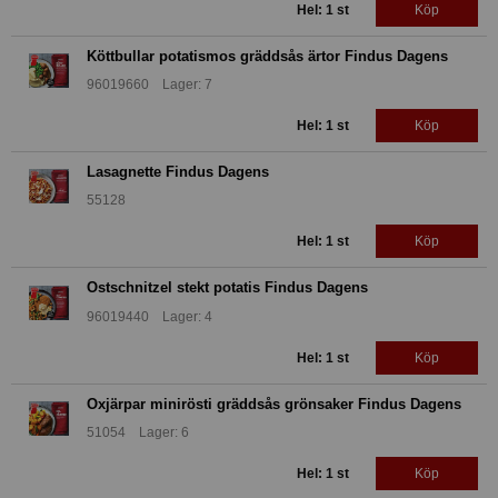
Hel: 1 st
Köp
Köttbullar potatismos gräddsås ärtor Findus Dagens
96019660 Lager: 7
Hel: 1 st
Köp
Lasagnette Findus Dagens
55128
Hel: 1 st
Köp
Ostschnitzel stekt potatis Findus Dagens
96019440 Lager: 4
Hel: 1 st
Köp
Oxjärpar minirösti gräddsås grönsaker Findus Dagens
51054 Lager: 6
Hel: 1 st
Köp