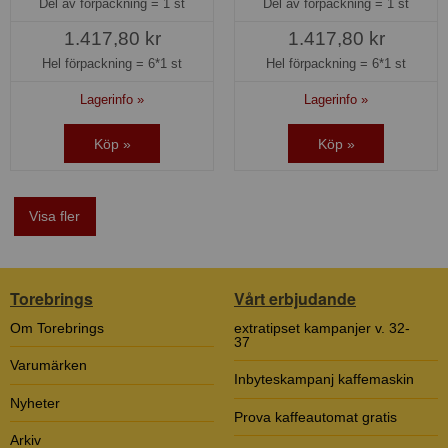
Del av förpackning =
1 st
Del av förpackning =
1 st
1.417,80 kr
1.417,80 kr
Hel förpackning =
6*1 st
Hel förpackning =
6*1 st
Lagerinfo »
Lagerinfo »
Köp »
Köp »
Visa fler
Torebrings
Vårt erbjudande
Om Torebrings
extratipset kampanjer v. 32-
37
Varumärken
Inbyteskampanj kaffemaskin
Nyheter
Prova kaffeautomat gratis
Arkiv