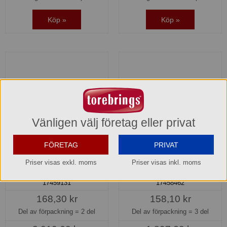
Köp »
Köp »
Vänligen välj företag eller privat
FÖRETAG
PRIVAT
Akira Trancherset 2 delar
Akira Trancherset 3 delar
Priser visas exkl. moms
Priser visas inkl. moms
Dorre
Dorre
17459131
17458462
168,30 kr
158,10 kr
Del av förpackning =
2 del
Del av förpackning =
3 del