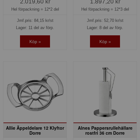
2.019,60 kr
1.897,20 kr
Hel förpackning =
12*2 del
Hel förpackning =
12*3 del
Jmf.pris:
84,15
kr/st
Jmf.pris:
52,70
kr/st
Lager: 11 del av förp.
Lager: 8 del av förp.
Köp »
Köp »
Allie Äppeldelare 12 Klyftor
Alnes Pappersrullehållare
Dorre
rostfri 36 cm Dorre