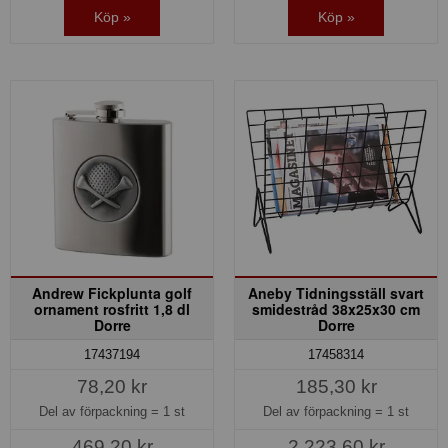
Köp »
Köp »
Andrew Fickplunta golf
Aneby Tidningsställ svart
ornament rosfritt 1,8 dl
smidestråd 38x25x30 cm
Dorre
Dorre
17437194
17458314
78,20 kr
185,30 kr
Del av förpackning =
1 st
Del av förpackning =
1 st
469,20 kr
2.223,60 kr