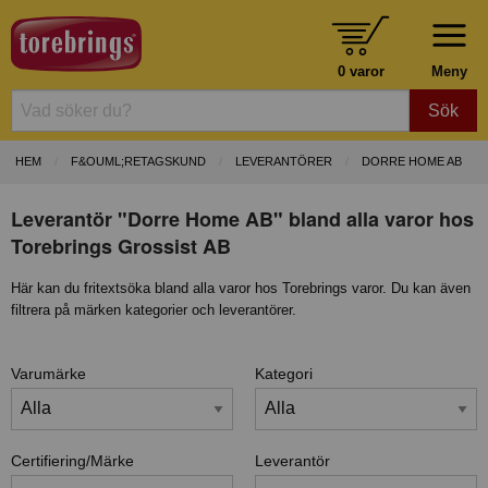
0 varor
Meny
Sök
HEM
F&OUML;RETAGSKUND
LEVERANTÖRER
DORRE HOME AB
Leverantör "Dorre Home AB" bland alla varor hos
Torebrings Grossist AB
Här kan du fritextsöka bland alla varor hos Torebrings varor. Du kan även
filtrera på märken kategorier och leverantörer.
Varumärke
Kategori
Certifiering/Märke
Leverantör