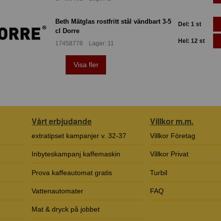
Beth Mätglas rostfritt stål vändbart 3-5
Del: 1 st
cl Dorre
Hel: 12 st
17458778 Lager: 11
Visa fler
Vårt erbjudande
Villkor m.m.
extratipset kampanjer v. 32-37
Villkor Företag
Inbyteskampanj kaffemaskin
Villkor Privat
Prova kaffeautomat gratis
Turbil
Vattenautomater
FAQ
Mat & dryck på jobbet