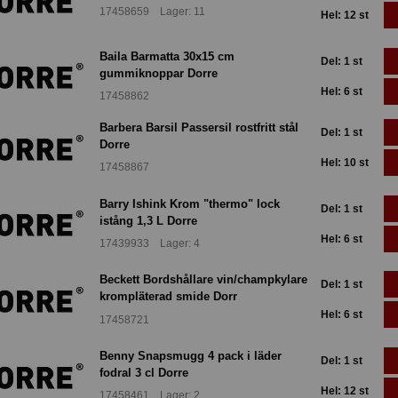
17458659 Lager: 11
Hel: 12 st
Baila Barmatta 30x15 cm
Del: 1 st
gummiknoppar Dorre
Hel: 6 st
17458862
Barbera Barsil Passersil rostfritt stål
Del: 1 st
Dorre
Hel: 10 st
17458867
Barry Ishink Krom "thermo" lock
Del: 1 st
istång 1,3 L Dorre
Hel: 6 st
17439933 Lager: 4
Beckett Bordshållare vin/champkylare
Del: 1 st
krompläterad smide Dorr
Hel: 6 st
17458721
Benny Snapsmugg 4 pack i läder
Del: 1 st
fodral 3 cl Dorre
Hel: 12 st
17458461 Lager: 2