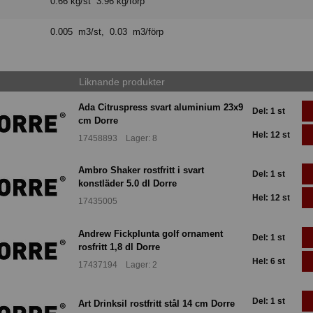
0.66 kg/st 3.96 kg/förp
0.005 m3/st, 0.03 m3/förp
Liknande produkter
Ada Citruspress svart aluminium 23x9
Del: 1 st
cm Dorre
Hel: 12 st
17458893 Lager: 8
Ambro Shaker rostfritt i svart
Del: 1 st
konstläder 5.0 dl Dorre
Hel: 12 st
17435005
Andrew Fickplunta golf ornament
Del: 1 st
rosfritt 1,8 dl Dorre
Hel: 6 st
17437194 Lager: 2
Del: 1 st
Art Drinksil rostfritt stål 14 cm Dorre