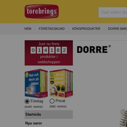
HEM
FÖRETAGSKUND
KÖKSPRODUKTER
DORRE BAR
Just nu finns
0
1
4
1
8
2
produkter i
webbshoppen
Privat
Företag
(inkl. moms)
(exkl. moms)
Startsida
Nya varor