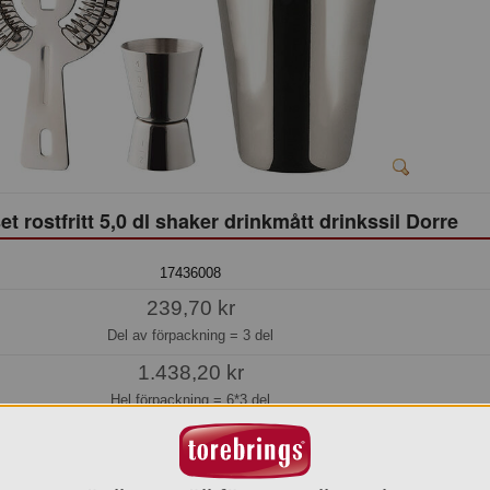
et rostfritt 5,0 dl shaker drinkmått drinkssil Dorre
17436008
239,70 kr
Del av förpackning =
3 del
1.438,20 kr
Hel förpackning =
6*3 del
Jmf.pris:
79,90
kr/st
Beställningsvara