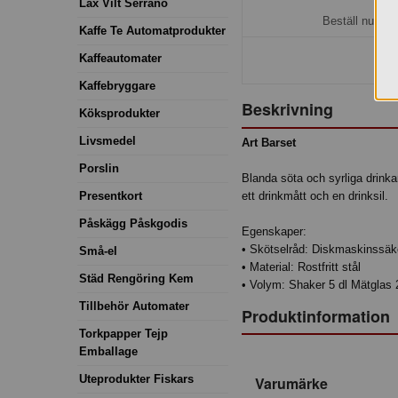
H
Lax Vilt Serrano
Beställ nu så 
Kaffe Te Automatprodukter
Kaffeautomater
Kaffebryggare
Beskrivning
Köksprodukter
Livsmedel
Art Barset
Porslin
Blanda söta och syrliga drinka
Presentkort
ett drinkmått och en drinksil.
Påskägg Påskgodis
Egenskaper:
• Skötselråd: Diskmaskinssäk
Små-el
• Material: Rostfritt stål
Städ Rengöring Kem
• Volym: Shaker 5 dl Mätglas 2
Tillbehör Automater
Produktinformation
Torkpapper Tejp
Emballage
Uteprodukter Fiskars
Varumärke