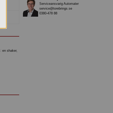
Serviceansvarig Automater
service@torebrings.se
0380-478 88
s: en shaker,