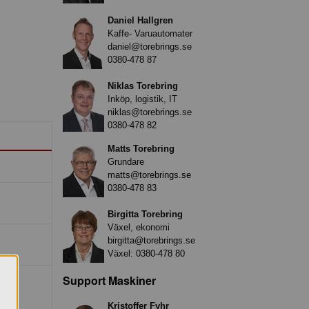
Daniel Hallgren
Kaffe- Varuautomater
daniel@torebrings.se
0380-478 87
Niklas Torebring
Inköp, logistik, IT
niklas@torebrings.se
0380-478 82
Matts Torebring
Grundare
matts@torebrings.se
0380-478 83
Birgitta Torebring
Växel, ekonomi
birgitta@torebrings.se
Växel:
0380-478 80
Support Maskiner
Kristoffer Fyhr