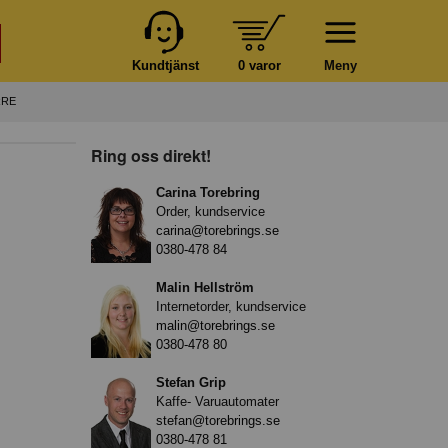
Kundtjänst
0 varor
Meny
RRE
Ring oss direkt!
Carina Torebring
Order, kundservice
carina@torebrings.se
0380-478 84
Malin Hellström
Internetorder, kundservice
malin@torebrings.se
0380-478 80
Stefan Grip
Kaffe- Varuautomater
stefan@torebrings.se
0380-478 81