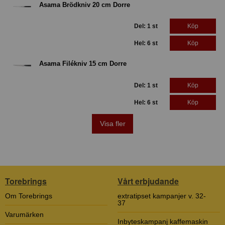
Asama Brödkniv 20 cm Dorre
Del: 1 st
Köp
Hel: 6 st
Köp
Asama Filékniv 15 cm Dorre
Del: 1 st
Köp
Hel: 6 st
Köp
Visa fler
Torebrings
Vårt erbjudande
Om Torebrings
extratipset kampanjer v. 32-
37
Varumärken
Inbyteskampanj kaffemaskin