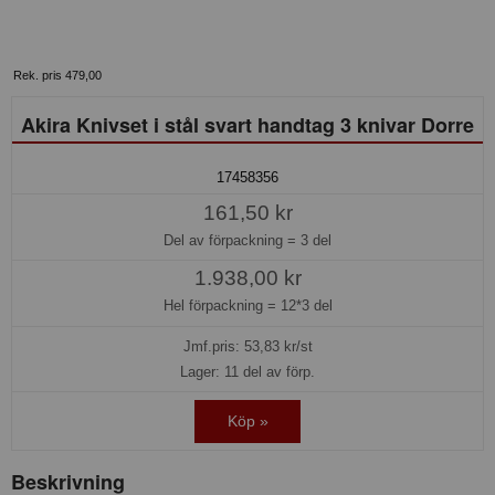
Rek. pris 479,00
Akira Knivset i stål svart handtag 3 knivar Dorre
17458356
161,50 kr
Del av förpackning =
3 del
1.938,00 kr
Hel förpackning =
12*3 del
Jmf.pris:
53,83
kr/st
Lager: 11 del av förp.
Köp »
Beskrivning