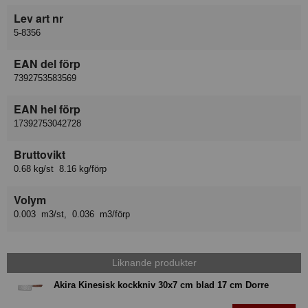
Lev art nr
5-8356
EAN del förp
7392753583569
EAN hel förp
17392753042728
Bruttovikt
0.68 kg/st 8.16 kg/förp
Volym
0.003 m3/st, 0.036 m3/förp
Liknande produkter
Akira Kinesisk kockkniv 30x7 cm blad 17 cm Dorre