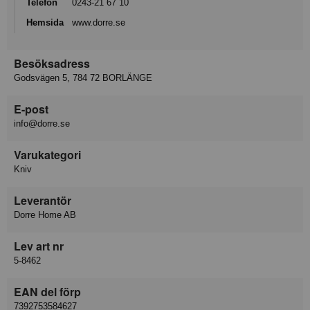
Telefon
0243-21 67 10
Hemsida
www.dorre.se
Besöksadress
Godsvägen 5, 784 72 BORLÄNGE
E-post
info@dorre.se
Varukategori
Kniv
Leverantör
Dorre Home AB
Lev art nr
5-8462
EAN del förp
7392753584627