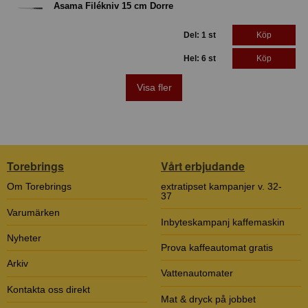
Asama Filékniv 15 cm Dorre
Del: 1 st
Köp
Hel: 6 st
Köp
Visa fler
Torebrings
Vårt erbjudande
Om Torebrings
extratipset kampanjer v. 32-
37
Varumärken
Inbyteskampanj kaffemaskin
Nyheter
Prova kaffeautomat gratis
Arkiv
Vattenautomater
Kontakta oss direkt
Mat & dryck på jobbet