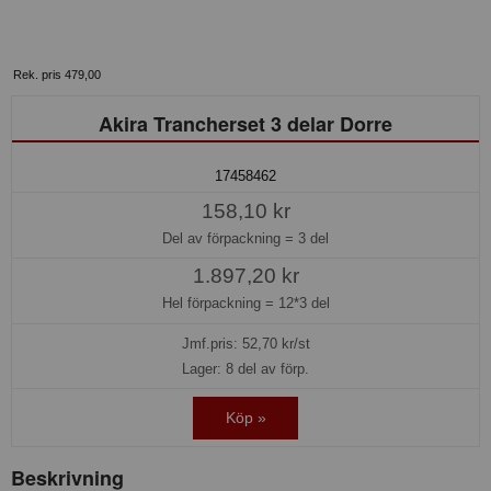
Rek. pris 479,00
Akira Trancherset 3 delar Dorre
17458462
158,10 kr
Del av förpackning =
3 del
1.897,20 kr
Hel förpackning =
12*3 del
Jmf.pris:
52,70
kr/st
Lager: 8 del av förp.
Köp »
Beskrivning