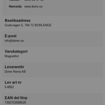
Hemsida
www.dorre.se
Besöksadress
Godsvägen 5, 784 72 BORLÄNGE
E-post
info@dorre.se
Varukategori
Magnetlist
Leverantör
Dorre Home AB
Lev art nr
5-8852
EAN del förp
7392753588526