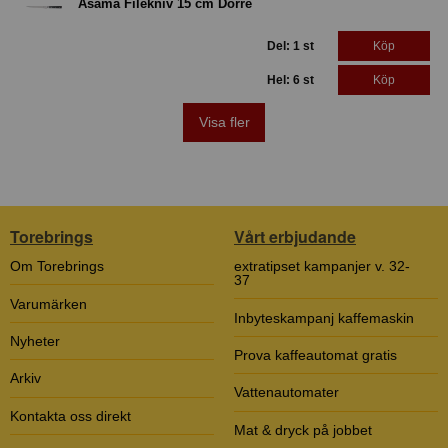
Asama Filékniv 15 cm Dorre
Del: 1 st
Köp
Hel: 6 st
Köp
Visa fler
Torebrings
Vårt erbjudande
Om Torebrings
extratipset kampanjer v. 32-
37
Varumärken
Inbyteskampanj kaffemaskin
Nyheter
Prova kaffeautomat gratis
Arkiv
Vattenautomater
Kontakta oss direkt
Mat & dryck på jobbet