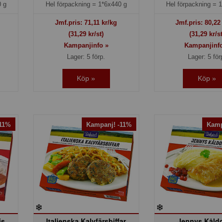
 g
Hel förpackning =
1*6x440 g
Hel förpackning =
1
Jmf.pris:
71,11
kr/kg
Jmf.pris:
80,22
(31,29 kr/st)
(31,29 kr/st
Kampanjinfo »
Kampanjinf
Lager: 5 förp.
Lager: 5 för
Köp »
Köp »
-11%
Kampanj! -11%
Kamp
is
Italienska Kalvfärsbiffar
Jennys Kåld