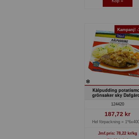
Köp »
Kampanj! 
Kålpudding potatism
grönsaker sky Dafgår
124420
187,72 kr
Hel förpackning =
1*6x400
Jmf.pris:
78,22
kr/kg