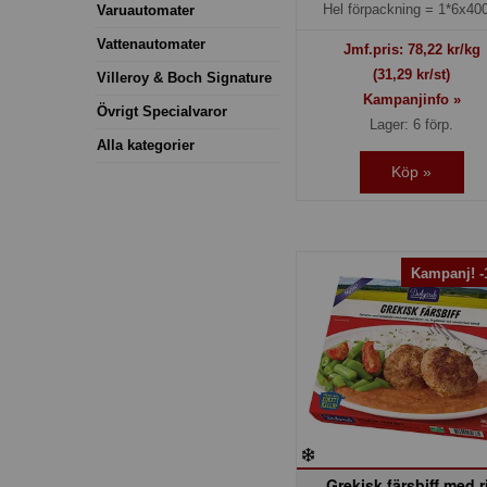
Hel förpackning =
1*6x400
Varuautomater
Vattenautomater
Jmf.pris:
78,22
kr/kg
(31,29 kr/st)
Villeroy & Boch Signature
Kampanjinfo »
Övrigt Specialvaror
Lager: 6 förp.
Alla kategorier
Köp »
Kampanj! 
Grekisk färsbiff med r