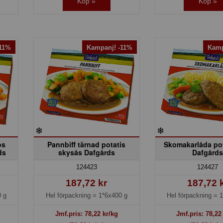
Köp »
Köp »
-11%
Kampanj! -11%
Kamp
os
Pannbiff tärnad potatis
Skomakarlåda po
ds
skysås Dafgårds
Dafgård
124423
124427
187,72 kr
187,72 
 g
Hel förpackning =
1*6x400 g
Hel förpackning =
1
Jmf.pris:
78,22
kr/kg
Jmf.pris:
78,22