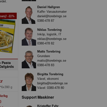
rdet.
Daniel Hallgren
Kaffe- Varuautomater
daniel@torebrings.se
anj! -11%
0380-478 87
Niklas Torebring
Inköp, logistik, IT
niklas@torebrings.se
0380-478 82
Matts Torebring
Grundare
matts@torebrings.se
o Pasta
0380-478 83
Dafgårds
Birgitta Torebring
Växel, ekonomi
kr
birgitta@torebrings.se
*6x390 g
Växel:
0380-478 80
kr/kg
Support Maskiner
)
Kristoffer Fyhr
o »