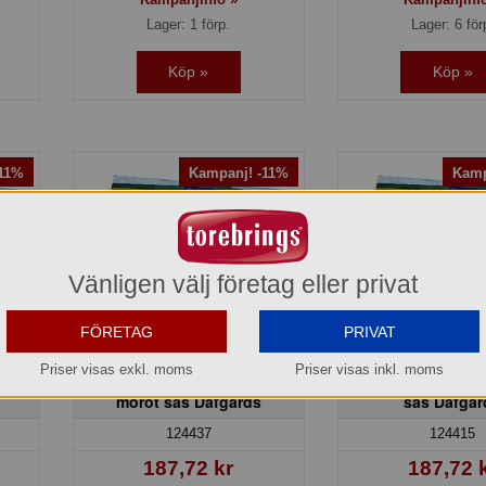
Lager: 1 förp.
Lager: 6 för
Köp »
Köp »
-11%
Kampanj! -11%
Kamp
Vänligen välj företag eller privat
FÖRETAG
PRIVAT
Priser visas exkl. moms
Priser visas inkl. moms
llar
Farmarbiff tärnad potatis
Fläskschnitzel kly
morot sås Dafgårds
sås Dafgår
124437
124415
187,72 kr
187,72 