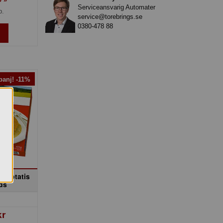
Serviceansvarig Automater
p.
service@torebrings.se
0380-478 88
anj! -11%
ftpotatis
ds
kr