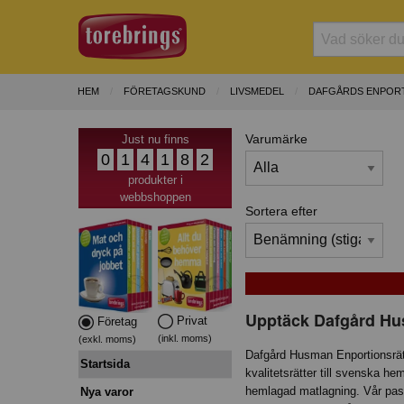
HEM
FÖRETAGSKUND
LIVSMEDEL
DAFGÅRDS ENPOR
Varumärke
Just nu finns
0
1
4
1
8
2
produkter i
webbshoppen
Sortera efter
Upptäck Dafgård Hus
Privat
Företag
(inkl. moms)
(exkl. moms)
Dafgård Husman Enportionsrätte
Startsida
kvalitetsrätter till svenska h
hemlagad matlagning. Vår pass
Nya varor