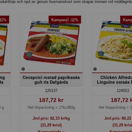
roduktlinje och njut av genuin husmanskost som skapar minnen vid middagsbo
-11%
Kampanj! -11%
Kamp
äng
Cevapcici rostad paprikasås
Chicken Alfred
ds
gult ris Dafgårds
Linguine ostsås 
125137
124553
187,72 kr
187,72 
 g
Hel förpackning =
1*6x380g
Hel förpackning =
1
Jmf.pris:
82,33
kr/kg
Jmf.pris:
80,22
(31,29 kr/st)
(31,29 kr/st
Kampanjinfo »
Kampanjinf