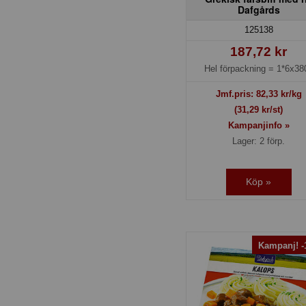
Dafgårds
125138
187,72 kr
Hel förpackning =
1*6x38
Jmf.pris:
82,33
kr/kg
(31,29 kr/st)
Kampanjinfo »
Lager: 2 förp.
Köp »
Kampanj! 