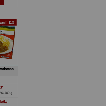
anj! -11%
tatismos
s
kr
*6x400 g
kr/kg