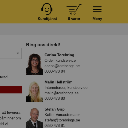
Kundtjänst
0 varor
Meny
Ring oss direkt!
Carina Torebring
Order, kundservice
carina@torebrings.se
0380-478 84
r/rad
Malin Hellström
Internetorder, kundservice
malin@torebrings.se
0380-478 80
Stefan Grip
 att leverera
Kaffe- Varuautomater
m påminner om
stefan@torebrings.se
id vi
0380-478 81