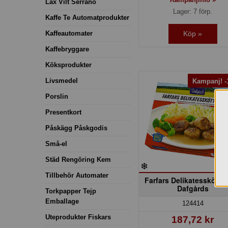
Lax Vilt Serrano
Lager: 7 förp.
Kaffe Te Automatprodukter
Kaffeautomater
Köp »
Kaffebryggare
Köksprodukter
Livsmedel
Kampanj! 
Porslin
Presentkort
Påskägg Påskgodis
Små-el
Städ Rengöring Kem
Tillbehör Automater
Farfars Delikatessköttbu
Dafgårds
Torkpapper Tejp
Emballage
124414
Uteprodukter Fiskars
187,72 kr