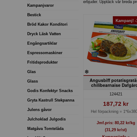
erbjuder. Upptäck vår breda p
Kampanjvaror
Bestick
Kampanj! 
Bröd Kakor Konditori
Dryck Läsk Vatten
Engångsartiklar
Espressomaskiner
Fritidsprodukter
Glas
Angusbiff potatisgrat
Glass
chilibearnaise Dafgår
Godis Konfektyr Snacks
124421
Gryta Kastrull Stekpanna
187,72 kr
Julens gåvor
Hel förpackning =
1*6x380
Julchoklad Julgodis
Jmf.pris:
80,22
kr/kg
Matgåva Tomtelåda
(31,29 kr/st)
Kampanjinfo »