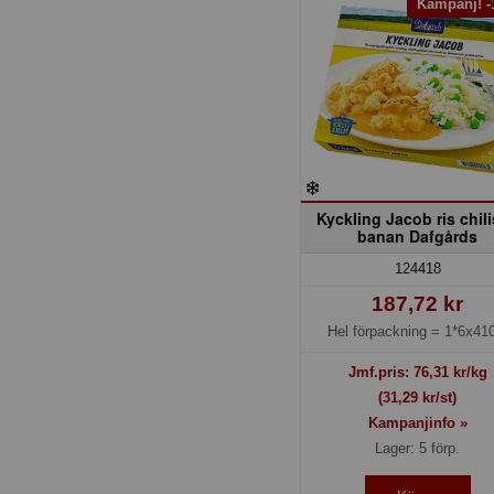
Kampanj! 
Kyckling Jacob ris chil
banan Dafgårds
124418
187,72 kr
Hel förpackning =
1*6x410
Jmf.pris:
76,31
kr/kg
(31,29 kr/st)
Kampanjinfo »
Lager: 5 förp.