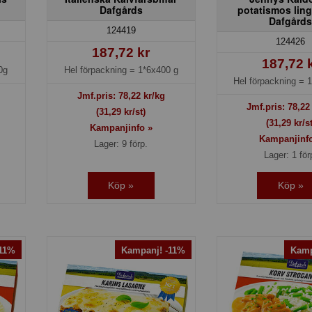
Dafgårds
potatismos lin
Dafgård
124419
124426
187,72 kr
187,72 
0g
Hel förpackning =
1*6x400 g
Hel förpackning =
1
Jmf.pris:
78,22
kr/kg
Jmf.pris:
78,22
(31,29 kr/st)
(31,29 kr/st
Kampanjinfo »
Kampanjinf
Lager: 9 förp.
Lager: 1 för
Köp »
Köp »
-11%
Kampanj! -11%
Kamp