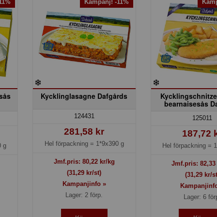
-11%
Kampanj! -11%
Kamp
isås
Kycklinglasagne Dafgårds
Kycklingschnitze
bearnaisesås D
124431
125011
281,58 kr
187,72 
Hel förpackning =
1*9x390 g
 g
Hel förpackning =
1
Jmf.pris:
80,22
kr/kg
Jmf.pris:
82,33
(31,29 kr/st)
(31,29 kr/st
Kampanjinfo »
Kampanjinf
Lager: 2 förp.
Lager: 6 för