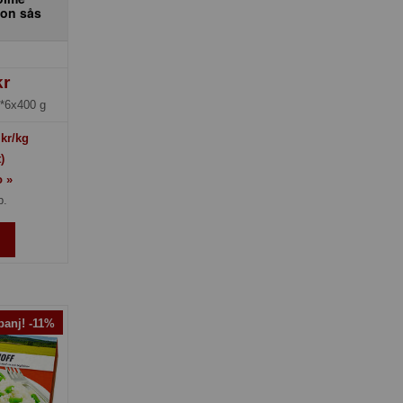
gon sås
s
kr
*6x400 g
kr/kg
)
o »
p.
anj! -11%