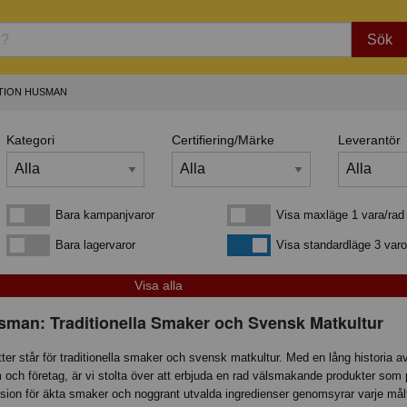
Sök
TION HUSMAN
Kategori
Certifiering/Märke
Leverantör
Bara kampanjvaror
Visa maxläge 1 vara/rad
Bara kampanjvaror
Visa maxläge 1 vara/rad
Bara lagervaror
Visa standardläge
Bara lagervaror
Visa standardläge 3 varo
man: Traditionella Smaker och Svensk Matkultur
r står för traditionella smaker och svensk matkultur. Med en lång historia av
em och företag, är vi stolta över att erbjuda en rad välsmakande produkter so
ion för äkta smaker och noggrant utvalda ingredienser genomsyrar varje målt