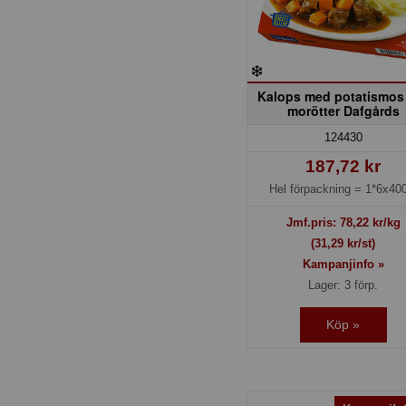
Kalops med potatismos
morötter Dafgårds
124430
187,72 kr
Hel förpackning =
1*6x400
Jmf.pris:
78,22
kr/kg
(31,29 kr/st)
Kampanjinfo »
Lager: 3 förp.
Köp »