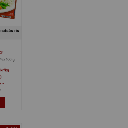
matsås ris
s
kr
*6x400 g
kr/kg
)
o »
p.