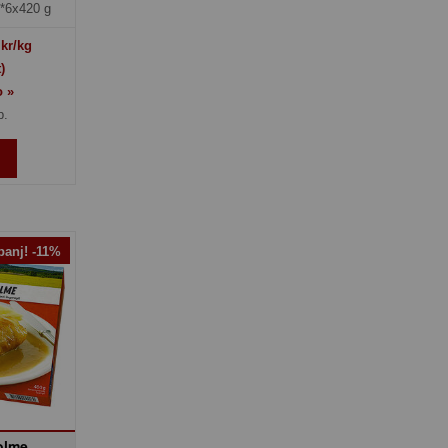
*6x420 g
kr/kg
)
o »
p.
anj! -11%
olme