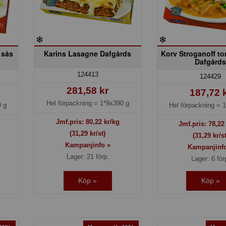
 sås
Karins Lasagne Dafgårds
Korv Stroganoff to
Dafgård
124413
124429
281,58 kr
187,72 
Hel förpackning =
1*9x390 g
 g
Hel förpackning =
1
Jmf.pris:
80,22
kr/kg
Jmf.pris:
78,22
(31,29 kr/st)
(31,29 kr/st
Kampanjinfo »
Kampanjinf
Lager: 21 förp.
Lager: 6 för
Köp »
Köp »