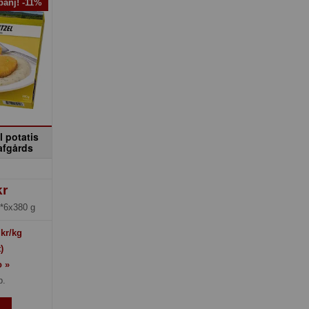
anj! -11%
l potatis
afgårds
kr
*6x380 g
kr/kg
)
o »
p.