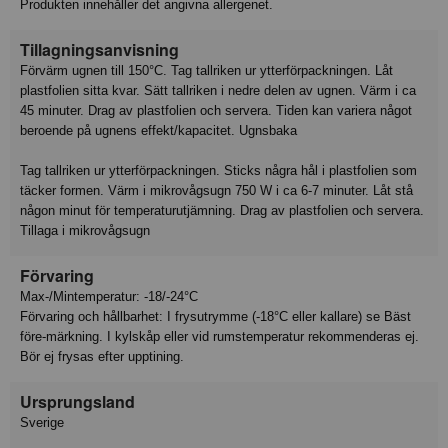
Produkten innehåller det angivna allergenet.
Tillagningsanvisning
Förvärm ugnen till 150°C. Tag tallriken ur ytterförpackningen. Låt
plastfolien sitta kvar. Sätt tallriken i nedre delen av ugnen. Värm i ca
45 minuter. Drag av plastfolien och servera. Tiden kan variera något
beroende på ugnens effekt/kapacitet. Ugnsbaka
Tag tallriken ur ytterförpackningen. Sticks några hål i plastfolien som
täcker formen. Värm i mikrovågsugn 750 W i ca 6-7 minuter. Låt stå
någon minut för temperaturutjämning. Drag av plastfolien och servera.
Tillaga i mikrovågsugn
Förvaring
Max-/Mintemperatur: -18/-24°C
Förvaring och hållbarhet: I frysutrymme (-18°C eller kallare) se Bäst
före-märkning. I kylskåp eller vid rumstemperatur rekommenderas ej.
Bör ej frysas efter upptining.
Ursprungsland
Sverige