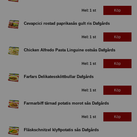
Hel: 1 st
Köp
Cevapcici rostad paprikasås gult ris Dafgårds
Hel: 1 st
Köp
Chicken Alfredo Pasta Linguine ostsås Dafgårds
Hel: 1 st
Köp
Farfars Delikatessköttbullar Dafgårds
Hel: 1 st
Köp
Farmarbiff tärnad potatis morot sås Dafgårds
Hel: 1 st
Köp
Fläskschnitzel klyftpotatis sås Dafgårds