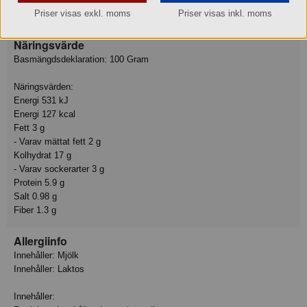
rismjöl, kryddor (bl. a lök, persilja, oregano, basilika, timjan)
Priser visas exkl. moms
Priser visas inkl. moms
vitvinsvinäger, vitlök, chili. *Ursprung: EU
Näringsvärde
Basmängdsdeklaration: 100 Gram
Näringsvärden:
Energi 531 kJ
Energi 127 kcal
Fett 3 g
- Varav mättat fett 2 g
Kolhydrat 17 g
- Varav sockerarter 3 g
Protein 5.9 g
Salt 0.98 g
Fiber 1.3 g
Allergiinfo
Innehåller: Mjölk
Innehåller: Laktos
Innehåller: