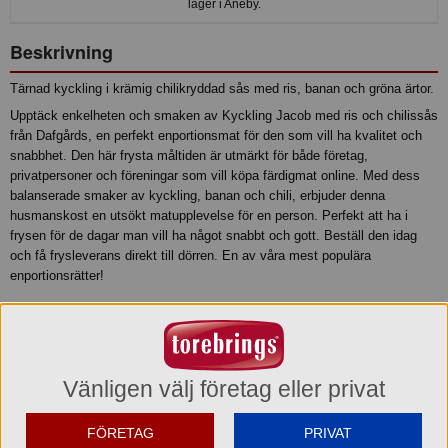
lager i Aneby.
Beskrivning
Tärnad kyckling i krämig chilikryddad sås med ris, banan och gröna ärtor.
Upptäck enkelheten och smaken av Kyckling Jacob med ris och chilissås
från Dafgårds, en perfekt enportionsmat för den som vill ha kvalitet och
snabbhet. Den här frysta måltiden är utmärkt för både företag,
privatpersoner och föreningar som vill köpa färdigmat online. Med dess
balanserade smaker av kyckling, banan och chili, erbjuder denna
husmanskost en utsökt matupplevelse för en person. Perfekt att ha i
frysen för de dagar man vill ha något snabbt och gott. Beställ den idag
och få frysleverans direkt till dörren. En av våra mest populära
enportionsrätter!
Produktinformation
Ingredienser
Vänligen välj företag eller privat
Ris, vatten, kyckling* (16%), ärtor, banan, GRÄDDE, tomatpuré,
modifierad stärkelse, kycklingfond (vatten, kyckling, salt), salt,
socker, rapsolja, potatisstärkelse, majsstärkelse, bambu/citrusfiber,
FÖRETAG
PRIVAT