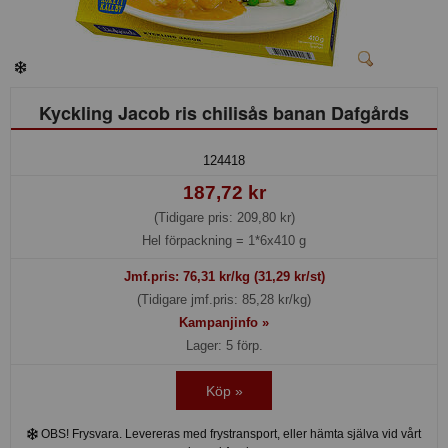
Kyckling Jacob ris chilisås banan Dafgårds
124418
187,72 kr
(Tidigare pris: 209,80 kr)
Hel förpackning =
1*6x410 g
Jmf.pris:
76,31
kr/kg (31,29 kr/st)
(Tidigare jmf.pris: 85,28 kr/kg)
Kampanjinfo »
Lager: 5 förp.
Köp »
OBS! Frysvara. Levereras med frystransport, eller hämta själva vid vårt