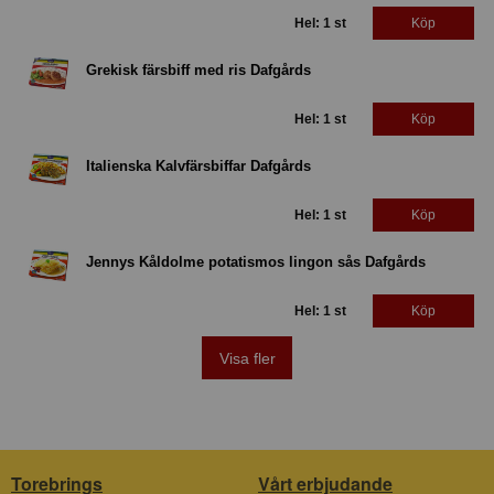
Hel: 1 st
Köp
Grekisk färsbiff med ris Dafgårds
Hel: 1 st
Köp
Italienska Kalvfärsbiffar Dafgårds
Hel: 1 st
Köp
Jennys Kåldolme potatismos lingon sås Dafgårds
Hel: 1 st
Köp
Visa fler
Torebrings
Vårt erbjudande