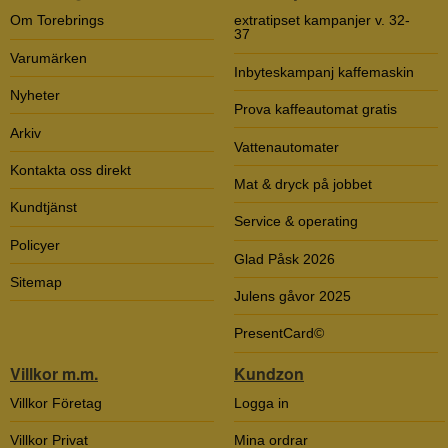
Om Torebrings
extratipset kampanjer v. 32-
37
Varumärken
Inbyteskampanj kaffemaskin
Nyheter
Prova kaffeautomat gratis
Arkiv
Vattenautomater
Kontakta oss direkt
Mat & dryck på jobbet
Kundtjänst
Service & operating
Policyer
Glad Påsk 2026
Sitemap
Julens gåvor 2025
PresentCard©
Villkor m.m.
Kundzon
Villkor Företag
Logga in
Villkor Privat
Mina ordrar