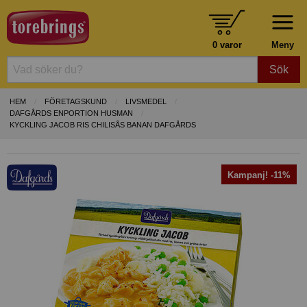
0 varor
Meny
Sök
HEM
FÖRETAGSKUND
LIVSMEDEL
DAFGÅRDS ENPORTION HUSMAN
KYCKLING JACOB RIS CHILISÅS BANAN DAFGÅRDS
Kampanj! -11%