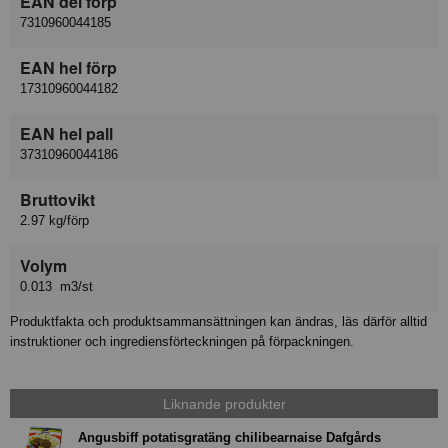
EAN del förp
7310960044185
EAN hel förp
17310960044182
EAN hel pall
37310960044186
Bruttovikt
2.97 kg/förp
Volym
0.013 m3/st
Produktfakta och produktsammansättningen kan ändras, läs därför alltid
instruktioner och ingrediensförteckningen på förpackningen.
Liknande produkter
Angusbiff potatisgratäng chilibearnaise Dafgårds