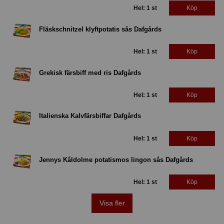
Hel: 1 st
Köp
Fläskschnitzel klyftpotatis sås Dafgårds
Hel: 1 st
Köp
Grekisk färsbiff med ris Dafgårds
Hel: 1 st
Köp
Italienska Kalvfärsbiffar Dafgårds
Hel: 1 st
Köp
Jennys Kåldolme potatismos lingon sås Dafgårds
Hel: 1 st
Köp
Visa fler