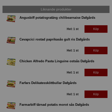
Liknande produkter
Angusbiff potatisgratäng chilibearnaise Dafgårds
Hel: 1 st
Köp
Cevapcici rostad paprikasås gult ris Dafgårds
Hel: 1 st
Köp
Chicken Alfredo Pasta Linguine ostsås Dafgårds
Hel: 1 st
Köp
Farfars Delikatessköttbullar Dafgårds
Hel: 1 st
Köp
Farmarbiff tärnad potatis morot sås Dafgårds