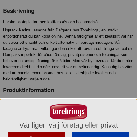
Beskrivning
Färska pastaplattor med köttfärssås och bechamelsås.
Upptäck Karins Lasagne från Dafgårds hos Torebrings, en utsökt
enportionsrätt du kan köpa online. Denna färdigmat är ett idealiskt val när
du söker ett snabbt och enkelt alternativ till vardagsmiddagen. Vår
lasagne är fryst mat, vilket gör den enkel att förvara och tillaga vid behov.
Den passar perfekt för både företag, privatpersoner och föreningar som
behöver en smidig lösning för måltider. Med vår frysleverans får du maten
levererad direkt till din dörr, oavsett var du befinner dig. Känn dig bekväm
med att handla enportionsmat hos oss – vi erbjuder kvalitet och
bekvämlighet i varje tugga.
Produktinformation
Relaterade sökord
121648
Vänligen välj företag eller privat
Ingredienser
Vatten, DURUMVETE- och VETEMJÖL, MJÖLK, nötkött*(13%),