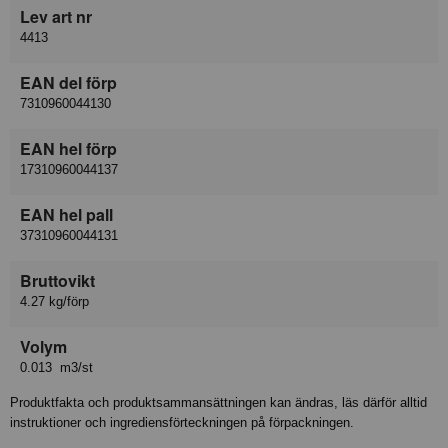
Lev art nr
4413
EAN del förp
7310960044130
EAN hel förp
17310960044137
EAN hel pall
37310960044131
Bruttovikt
4.27 kg/förp
Volym
0.013 m3/st
Produktfakta och produktsammansättningen kan ändras, läs därför alltid
instruktioner och ingrediensförteckningen på förpackningen.