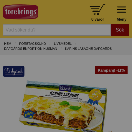
0 varor
Meny
Sök
HEM
FÖRETAGSKUND
LIVSMEDEL
DAFGÅRDS ENPORTION HUSMAN
KARINS LASAGNE DAFGÅRDS
Kampanj! -11%