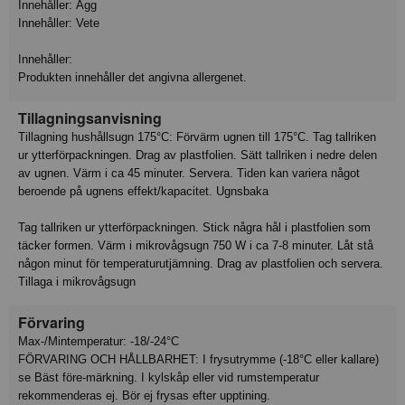
Innehåller: Ägg
Innehåller: Vete
Innehåller:
Produkten innehåller det angivna allergenet.
Tillagningsanvisning
Tillagning hushållsugn 175°C: Förvärm ugnen till 175°C. Tag tallriken
ur ytterförpackningen. Drag av plastfolien. Sätt tallriken i nedre delen
av ugnen. Värm i ca 45 minuter. Servera. Tiden kan variera något
beroende på ugnens effekt/kapacitet. Ugnsbaka
Tag tallriken ur ytterförpackningen. Stick några hål i plastfolien som
täcker formen. Värm i mikrovågsugn 750 W i ca 7-8 minuter. Låt stå
någon minut för temperaturutjämning. Drag av plastfolien och servera.
Tillaga i mikrovågsugn
Förvaring
Max-/Mintemperatur: -18/-24°C
FÖRVARING OCH HÅLLBARHET: I frysutrymme (-18°C eller kallare)
se Bäst före‑märkning. I kylskåp eller vid rumstemperatur
rekommenderas ej. Bör ej frysas efter upptining.