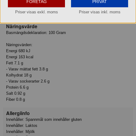
tomat, lök, GRÄDDE, OST, morot, modifierad majs- och
FÖRETAG
PRIVAT
VETESTÄRKELSE, tomatpuré, salt, socker, SMÖR, ÄGG,
Priser visas exkl. moms
Priser visas inkl. moms
vitvinsvinäger, kryddor (bl a paprikapulver). *Ursprung: EU.
Näringsvärde
Basmängdsdeklaration: 100 Gram
Näringsvärden:
Energi 680 kJ
Energi 163 kcal
Fett 7.1 g
- Varav mättat fett 3.8 g
Kolhydrat 18 g
- Varav sockerarter 2.6 g
Protein 6.6 g
Salt 0.92 g
Fiber 0.8 g
Allergiinfo
Innehåller: Spannmål som innehåller gluten
Innehåller: Laktos
Innehåller: Mjölk