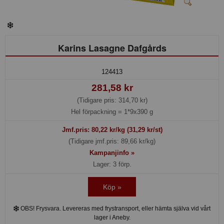
Karins Lasagne Dafgårds
124413
281,58 kr
(Tidigare pris: 314,70 kr)
Hel förpackning =
1*9x390 g
Jmf.pris:
80,22
kr/kg (31,29 kr/st)
(Tidigare jmf.pris: 89,66 kr/kg)
Kampanjinfo »
Lager: 3 förp.
Köp »
OBS! Frysvara. Levereras med frystransport, eller hämta själva vid vårt
lager i Aneby.