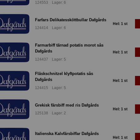
124553 Lager: 6
Farfars Delikatessköttbullar Dafgårds
Hel: 1 st
124414 Lager: 6
Farmarbiff tärnad potatis morot sås
Dafgårds
Hel: 1 st
124437 Lager: 5
Fläskschnitzel klyftpotatis sås
Dafgårds
Hel: 1 st
124415 Lager: 5
Grekisk färsbiff med ris Dafgårds
Hel: 1 st
125138 Lager: 2
Italienska Kalvfärsbiffar Dafgårds
Hel: 1 st