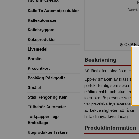
Lax Vilt Serrano
H
Bestäl
Kaffe Te Automatprodukter
Kaffeautomater
Kaffebryggare
Köksprodukter
OBS! Frys
Livsmedel
Beskrivning
Porslin
Presentkort
Nötfärsbiffar i skysås med ba
Påskägg Påskgodis
Upplev smaken av klassisk h
perfekt för dig som söker en e
Små-el
måltid snabbt och utan krånge
Städ Rengöring Kem
idealiska för personer som vill
vår praktiska frysleverans. Oa
Tillbehör Automater
av bekvämligheten att få din m
Torkpapper Tejp
hitta din nya favorit idag!
Emballage
Produktinformation
Uteprodukter Fiskars