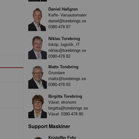
Daniel Hallgren
Kaffe- Varuautomater
daniel@torebrings.se
0380-478 87
Niklas Torebring
Inköp, logistik, IT
niklas@torebrings.se
0380-478 82
Matts Torebring
Grundare
matts@torebrings.se
0380-478 83
Birgitta Torebring
Växel, ekonomi
birgitta@torebrings.se
Växel:
0380-478 80
Support Maskiner
Kristoffer Fyhr