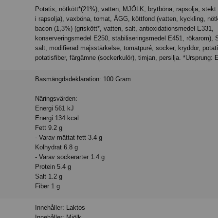
Potatis, nötkött*(21%), vatten, MJÖLK, brytböna, rapsolja, stekt lök (stekt
i rapsolja), vaxböna, tomat, ÄGG, köttfond (vatten, kyckling, nötkö
bacon (1,3%) (griskött*, vatten, salt, antioxidationsmedel E331,
konserveringsmedel E250, stabiliseringsmedel E451, rökarom),
salt, modifierad majsstärkelse, tomatpuré, socker, kryddor, potat
potatisfiber, färgämne (sockerkulör), timjan, persilja. *Ursprung: 
Basmängdsdeklaration: 100 Gram
Näringsvärden:
Energi 561 kJ
Energi 134 kcal
Fett 9.2 g
- Varav mättat fett 3.4 g
Kolhydrat 6.8 g
- Varav sockerarter 1.4 g
Protein 5.4 g
Salt 1.2 g
Fiber 1 g
Innehåller: Laktos
Innehåller: Mjölk