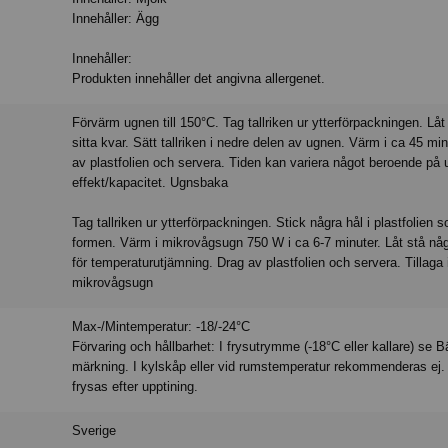
Innehåller: Ägg
Innehåller:
Produkten innehåller det angivna allergenet.
Förvärm ugnen till 150°C. Tag tallriken ur ytterförpackningen. Låt 
sitta kvar. Sätt tallriken i nedre delen av ugnen. Värm i ca 45 mi
av plastfolien och servera. Tiden kan variera något beroende på
effekt/kapacitet. Ugnsbaka
Tag tallriken ur ytterförpackningen. Stick några hål i plastfolien 
formen. Värm i mikrovågsugn 750 W i ca 6-7 minuter. Låt stå nå
för temperaturutjämning. Drag av plastfolien och servera. Tillaga 
mikrovågsugn
Max-/Mintemperatur: -18/-24°C
Förvaring och hållbarhet: I frysutrymme (-18°C eller kallare) se B
märkning. I kylskåp eller vid rumstemperatur rekommenderas ej. 
frysas efter upptining.
Sverige