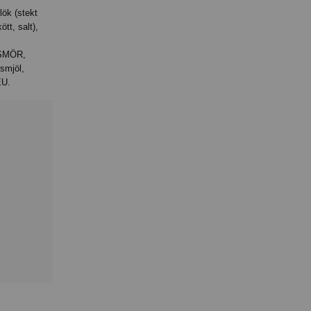
tt, salt),
 SMÖR,
ismjöl,
EU.