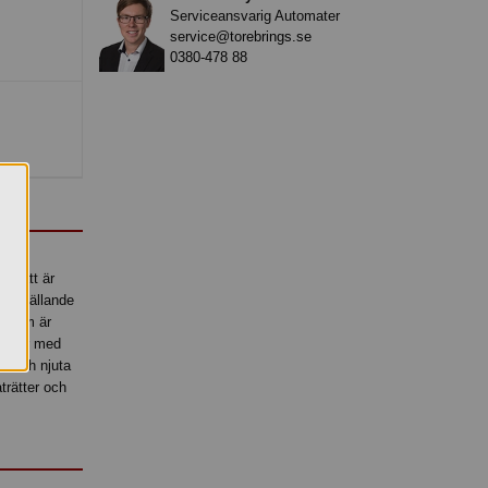
Serviceansvarig Automater
service@torebrings.se
0380-478 88
 rätt är
edsställande
r som är
in dörr med
ne och njuta
trätter och