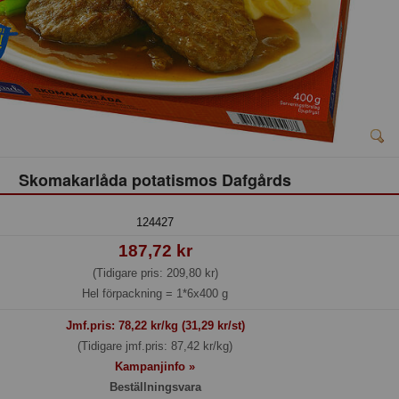
Skomakarlåda potatismos Dafgårds
124427
187,72 kr
(Tidigare pris: 209,80 kr)
Hel förpackning =
1*6x400 g
Jmf.pris:
78,22
kr/kg (31,29 kr/st)
(Tidigare jmf.pris: 87,42 kr/kg)
Kampanjinfo »
Beställningsvara