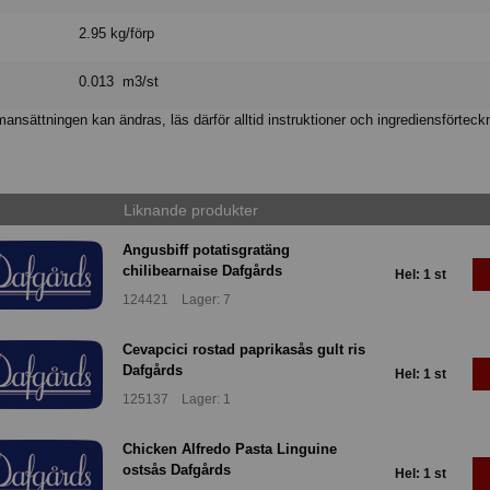
2.95 kg/förp
0.013 m3/st
nsättningen kan ändras, läs därför alltid instruktioner och ingrediensförteck
Liknande produkter
Angusbiff potatisgratäng
chilibearnaise Dafgårds
Hel: 1 st
124421 Lager: 7
Cevapcici rostad paprikasås gult ris
Dafgårds
Hel: 1 st
125137 Lager: 1
Chicken Alfredo Pasta Linguine
ostsås Dafgårds
Hel: 1 st