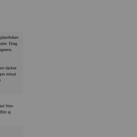
plastfolien
nuter. Drag
 ugnens
som täcker
gon minut
i
äst före-
Bör ej