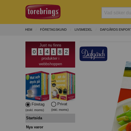
HEM
FÖRETAGSKUND
LIVSMEDEL
DAFGÅRDS ENPOR
Just nu finns
0
1
4
1
8
2
produkter i
webbshoppen
Privat
Företag
(inkl. moms)
(exkl. moms)
Startsida
Nya varor