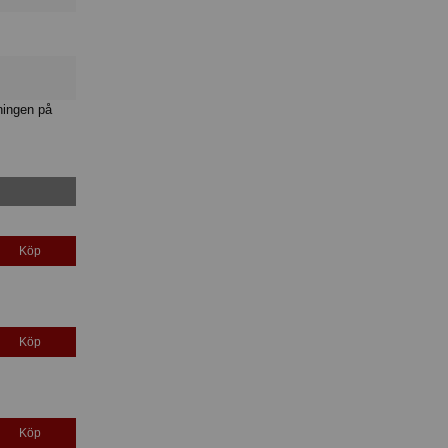
ningen på
Köp
Köp
Köp