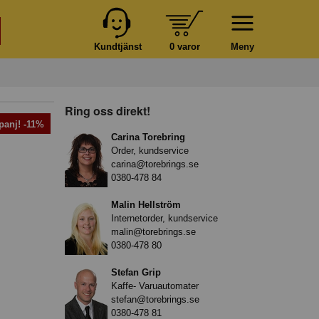
Kundtjänst
0 varor
Meny
Ring oss direkt!
anj! -11%
Carina Torebring
Order, kundservice
carina@torebrings.se
0380-478 84
Malin Hellström
Internetorder, kundservice
malin@torebrings.se
0380-478 80
Stefan Grip
Kaffe- Varuautomater
stefan@torebrings.se
0380-478 81