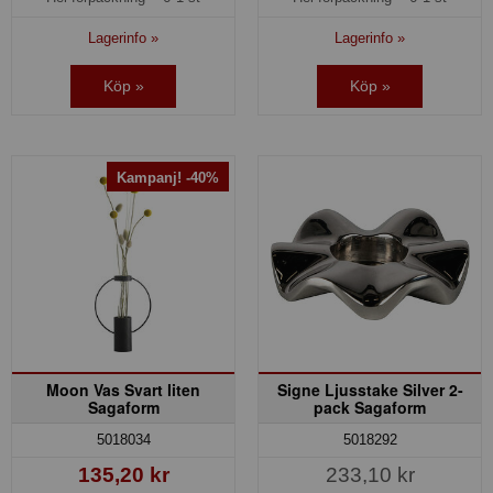
Lagerinfo »
Lagerinfo »
Köp »
Köp »
Kampanj! -40%
Moon Vas Svart liten
Signe Ljusstake Silver 2-
Sagaform
pack Sagaform
5018034
5018292
135,20 kr
233,10 kr