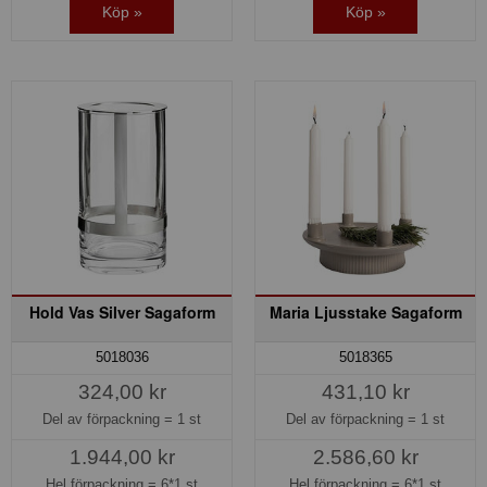
Köp »
Köp »
Hold Vas Silver Sagaform
Maria Ljusstake Sagaform
5018036
5018365
324,00 kr
431,10 kr
Del av förpackning =
1 st
Del av förpackning =
1 st
1.944,00 kr
2.586,60 kr
Hel förpackning =
6*1 st
Hel förpackning =
6*1 st