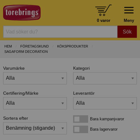
0 varor
Meny
Sök
HEM
FÖRETAGSKUND
KÖKSPRODUKTER
SAGAFORM DECORATION
Varumärke
Kategori
Certifiering/Märke
Leverantör
Sortera efter
Bara kampanjvaror
Bara kampanjvaror
Bara lagervaror
Bara lagervaror