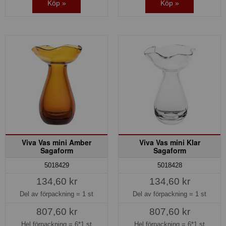
Köp »
Köp »
Viva Vas mini Amber
Viva Vas mini Klar
Sagaform
Sagaform
5018429
5018428
134,60 kr
134,60 kr
Del av förpackning =
1 st
Del av förpackning =
1 st
807,60 kr
807,60 kr
Hel förpackning =
6*1 st
Hel förpackning =
6*1 st