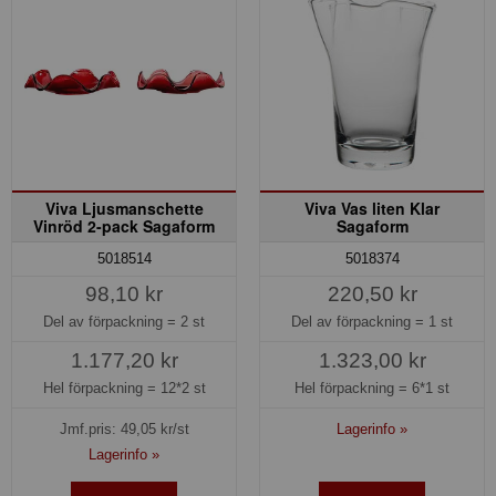
Viva Ljusmanschette
Viva Vas liten Klar
Vinröd 2-pack Sagaform
Sagaform
5018514
5018374
98,10 kr
220,50 kr
Del av förpackning =
2 st
Del av förpackning =
1 st
1.177,20 kr
1.323,00 kr
Hel förpackning =
12*2 st
Hel förpackning =
6*1 st
Jmf.pris:
49,05
kr/st
Lagerinfo »
Lagerinfo »