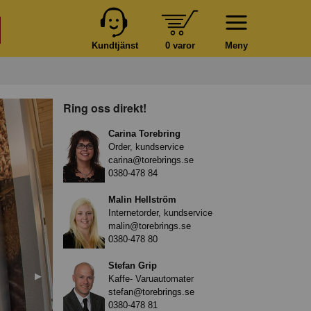
Kundtjänst
0 varor
Meny
Ring oss direkt!
Carina Torebring
Order, kundservice
carina@torebrings.se
0380-478 84
Malin Hellström
Internetorder, kundservice
malin@torebrings.se
0380-478 80
Stefan Grip
Nästa
▶︎
Kaffe- Varuautomater
stefan@torebrings.se
0380-478 81