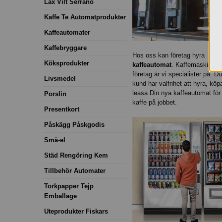
Lax Vilt Serrano
Kaffe Te Automatprodukter
Kaffeautomater
Kaffebryggare
Hos oss kan företag hyra
Köksprodukter
kaffeautomat
. Kaffemaskiner f
företag är vi specialister på. 
Livsmedel
kund har valfrihet att hyra, köpa
leasa Din nya kaffeautomat för 
Porslin
kaffe på jobbet.
Presentkort
Påskägg Påskgodis
Små-el
Städ Rengöring Kem
Tillbehör Automater
Torkpapper Tejp
Emballage
Uteprodukter Fiskars