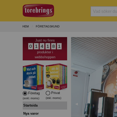
HEM
FÖRETAGSKUND
Just nu finns
0
1
4
1
8
1
produkter i
webbshoppen
Privat
Företag
(inkl. moms)
(exkl. moms)
Förra
◀︎
Startsida
Nya varor