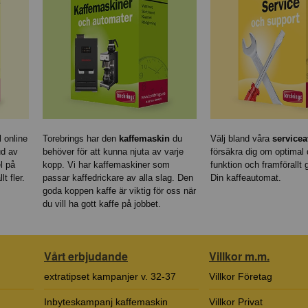
 online
Torebrings har den
kaffemaskin
du
Välj bland våra
servicea
ud av
behöver för att kunna njuta av varje
försäkra dig om optimal d
l på
kopp. Vi har kaffemaskiner som
funktion och framförallt
lt fler.
passar kaffedrickare av alla slag. Den
Din kaffeautomat.
goda koppen kaffe är viktig för oss när
du vill ha gott kaffe på jobbet.
Vårt erbjudande
Villkor m.m.
extratipset kampanjer v. 32-37
Villkor Företag
Inbyteskampanj kaffemaskin
Villkor Privat