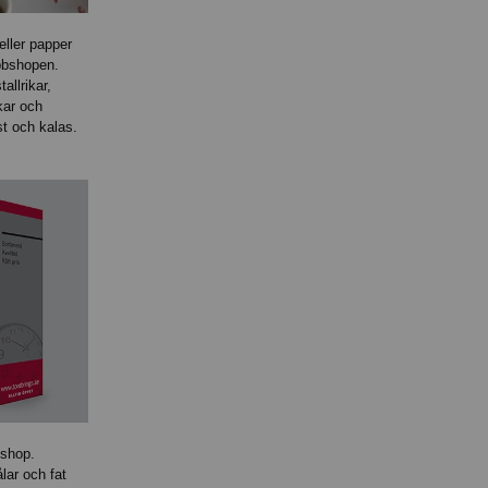
eller papper
bbshopen.
llrikar,
kar och
est och kalas.
 shop.
ålar och fat