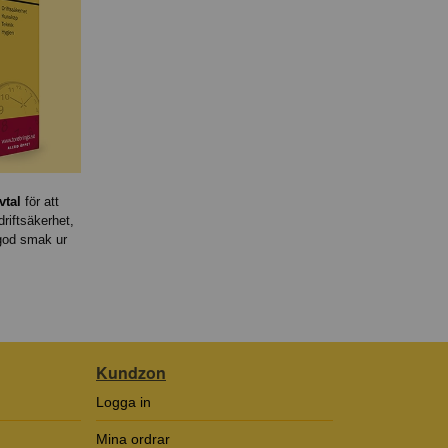
vtal
för att
riftsäkerhet,
 god smak ur
Kundzon
Logga in
Mina ordrar