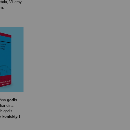
ttala, Villeroy
rm.
köpa
godis
har dina
h godis
av
konfektyr!