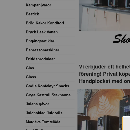
Kampanjvaror
Bestick
Bröd Kakor Konditori
Dryck Läsk Vatten
Engångsartiklar
Espressomaskiner
Fritidsprodukter
Vi erbjuder ett helhe
Glas
förening! Privat köpe
Glass
Handplockat med oms
Godis Konfektyr Snacks
Gryta Kastrull Stekpanna
Julens gåvor
Julchoklad Julgodis
Matgåva Tomtelåda