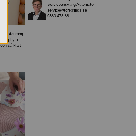
Serviceansvarig Automater
service@torebrings.se
0380-478 88
ag, restaurang
retag hyra
 den så klart