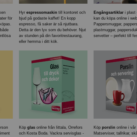
ken
Hyr
espressomaskin
till kontoret och
Engångsartiklar
i plast 
ter för
bjud på godaste kaffet! En kopp
kan du köpa online i we
 köpas.
espresso, få saker är så njutbara.
Pappersmuggar, pappersta
 både
Detta är den lyx som du behöver. Njut
plastmuggar, pappersdu
antlösa
av stunden på din favoritrestaurang,
servetter – perfekt till f
eller hemma i ditt kök.
rson
Köp
glas
online från Iittala, Orrefors
Köp
porslin
online i vår
timent
och Kosta Boda. Vackra servisglas -
Matserviser, tallrikar, sk