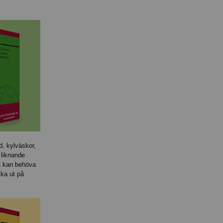
d, kylväskor,
 liknande
 kan behöva
 ska ut på