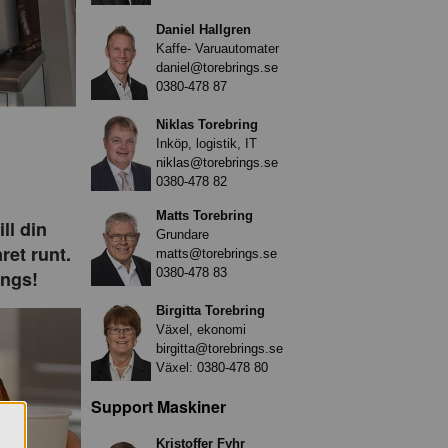
Daniel Hallgren
Kaffe- Varuautomater
daniel@torebrings.se
0380-478 87
Niklas Torebring
Inköp, logistik, IT
niklas@torebrings.se
0380-478 82
Matts Torebring
ll din
Grundare
ret runt.
matts@torebrings.se
0380-478 83
ings!
Birgitta Torebring
Växel, ekonomi
birgitta@torebrings.se
Växel:
0380-478 80
Support Maskiner
Kristoffer Fyhr