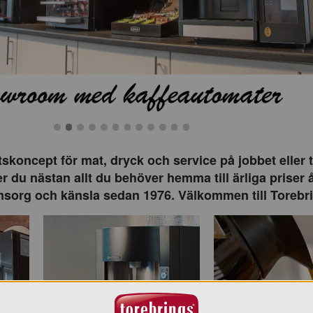
Bild 0
Bild 1
Bild 2
Bild 3
Bild 4
Bild 5
Bild 6
Bild 7
Bild 8
Bild 9
Bild 10
Bild 11
tskoncept för mat, dryck och service på jobbet eller ti
r du nästan allt du behöver hemma till ärliga priser å
org och känsla sedan 1976. Välkommen till Torebr