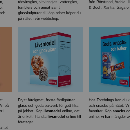
n,
rödvinsglas, vitvinsglas, vattenglas,
från Rörstrand, Arabia, Ii
or,
tumblers och annat samt
& Boch, Xantia, Sagafo
 och
glasskulpturer till låga priser köper du
på nätet i vår webbshop.
et
Fryst färdigmat, frysta färdigrätter
Hos Torebrings kan du 
 Vi på
glass och goda bakverk för gott fika
och snacks på nätet. Vi 
r i
på jobbet. Köp
livsmedel
online, det
favoriter! Köp
snacks
oc
är enkelt! Handla
livsmedel
online till
online, vi har mängder 
företaget.
litet