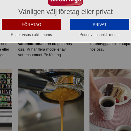
Vänligen välj företag eller privat
FÖRETAG
PRIVAT
Vattenautomater
:
Kolsyrat vatten på
Kaffebryggare
för föret
Priser visas exkl. moms
Priser visas inkl. moms
ör
jobbet är omtyckt. Hyra
och kafé. Du kan som fö
Du som
vattenautomat
kan du göra hos
kaffebryggare eller köpa
 eller
oss. Vi har flera modeller av
hos oss.
gott
vattenautomat för företag.