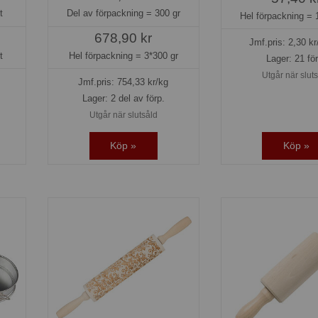
t
Del av förpackning =
300 gr
Hel förpackning =
678,90 kr
Jmf.pris:
2,30
kr
t
Hel förpackning =
3*300 gr
Lager: 21 fö
Utgår när slut
Jmf.pris:
754,33
kr/kg
Lager: 2 del av förp.
Utgår när slutsåld
Köp »
Köp »