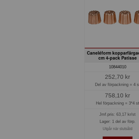
Caneléform kopparfärga
cm 4-pack Patisse
10844010
252,70 kr
Del av förpackning =
4 s
758,10 kr
Hel förpackning =
3*4 s
Jmf.pris:
63,17
kr/st
Lager: 1 del av förp.
Utgår när slutsåld