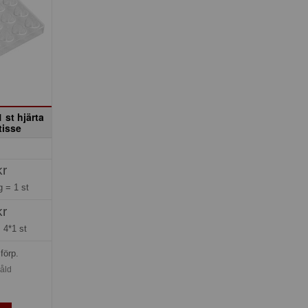
 st hjärta
tisse
kr
ng =
1 st
kr
=
4*1 st
förp.
såld