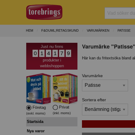
HEM
F&OUML;RETAGSKUND
VARUMÄRKEN
PATISSE
Varumärke "Patisse"
Just nu finns
0
1
4
1
7
9
Här kan du fritextsöka bland a
produkter i
webbshoppen
Varumärke
Sortera efter
Privat
Företag
(inkl. moms)
(exkl. moms)
Startsida
Nya varor