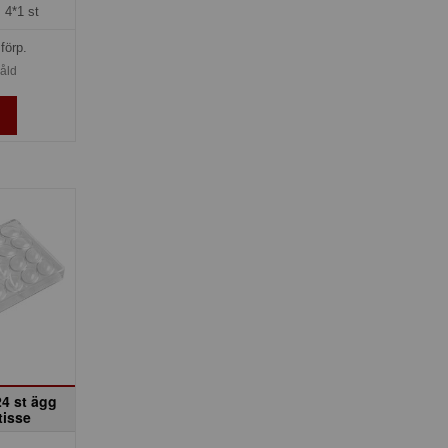
=
4*1 st
förp.
såld
24 st ägg
tisse