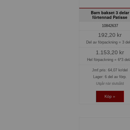
Barn bakset 3 delar
förtennad Patisse
10842637
192,20 kr
Del av förpackning =
3 de
1.153,20 kr
Hel förpackning =
6*3 del
Jmf.pris:
64,07
kr/del
Lager: 6 del av förp.
Utgår när slutsåld
Köp »