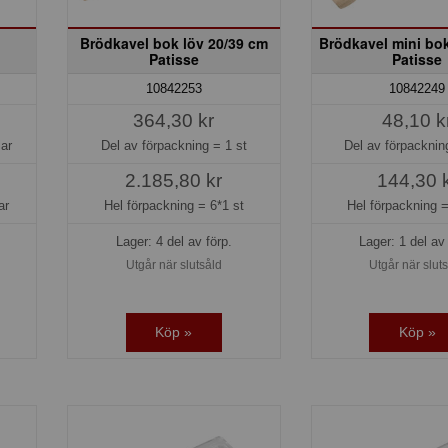
Brödkavel bok löv 20/39 cm
Brödkavel mini bo
Patisse
Patisse
10842253
10842249
364,30 kr
48,10 k
lar
Del av förpackning =
1 st
Del av förpackni
2.185,80 kr
144,30 
ar
Hel förpackning =
6*1 st
Hel förpackning 
Lager: 4 del av förp.
Lager: 1 del av 
Utgår när slutsåld
Utgår när slut
Köp »
Köp »