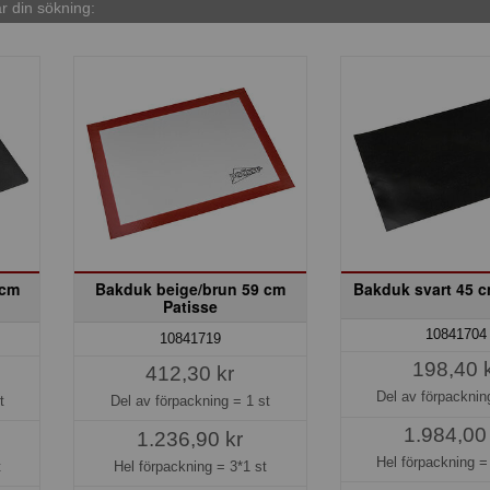
 din sökning:
 cm
Bakduk beige/brun 59 cm
Bakduk svart 45 c
Patisse
10841704
10841719
198,40 
412,30 kr
Del av förpackni
t
Del av förpackning =
1 st
1.984,00
1.236,90 kr
Hel förpackning 
t
Hel förpackning =
3*1 st