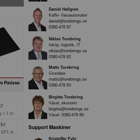
Daniel Hallgren
Kaffe- Varuautomater
daniel@torebrings.se
0380-478 87
Niklas Torebring
Inköp, logistik, IT
niklas@torebrings.se
0380-478 82
Matts Torebring
Grundare
matts@torebrings.se
m Patisse
0380-478 83
Birgitta Torebring
Växel, ekonomi
kr
birgitta@torebrings.se
ng =
1 st
Växel:
0380-478 80
 kr
Support Maskiner
=
10*1 st
Kristoffer Fyhr