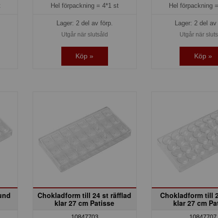
t
Hel förpackning =
4*1 st
Hel förpackning 
Lager: 2 del av förp.
Lager: 2 del av 
Utgår när slutsåld
Utgår när slut
Köp »
Köp »
rund
Chokladform till 24 st räfflad
Chokladform till 
klar 27 cm Patisse
klar 27 cm Pa
10847703
10847707