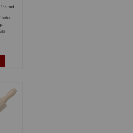
1*25 met
/meter
rp.
såld