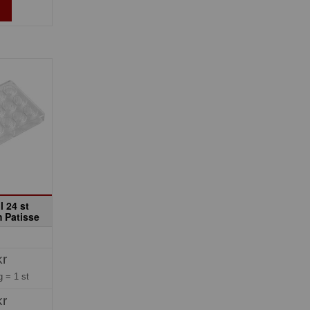
l 24 st
m Patisse
kr
ng =
1 st
kr