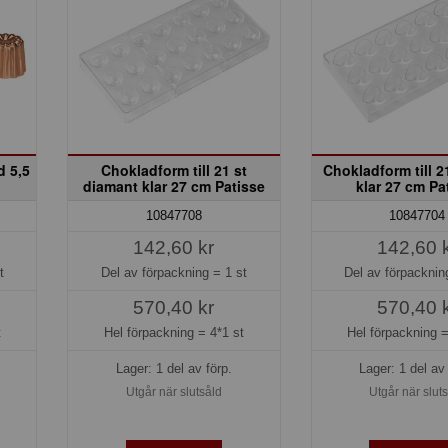
d 5,5
Chokladform till 21 st
Chokladform till 21
diamant klar 27 cm Patisse
klar 27 cm Pa
10847708
10847704
142,60 kr
142,60 
t
Del av förpackning =
1 st
Del av förpackni
570,40 kr
570,40 
t
Hel förpackning =
4*1 st
Hel förpackning 
Lager: 1 del av förp.
Lager: 1 del av 
Utgår när slutsåld
Utgår när slut