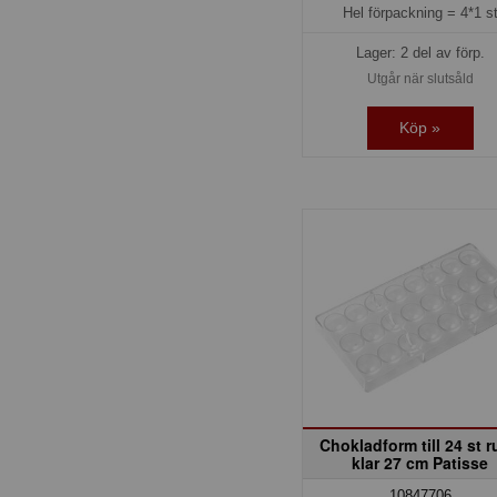
Hel förpackning =
4*1 s
Lager: 2 del av förp.
Utgår när slutsåld
Köp »
Chokladform till 24 st 
klar 27 cm Patisse
10847706