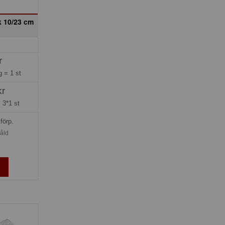
k 10/23 cm
r
ng =
1 st
kr
=
3*1 st
förp.
såld