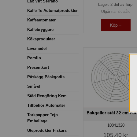
Lax Vilt Serrano
Lager: 2 del av förp.
Kaffe Te Automatprodukter
Utgår när slutsåld
Kaffeautomater
Köp »
Kaffebryggare
Köksprodukter
Livsmedel
Porslin
Presentkort
Påskägg Påskgodis
Små-el
Städ Rengöring Kem
Tillbehör Automater
Bakgaller stål 32 cm Pat
Torkpapper Tejp
Emballage
10841320
Uteprodukter Fiskars
105,40 kr