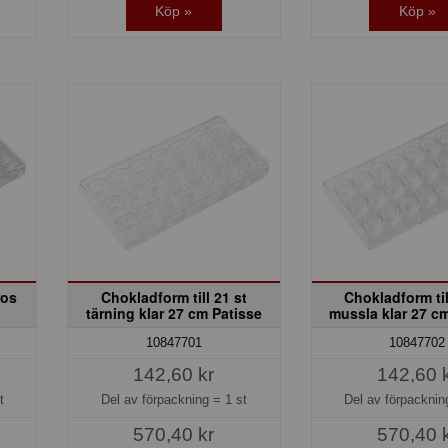
Köp »
Köp »
ros
Chokladform till 21 st
Chokladform til
tärning klar 27 cm Patisse
mussla klar 27 c
10847701
10847702
142,60 kr
142,60 
t
Del av förpackning =
1 st
Del av förpackni
570,40 kr
570,40 