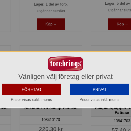
Lager: 6 del av 
Lager: 1 del av förp.
Utgår när slut
Utgår när slutsåld
Köp »
Köp »
Vänligen välj företag eller privat
FÖRETAG
PRIVAT
Priser visas exkl. moms
Priser visas inkl. moms
isse
Bakkulor vit 300 gr Patisse
Bakplåtspapper ru
Patisse
108410170
10841703
226,30 kr
57,40 k