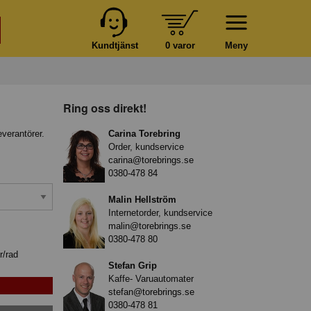
Kundtjänst
0 varor
Meny
Ring oss direkt!
everantörer.
Carina Torebring
Order, kundservice
carina@torebrings.se
0380-478 84
Malin Hellström
Internetorder, kundservice
malin@torebrings.se
0380-478 80
r/rad
Stefan Grip
Kaffe- Varuautomater
stefan@torebrings.se
0380-478 81