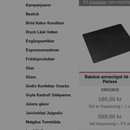
63
produkter
som matchar
Kampanjvaror
Bestick
Bröd Kakor Konditori
Dryck Läsk Vatten
Engångsartiklar
Espressomaskiner
Fritidsprodukter
Glas
Bakduk antracitgrå 36
Glass
Patisse
Godis Konfektyr Snacks
108419616
Gryta Kastrull Stekpanna
186,00 kr
Julens gåvor
Del av förpackning =
1 s
Julchoklad Julgodis
558,00 kr
Matgåva Tomtelåda
Hel förpackning =
3*1 s