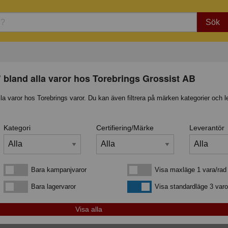
Sök
 bland alla varor hos Torebrings Grossist AB
lla varor hos Torebrings varor. Du kan även filtrera på märken kategorier och l
Kategori
Certifiering/Märke
Leverantör
Bara kampanjvaror
Visa maxläge 1 vara/rad
Bara kampanjvaror
Visa maxläge 1 vara/rad
Bara lagervaror
Visa standardläge
Bara lagervaror
Visa standardläge 3 varo