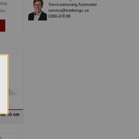
förp.
Serviceansvarig Automater
service@torebrings.se
såld
0380-478 88
lle 10 cm
r