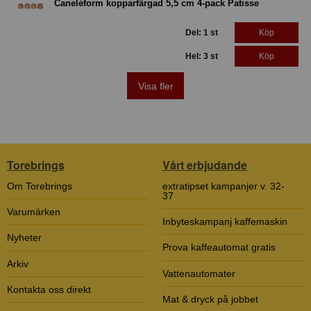
Caneléform kopparfärgad 5,5 cm 4-pack Patisse
Del: 1 st
Köp
Hel: 3 st
Köp
Visa fler
Torebrings
Vårt erbjudande
Om Torebrings
extratipset kampanjer v. 32-
37
Varumärken
Inbyteskampanj kaffemaskin
Nyheter
Prova kaffeautomat gratis
Arkiv
Vattenautomater
Kontakta oss direkt
Mat & dryck på jobbet