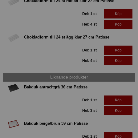
Chokladform till 24 st räfflad klar 27 cm Patisse
Del: 1 st
Köp
Hel: 4 st
Köp
Chokladform till 24 st ägg klar 27 cm Patisse
Del: 1 st
Köp
Hel: 4 st
Köp
Liknande produkter
Bakduk antracitgrå 36 cm Patisse
Del: 1 st
Köp
Hel: 3 st
Köp
Bakduk beige/brun 59 cm Patisse
Del: 1 st
Köp