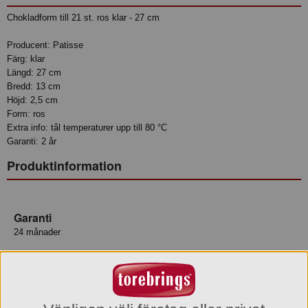
Chokladform till 21 st. ros klar - 27 cm
Producent: Patisse
Färg: klar
Längd: 27 cm
Bredd: 13 cm
Höjd: 2,5 cm
Form: ros
Extra info: tål temperaturer upp till 80 °C
Garanti: 2 år
Produktinformation
Garanti
24 månader
Varumärke
Patisse