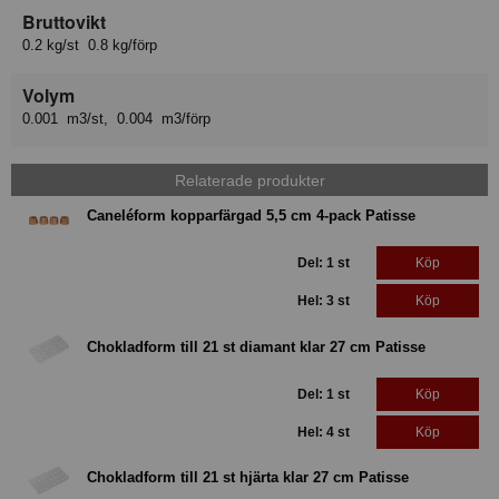
Bruttovikt
0.2 kg/st 0.8 kg/förp
Volym
0.001 m3/st, 0.004 m3/förp
Relaterade produkter
Caneléform kopparfärgad 5,5 cm 4-pack Patisse
Del: 1 st
Köp
Hel: 3 st
Köp
Chokladform till 21 st diamant klar 27 cm Patisse
Del: 1 st
Köp
Hel: 4 st
Köp
Chokladform till 21 st hjärta klar 27 cm Patisse