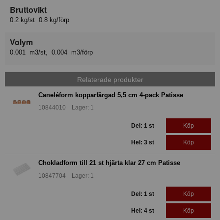
Bruttovikt
0.2 kg/st 0.8 kg/förp
Volym
0.001 m3/st, 0.004 m3/förp
Relaterade produkter
Caneléform kopparfärgad 5,5 cm 4-pack Patisse
10844010 Lager: 1
Del: 1 st
Köp
Hel: 3 st
Köp
Chokladform till 21 st hjärta klar 27 cm Patisse
10847704 Lager: 1
Del: 1 st
Köp
Hel: 4 st
Köp