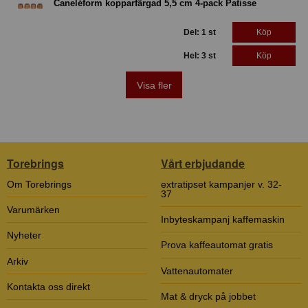
Caneléform kopparfärgad 5,5 cm 4-pack Patisse
Del: 1 st
Köp
Hel: 3 st
Köp
Visa fler
Torebrings
Vårt erbjudande
Om Torebrings
extratipset kampanjer v. 32-
37
Varumärken
Inbyteskampanj kaffemaskin
Nyheter
Prova kaffeautomat gratis
Arkiv
Vattenautomater
Kontakta oss direkt
Mat & dryck på jobbet