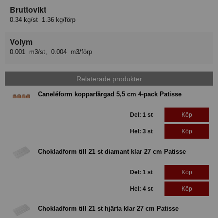
Bruttovikt
0.34 kg/st 1.36 kg/förp
Volym
0.001 m3/st, 0.004 m3/förp
Relaterade produkter
Caneléform kopparfärgad 5,5 cm 4-pack Patisse
Del: 1 st
Köp
Hel: 3 st
Köp
Chokladform till 21 st diamant klar 27 cm Patisse
Del: 1 st
Köp
Hel: 4 st
Köp
Chokladform till 21 st hjärta klar 27 cm Patisse