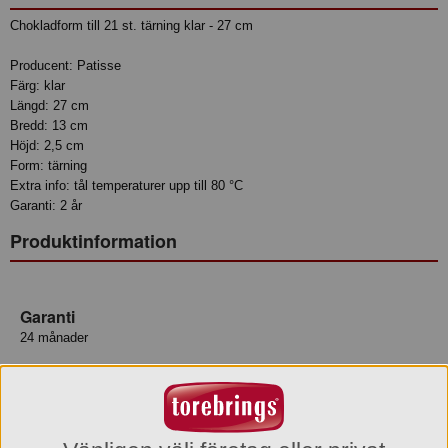
Chokladform till 21 st. tärning klar - 27 cm
Producent: Patisse
Färg: klar
Längd: 27 cm
Bredd: 13 cm
Höjd: 2,5 cm
Form: tärning
Extra info: tål temperaturer upp till 80 °C
Garanti: 2 år
Produktinformation
Garanti
24 månader
Varumärke
Patisse