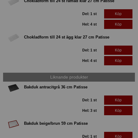
Chokladform till 24 st räfflad klar 27 cm Patisse
Del: 1 st
Köp
Hel: 4 st
Köp
Chokladform till 24 st ägg klar 27 cm Patisse
Del: 1 st
Köp
Hel: 4 st
Köp
Liknande produkter
Bakduk antracitgrå 36 cm Patisse
Del: 1 st
Köp
Hel: 3 st
Köp
Bakduk beige/brun 59 cm Patisse
Del: 1 st
Köp